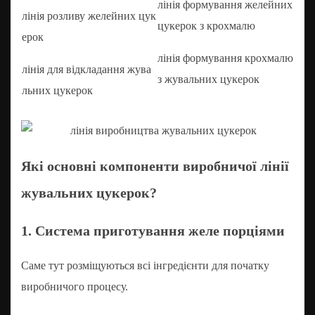
лінія формування желейних
лінія розливу желейних цук
цукерок з крохмалю
ерок
лінія формування крохмалю
лінія для відкладання жува
з жувальних цукерок
льних цукерок
Які основні компоненти виробничої лінії
жувальних цукерок?
1. Система приготування желе порціями
Саме тут розміщуються всі інгредієнти для початку
виробничого процесу.