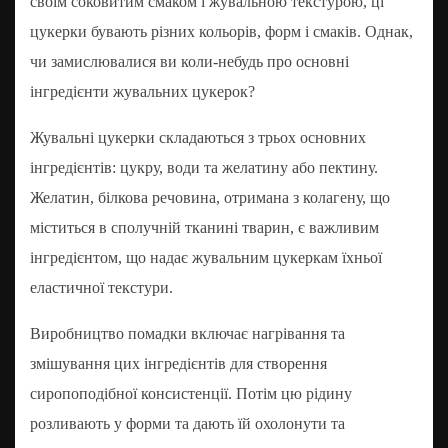
своїм соковитим смаком і жувальною текстурою, ці
цукерки бувають різних кольорів, форм і смаків. Однак,
чи замислювалися ви коли-небудь про основні
інгредієнти жувальних цукерок?
Жувальні цукерки складаються з трьох основних
інгредієнтів: цукру, води та желатину або пектину.
Желатин, білкова речовина, отримана з колагену, що
міститься в сполучній тканині тварин, є важливим
інгредієнтом, що надає жувальним цукеркам їхньої
еластичної текстури.
Виробництво помадки включає нагрівання та
змішування цих інгредієнтів для створення
сиропоподібної консистенції. Потім цю рідину
розливають у форми та дають їй охолонути та