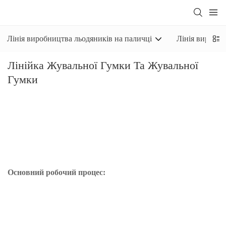
Лінія виробництва льодяників на паличці
Лінія виробни
Лінійка Жувальної Гумки Та Жувальної
Гумки
Машина для виробництва жувальної гумки
- це повністю
автоматична виробнича лінія для виробництва жувальної
гумки (подушкоподібної, сферичної) та жувальної гумки
різної форми.
Основний робочий процес:
1. Жувальну основу плавлять у плавильнику для жувальної
основи та попередньо змішують з пом'якшувачем у
попередньому змішувачі.