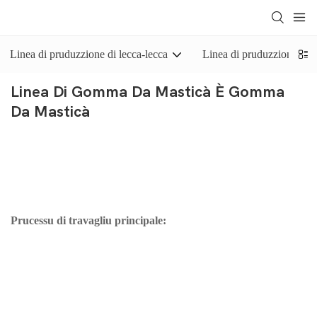
Linea di pruduzzione di lecca-lecca
Linea di pruduzzione di c
Linea Di Gomma Da Masticà È Gomma
Da Masticà
A
macchina per fà chewing gum
hè una linea di pruduzzione
cumpletamente automatica per a pruduzzione di chewing gum (in
forma di cuscinu, sferica) è chewing gum di diverse forme.
Prucessu di travagliu principale:
1. A basa di gomma hè sciolta in u fondu di basa di gomma è
premiscelata cù l'ammorbidente in u premiscelatore.
2. E materie prime sò cumpletamente mischiate in u miscelatore à
altu tagliu è degassate in l'impastatrice à vuoto.