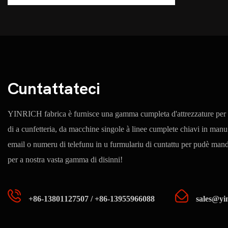
Cuntattateci
YINRICH fabrica è furnisce una gamma cumpleta d'attrezzature per l'
di a cunfetteria, da macchine singole à linee cumplete chiavi in ​​manu
email o numeru di telefunu in u furmulariu di cuntattu per pudè mand
per a nostra vasta gamma di disinni!
+86-13801127507 / +86-13955966088
sales@yi