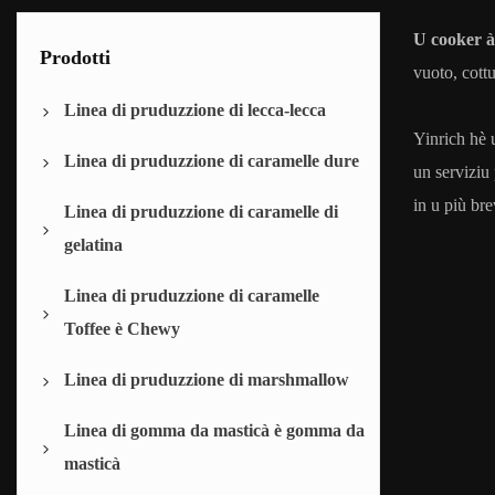
U cooker à
Prodotti
vuoto, cott
Linea di pruduzzione di lecca-lecca
Yinrich hè u
Linea di pruduzzione di caramelle dure
linea di depositu di lecca-lecca
un serviziu 
in u più bre
Linea di pruduzzione di caramelle di
linea di furmazione di fustelle per lecca-
Linea di depositu di caramelle dure
gelatina
lecca
Linea di furmazione di caramelle dure
Linea di pruduzzione di caramelle
Macchina per furmà è incartà lecca-
Linea di depositu di caramelle
Macchina per imballà caramelle
Toffee è Chewy
lecca piatti
gelatinose
Linea di pruduzzione di marshmallow
Macchina di magnatu di gelatina
Linea di depositu di toffee
Linea di gomma da masticà è gomma da
Linea di furmazione di caramelle
Linea di marshmallow depositata
masticà
morbide
Linea di marshmallow estrusa