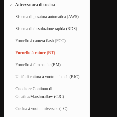
Attrezzatura di cucina
Macchina per taglià è incartà caramelle
Linea di gomma da masticà di tipu
gommose
cuscinu
Sistema di pesatura automatica (AWS)
Linea di gomma à bolle cava
Sistema di dissoluzione rapida (RDS)
Fornello à camera flash (FCC)
Fornellu à rotore (RT)
Fornello à film sottile (BM)
Unità di cottura à vuoto in batch (BJC)
Cuocitore Continuu di
Gelatina/Marshmallow (CJC)
Cucina à vuotu universale (TC)