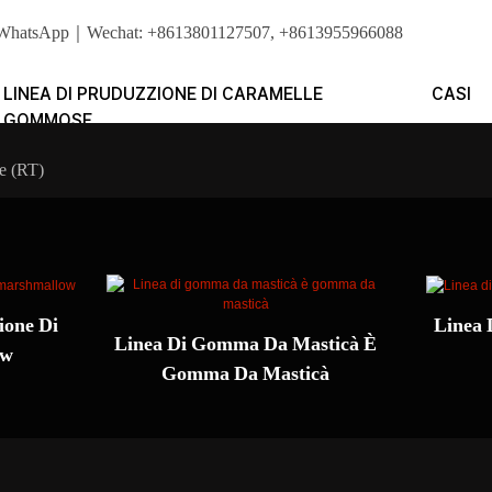
ru duru. WhatsApp｜Wechat: +8613801127507, +8613955966088
LINEA DI PRUDUZZIONE DI CARAMELLE
CASI
GOMMOSE
re (RT)
ione Di
Linea 
Linea Di Gomma Da Masticà È
ow
Gomma Da Masticà