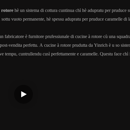
 rotore
hè un sistema di cottura cuntinua chì hè adupratu per pruduce sus
u sottu vuoto permanente, hè spessu adupratu per pruduce caramelle di l
n fabricatore è furnitore prufessiunale di cucine à rotore cù una squadr
post-vendita perfettu. A cucine à rotore prudutta da Yinrich è u so sist
ve tempu, cuntrullendu cusì perfettamente e caramelle. Questu face chì i