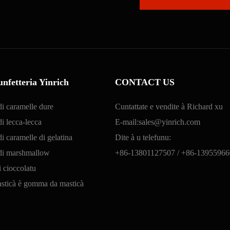
nfetteria Yinrich
CONTACT US
di caramelle dure
Cuntattate e vendite à Richard xu
i lecca-lecca
E-mail:
sales@yinrich.com
i caramelle di gelatina
Dite à u telefunu:
 di marshmallow
+86-13801127507 /
+86-13955966
 cioccolatu
sticà è gomma da masticà