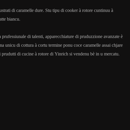
trati di caramelle dure. Stu tipu di cooker à rotore cuntinuu à
atte biancu.
a prufessiunale di talenti, apparecchiature di pruduzzione avanzate è
ema unicu di cottura à cortu termine ponu coce caramelle assai chjare
 prudutti di cucine à rotore di Yinrich si vendenu bè in u mercatu.