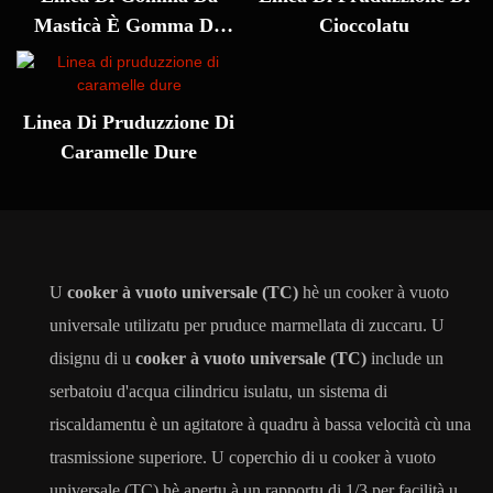
Masticà È Gomma Da
Cioccolatu
Masticà
Linea Di Pruduzzione Di
Caramelle Dure
U
cooker à vuoto universale (TC)
hè un cooker à vuoto
universale utilizatu per pruduce marmellata di zuccaru. U
disignu di u
cooker à vuoto universale (TC)
include un
serbatoiu d'acqua cilindricu isulatu, un sistema di
riscaldamentu è un agitatore à quadru à bassa velocità cù una
trasmissione superiore. U coperchio di u cooker à vuoto
universale (TC) hè apertu à un rapportu di 1/3 per facilità u