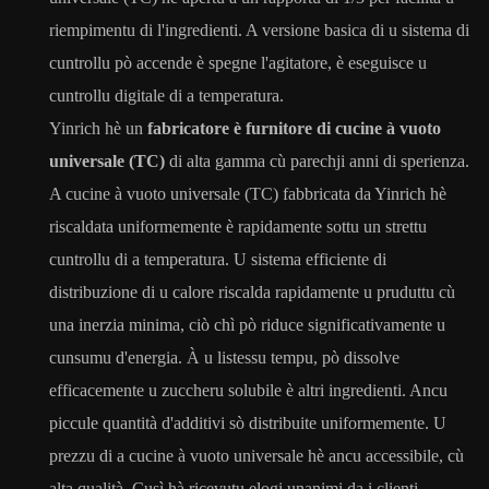
riempimentu di l'ingredienti. A versione basica di u sistema di
cuntrollu pò accende è spegne l'agitatore, è eseguisce u
cuntrollu digitale di a temperatura.
Yinrich hè un
fabricatore è furnitore di cucine à vuoto
universale (TC)
di alta gamma cù parechji anni di sperienza.
A cucine à vuoto universale (TC) fabbricata da Yinrich hè
riscaldata uniformemente è rapidamente sottu un strettu
cuntrollu di a temperatura. U sistema efficiente di
distribuzione di u calore riscalda rapidamente u pruduttu cù
una inerzia minima, ciò chì pò riduce significativamente u
cunsumu d'energia. À u listessu tempu, pò dissolve
efficacemente u zuccheru solubile è altri ingredienti. Ancu
piccule quantità d'additivi sò distribuite uniformemente. U
prezzu di a cucine à vuoto universale hè ancu accessibile, cù
alta qualità. Cusì hà ricevutu elogi unanimi da i clienti.