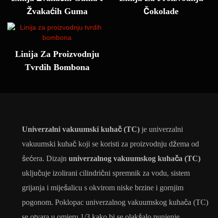
Žvakaćih Guma
Čokolade
Linija Za Proizvodnju
Tvrdih Bombona
Univerzalni vakuumski kuhač (TC)
je univerzalni
vakuumski kuhač koji se koristi za proizvodnju džema od
šećera. Dizajn
univerzalnog vakuumskog kuhača (TC)
uključuje izolirani cilindrični spremnik za vodu, sistem
grijanja i miješalicu s okvirom niske brzine i gornjim
pogonom. Poklopac univerzalnog vakuumskog kuhača (TC)
se otvara u omjeru 1/3 kako bi se olakšalo punjenje