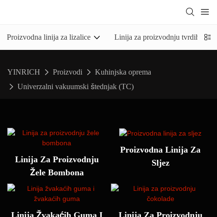
Proizvodna linija za lizalice
Linija za proizvodnju tvrdih bo
YINRICH
Proizvodi
Kuhinjska oprema
Univerzalni vakuumski štednjak (TC)
Proizvodna Linija Za
Linija Za Proizvodnju
Sljez
Žele Bombona
Linija Žvakaćih Guma I
Linija Za Proizvodnju