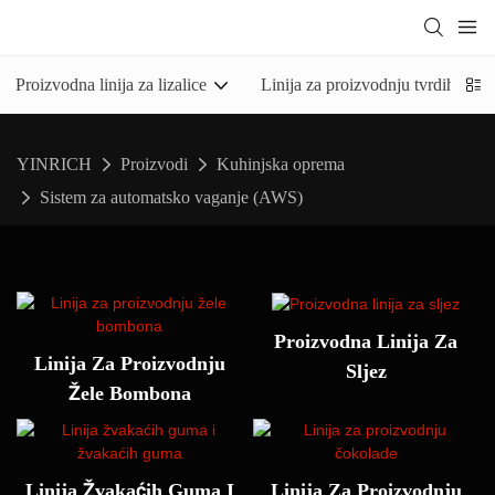
Proizvodna linija za lizalice
Linija za proizvodnju tvrdih bo
YINRICH
Proizvodi
Kuhinjska oprema
Sistem za automatsko vaganje (AWS)
Proizvodna Linija Za
Linija Za Proizvodnju
Sljez
Žele Bombona
Linija Žvakaćih Guma I
Linija Za Proizvodnju