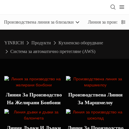
Производствена линия за близалки
Линия за производс
YINRICH
Продукти
Кухненско оборудване
Система за автоматично претегляне (AWS)
Линия За Производство
Производствена Линия
На Желирани Бонбони
За Маршмелоу
Линия Дъвки И Дъвки
Линия За Производство