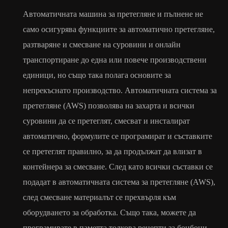
Автоматичната машина за претегляне и пълнене не
само осигурява функциите за автоматично претегляне,
разтваряне и смесване на суровини и онлайн
транспортиране до една или повече производствени
единици, но също така полага основите за
непрекъснато производство. Автоматичната система за
претегляне (AWS) позволява на захарта и всички
суровини да се претеглят, смесват и инсталират
автоматично, формулите се програмират и съставките
се претеглят правилно, за да продължат да влизат в
контейнера за смесване. След като всички съставки се
подадат в автоматичната система за претегляне (AWS),
след смесване материалът се прехвърля към
оборудването за обработка. Също така, можете да
програмирате в паметта толкова рецепти за бонбони,