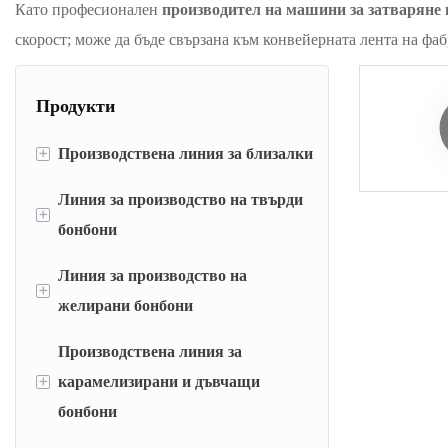
Като професионален
производител на машини за затваряне 
скорост; може да бъде свързана към конвейерната лента на фаб
Продукти
+
Производствена линия за близалки
Линия за производство на твърди
линия за отлагане на близалки
+
бонбони
линия за щанцоване на близалки
Линия за производство на
Линия за отлагане на твърди бонбони
Машина за щанцоване и опаковане на
+
желирани бонбони
плоски близалки
Линия за формоване на твърди
бонбони
Производствена линия за
Линия за отлагане на желирани
бонбони
+
карамелизирани и дъвчащи
Машина за опаковане на бонбони
бонбони
Машина за желе магнат