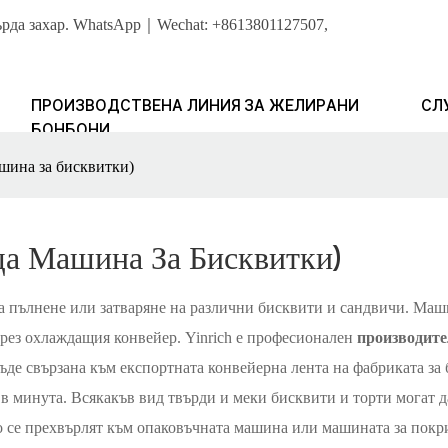
ърда захар. WhatsApp｜Wechat: +8613801127507,
ПРОИЗВОДСТВЕНА ЛИНИЯ ЗА ЖЕЛИРАНИ
СЛ
БОНБОНИ
шина за бисквитки)
ща Машина За Бисквитки)
а пълнене или затваряне на различни бисквити и сандвичи. Маш
през охлаждащия конвейер. Yinrich е професионален
производите
ъде свързана към експортната конвейерна лента на фабриката за
) в минута. Всякакъв вид твърди и меки бисквити и торти могат 
 се прехвърлят към опаковъчната машина или машината за покри