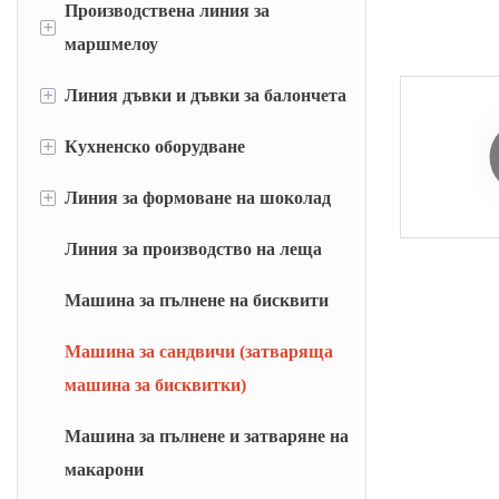
Производствена линия за
Линия за отлагане на карамел
+
маршмелоу
Линия за щанцоване на меки бонбони
+
Линия дъвки и дъвки за балончета
Депозирана линия за маршмелоу
Машина за рязане и опаковане на
дъвчащи бонбони
Екструдирана линия за маршмелоу
+
Кухненско оборудване
Линия за дъвки тип възглавница
Линия за дъвки тип кухина
+
Линия за формоване на шоколад
Система за автоматично претегляне
(AWS)
Линия за производство на леща
Машина за глазиране с шоколад
Система за бързо разтваряне (RDS)
Машина за пълнене на бисквити
Готварска камера с флаш камера (FCC)
Машина за сандвичи (затваряща
Роторна готварска печка (RT)
машина за бисквитки)
Тънкослойна готварска печка (BM)
Машина за пълнене и затваряне на
Вакуумна готвена единица на партиди
макарони
(BJC)