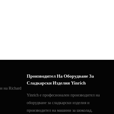
Производител На Оборудване За
Сладкарски Изделия Yinrich
и на Richard
Yinrich е професионален производител на
оборудване за сладкарски изделия и
производител на машини за шоколад,