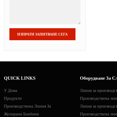
ИЗПРАТИ ЗАПИТВАНЕ СЕГА
QUICK LINKS
Оборудване За Сл
У Дома
Линия за производс
Продукти
Производствена лин
Производствена Линия За
Линия за производс
Желирани Бонбони
Производствена лин