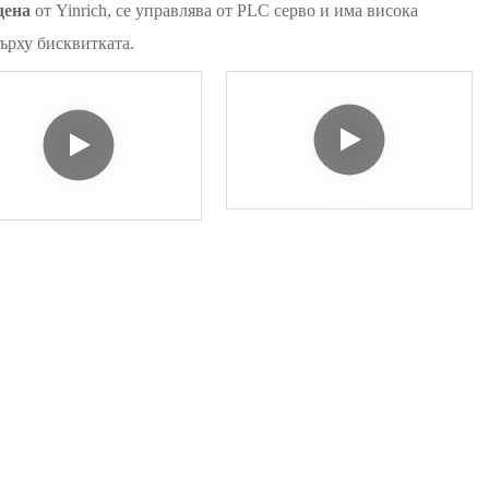
дена
от Yinrich, се управлява от PLC серво и има висока
върху бисквитката.