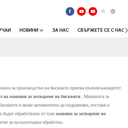
УЧАИ
НОВИНИ
ЗА НАС
СВЪРЖЕТЕ СЕ С НАС
ината за производство на бисквити приема пълния капацитет
л на машини за затваряне на бисквити
. Машината за
 бисквити и може автоматично да подравнява, поставя и
да бъдат обработвани от тази
машина за затваряне на
тие за по-нататъшна обработка.