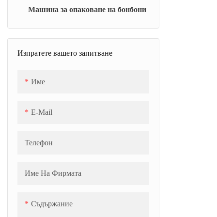
Машина за опаковане на бонбони
Готварска печка за желе/маршмелоу
(CJC)
Универсална вакуумна готварска печка
Изпратете вашето запитване
(TC)
Име
Охлаждащ колан (SCB)
E-Mail
Телефон
Име На Фирмата
Съдържание