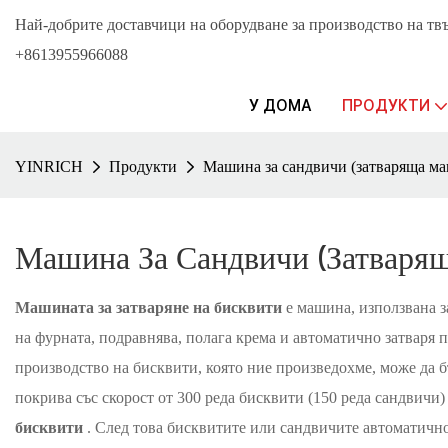
Най-добрите доставчици на оборудване за производство на тв
+8613955966088
У ДОМА
ПРОДУКТИ
YINRICH
Продукти
Машина за сандвичи (затваряща ма
Машина За Сандвичи (затваря
Машината за затваряне на бисквити
е машина, използвана з
на фурната, подравнява, полага крема и автоматично затваря 
производство на бисквити, която ние произведохме, може да б
покрива със скорост от 300 реда бисквити (150 реда сандвичи
бисквити
. След това бисквитите или сандвичите автоматично