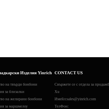
адкарски Изделия Yinrich
CONTACT US
тво на твърди бонбони
Свържете се с отдела за продажб
ия за близалки
Xu
тво на желирани бонбони
Имейл:
sales@yinrich.com
ия за маршмелоу
ТелФон: