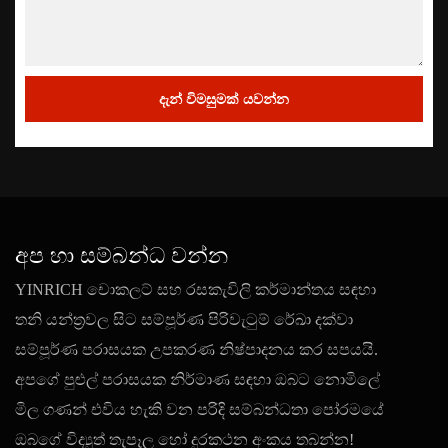
දැන් විමසුමක් යවන්න
අප හා සම්බන්ධ වන්න
YINRICH චොකලට් සහ රසකැවිලි කර්මාන්තය සඳහා
තනි යන්ත්‍රවල සිට සම්පූර්ණ පිරිවැටුම් රේඛා දක්වා
සම්පූර්ණ පරාසයක උපකරණ නිෂ්පාදනය කර සපයයි.
අපගේ පුළුල් පරාසයක නිර්මාණ සඳහා ඔබට නොමිලේ
මිල ගණන් එවිය හැකි වන පරිදි සම්බන්ධතා පෝරමයේ
ඔබගේ විද්‍යුත් තැපෑල හෝ දුරකථන අංකය තබන්න!