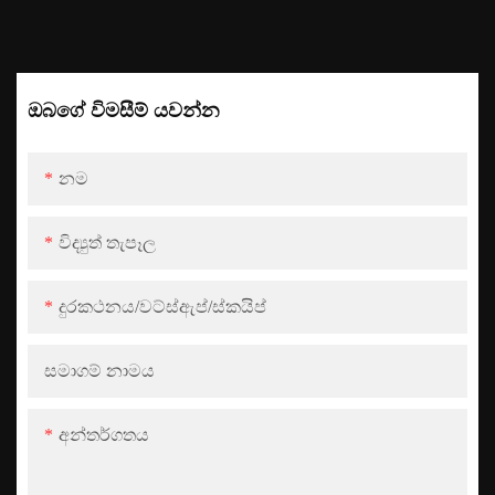
ඔබගේ විමසීම් යවන්න
නම
විද්‍යුත් තැපෑල
දුරකථනය/වට්ස්ඇප්/ස්කයිප්
සමාගම් නාමය
අන්තර්ගතය