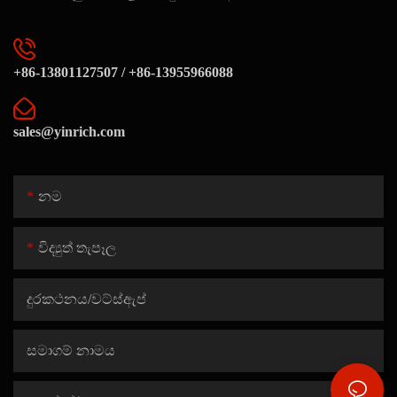
+86-13801127507 / +86-13955966088
sales@yinrich.com
නම
විද්‍යුත් තැපෑල
දුරකථනය/වට්ස්ඇප්
සමාගම් නාමය