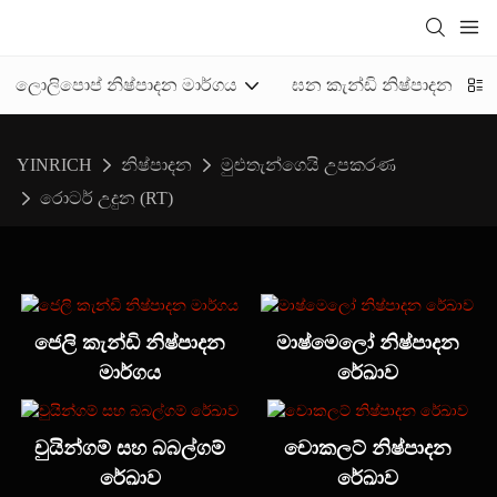
ලොලිපොප් නිෂ්පාදන මාර්ගය
ඝන කැන්ඩි නිෂ්පාදන මාර්
YINRICH
නිෂ්පාදන
මුළුතැන්ගෙයි උපකරණ
රොටර් උදුන (RT)
ජෙලි කැන්ඩි නිෂ්පාදන
මාෂ්මෙලෝ නිෂ්පාදන
මාර්ගය
රේඛාව
චුයින්ගම් සහ බබල්ගම්
චොකලට් නිෂ්පාදන
රේඛාව
රේඛාව