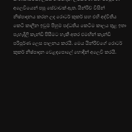
අලෙවියෙන් පසු සේවාවක් ඇත. යින්රිච් විසින්
නිෂ්පාදනය කරන ලද රොටර් කුකර් සහ එහි අද්විතීය
කෙටි කාලීන ඉවුම් පිහුම් පද්ධතිය කෙටිම කාලය තුළ ඉතා
පැහැදිලි කැන්ඩි පිසීමට හැකි අතර එමඟින් කැන්ඩි
පරිපූර්ණ ලෙස පාලනය කරයි. මෙය යින්රිච්ගේ රොටර්
කුකර් නිෂ්පාදන වෙළඳපොලේ හොඳින් අලෙවි කරයි.