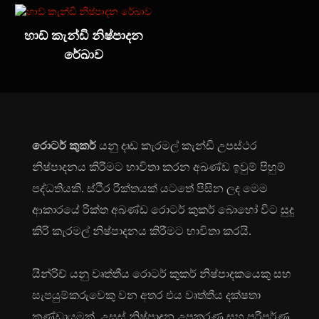
හාඩ් කැන්ඩි නිෂ්පාදන
රේඛාව
රොටර් කුකර්
යනු දෘඩ කැරමල් කැන්ඩි උපස්ථර
නිෂ්පාදනය කිරීමට භාවිතා කරන අඛණ්ඩ ඉවුම් පිහුම්
පද්ධතියකි. ස්ථිර රික්තයක් යටතේ පිසින ලද මෙම
ආකාරයේ රික්ත අඛණ්ඩ රොටර් කුකර් බොහෝ විට සුදු
කිරි කැරමල් නිෂ්පාදනය කිරීමට භාවිතා කරයි.
යින්රිච් යනු වෘත්තීය රොටර් කුකර් නිෂ්පාදකයෙකු සහ
සැපයුම්කරුවෙකු වන අතර එය වෘත්තීය දක්ෂතා
කණ්ඩායමක්, උසස් නිෂ්පාදන උපකරණ සහ පරිපූර්ණ