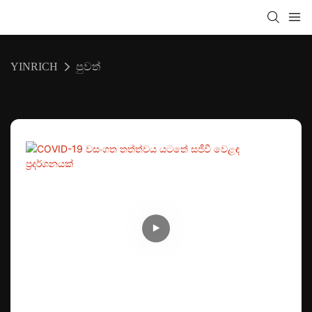
YINRICH
පුවත්