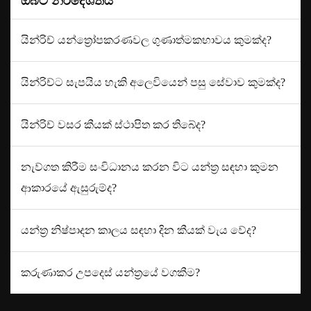
ඔබට නිර්දේශිතයි
යින්රිච් යන්ත්‍රෝපකරණවල ගුණාත්මකභාවය කුමක්ද?
යින්රිච්ට සැපයිය හැකි අලෙවියෙන් පසු සේවාව කුමක්ද?
යින්රිච් වසර කීයක් ස්ථාපිත කර තිබේද?
නැව්ගත කිරීම සංවිධානය කරන විට යන්ත්‍ර සඳහා කුමන
ආකාරයේ ඇසුරුම්ද?
යන්ත්‍ර නිෂ්පාදන කාලය සඳහා දින කීයක් වැය වේද?
කරුණාකර උපදෙස් යන්ත්‍රයේ වගකීම?