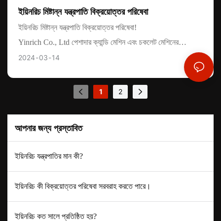
ইয়িনরিচ মিষ্টান্ন যন্ত্রপাতি বিক্রয়োত্তর পরিষেবা
ইয়িনরিচ মিষ্টান্ন যন্ত্রপাতি বিক্রয়োত্তর পরিষেবা!
Yinrich Co., Ltd পেশাদার ক্যান্ডি মেশিন এবং চকলেট মেশিনের
বিক্রয়োত্তর টার্ন-কি পরিষেবা সরবরাহ করে।
2024
03
14
আমাদের সাথে যোগ দিন এবং ক্যান্ডি যন্ত্রপাতির আকর্ষণীয় জগতে আরও
গভীরভাবে ডুবে যান।
1
2
আপনার জন্য প্রস্তাবিত
ইয়িনরিচ যন্ত্রপাতির মান কী?
ইয়িনরিচ কী বিক্রয়োত্তর পরিষেবা সরবরাহ করতে পারে।
ইয়িনরিচ কত সালে প্রতিষ্ঠিত হয়?