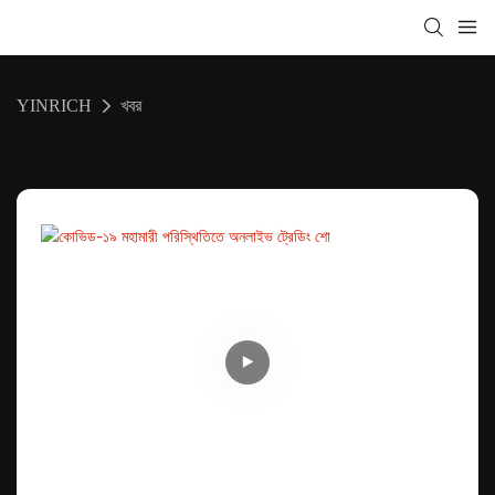
YINRICH
খবর