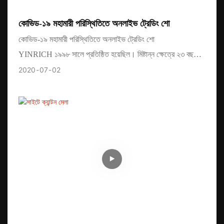
কোভিড-১৯ মহামারী পরিস্থিতিতে অনলাইভ ট্রেডিং শো
কোভিড-১৯ মহামারী পরিস্থিতিতে অনলাইভ ট্রেডিং শো
YINRICH ১৯৯৮ সালে প্রতিষ্ঠিত হয়েছিল। মিষ্টান্ন ক্ষেত্রে ২৩ বছরের
অভিজ্ঞতা প্রদান করে, YINRICH আপনার বিদ্যমান মিষ্টি ব্যবসাকে ব্যয়
2020
07
02
করার ক্ষেত্রে আপনার পুরানো মিষ্টান্ন মেশিন পরিবর্তন করে, অথবা আপনার
নতুন মিষ্টান্ন ধারণার উন্নতি করে আপনাকে সাহায্য করতে পারে। আমরা
আপনাকে পথভ্রষ্টতা এড়াতে, আপনার মূল্যবান সময় বাঁচাতে এবং আপনার
ROI (বিনিয়োগের উপর রিটার্ন) সর্বাধিক করতে সাহায্য করতে চাই।