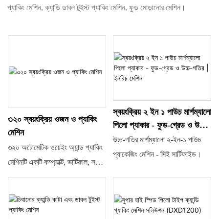
প্যাকিং মেশিন, ক্যান্ডি ডাবল টুইস্ট প্যাকিং মেশিন, ফুড মোড়ানোর মেশিন।
স্বয়ংক্রিয় ২ ইন ১ পাউচ মার্শম্যালো
৩২০ স্বয়ংক্রিয় ওজন ও প্যাকিং
পিলো প্যাকার - ফুড-গ্রেড ও উচ্চ-
মেশিন
গতির | ইনরিচ মেশিন
উচ্চ-গতির মার্শম্যালো ২-ইন-১ পাউচ
৩২০ অটোমেটিক ওয়েইং অ্যান্ড প্যাকিং
প্যাকেজিং মেশিন - সিই সার্টিফাইড।
মেশিনটি একটি কম্প্যাক্ট, ভার্টিকাল, সম্পূর্ণ
স্বয়ংক্রিয় ওজন ও প্যাকিং সরঞ্জাম, যা
দানাদার এবং ছোট ব্লক আকারের
সামগ্রীর (যেমন হার্ড ক্যান্ডি, মিষ্টি, বাদাম,