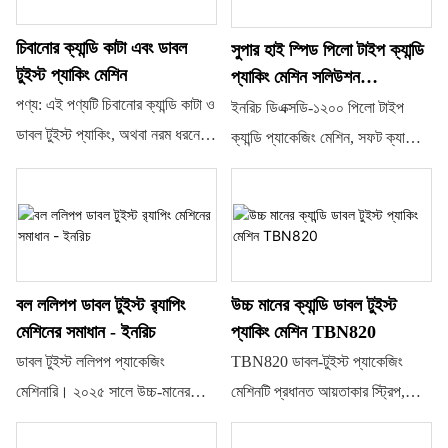
ভাজা বীজ, ইত্যাদি) জন্য উপযুক্ত।
চিবানোর ক্যান্ডি কাটা এবং ডাবল
সুপার হাই স্পিড পিলো টাইপ ক্যান্ডি
টুইস্ট প্যাকিং মেশিন
প্যাকিং মেশিন সলিউশন
(DXD1200)
পণ্য: এই পণ্যটি চিবানোর ক্যান্ডি কাটা ও
ইনরিচ ডিএক্সডি-১২০০ পিলো টাইপ
ডাবল টুইস্ট প্যাকিং, অথবা নরম ধরনের
ক্যান্ডি প্যাকেজিং মেশিন, সফট ক্যান্ডি
ক্যান্ডি কাটা ও ডাবল টুইস্ট প্যাকিং-এর
মোড়ানোর মেশিন
জন্য ব্যবহৃত হয়। মডেল: QNB500,
নরম ক্যান্ডির জন্য স্বয়ংক্রিয়ভাবে কাটা
ও ডাবল টুইস্ট প্যাকিং।
বল ললিপপ ডাবল টুইস্ট র‍্যাপিং
উচ্চ মানের ক্যান্ডি ডাবল টুইস্ট
মেশিনের সমাধান - ইনরিচ
প্যাকিং মেশিন TBN820
ডাবল টুইস্ট ললিপপ প্যাকেজিং
TBN820 ডাবল-টুইস্ট প্যাকেজিং
মেশিনারি। ২০২৫ সালে উচ্চ-মানের
মেশিনটি প্রধানত আয়তাকার স্ট্রিপ,
ডাবল টুইস্ট ললিপপ প্যাকেজিং মেশিন
বর্গক্ষেত্র, বৃত্তাকার এবং নলাকার চকলেট