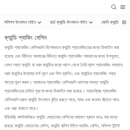
ললিপপ উৎপাদন লাইন
হার্ড ক্যান্ডি উৎপাদন লাইন
জেলি ক্যান্ডি উৎপা
ক্যান্ডি প্যাকিং মেশিন
ক্যান্ডি প্যাকেজিং মেশিনগুলি বিশেষভাবে ক্যান্ডি প্যাকেজিংয়ের জন্য ডিজাইন করা
হয়েছে এবং বিভিন্ন আকারের বিভিন্ন ক্যান্ডি প্যাকেজিং সমাধানের জন্য উপযুক্ত,
যেমন শক্ত ক্যান্ডি বা নরম ক্যান্ডির জন্য আগে থেকে তৈরি ব্যাগ প্যাকেজিং সমাধান;
নরম ক্যান্ডির উল্লম্ব ফর্ম পূরণ এবং সিল ব্যাগিং; এবং ক্যান্ডির প্যাকেজিং শক্ত
পাত্রে পূরণ করুন। আমাদের প্যাকেজিং মেশিনগুলি আপনার সমস্ত ক্যান্ডি
প্যাকেজিংয়ের চাহিদা পূরণের জন্য ডিজাইন করা হয়েছে। স্বয়ংক্রিয় প্যাকেজিং
মেশিনগুলি দ্রুত ক্যান্ডি উৎপাদন বৃদ্ধি করতে পারে, সময় এবং জনবল বাঁচাতে পারে
এবং খরচ কমাতে পারে।
ইয়িনরিচ কাস্টমাইজড ক্যান্ডি মোড়ানোর মেশিনের সমাধান প্রদান করে, যার মধ্যে
রয়েছে ক্যান্ডি মোড়ানোর মেশিন, ক্যান্ডি বালিশ টাইপ প্যাকিং মেশিন, ললিপপ টুইস্ট