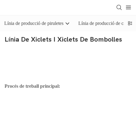
Línia de producció de piruletes
Línia de producció de caramel
Línia De Xiclets I Xiclets De Bombolles
La
màquina de fer xiclets
és una línia de producció totalment
automàtica per produir xiclets (en forma de coixí, esfèrics) i xiclets
de diferents formes.
Procés de treball principal:
1. La base de goma es fon al fonedor de bases de goma i es
premescla amb el suavitzant al premesclador.
2. Les matèries primeres es barregen completament al mesclador
d'alt cisallament i es desgasifiquen a l'amassadora al buit.
3. La mescla uniforme s'extrudeix en tires contínues o es modela