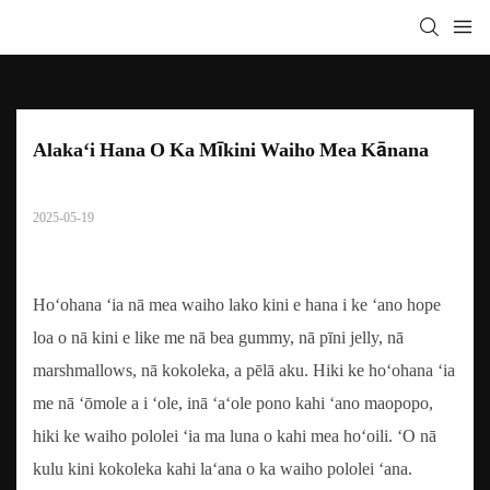
Alakaʻi Hana O Ka Mīkini Waiho Mea Kānana
2025-05-19
Hoʻohana ʻia nā mea waiho lako kini e hana i ke ʻano hope
loa o nā kini e like me nā bea gummy, nā pīni jelly, nā
marshmallows, nā kokoleka, a pēlā aku. Hiki ke hoʻohana ʻia
me nā ʻōmole a i ʻole, inā ʻaʻole pono kahi ʻano maopopo,
hiki ke waiho pololei ʻia ma luna o kahi mea hoʻoili. ʻO nā
kulu kini kokoleka kahi laʻana o ka waiho pololei ʻana.