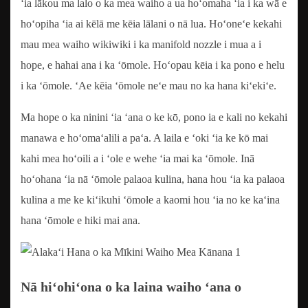
ʻia lākou ma lalo o ka mea waiho a ua hoʻomaha ʻia i ka wā e
hoʻopiha ʻia ai kēlā me kēia lālani o nā lua. Hoʻoneʻe kekahi
mau mea waiho wikiwiki i ka manifold nozzle i mua a i
hope, e hahai ana i ka ʻōmole. Hoʻopau kēia i ka pono e helu
i ka ʻōmole. ʻAe kēia ʻōmole neʻe mau no ka hana kiʻekiʻe.
Ma hope o ka ninini ʻia ʻana o ke kō, pono ia e kali no kekahi
manawa e hoʻomaʻalili a paʻa. A laila e ʻoki ʻia ke kō mai
kahi mea hoʻoili a i ʻole e wehe ʻia mai ka ʻōmole. Inā
hoʻohana ʻia nā ʻōmole palaoa kulina, hana hou ʻia ka palaoa
kulina a me ke kiʻikuhi ʻōmole a kaomi hou ʻia no ke kaʻina
hana ʻōmole e hiki mai ana.
Nā hiʻohiʻona o ka laina waiho ʻana o