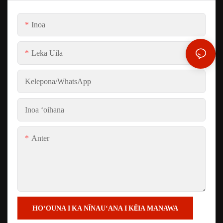
Inoa
Leka Uila
Kelepona/whatsApp
Inoa ʻoihana
Anter
HOʻOUNA I KA NĪNAUʻANA I KĒIA MANAWA