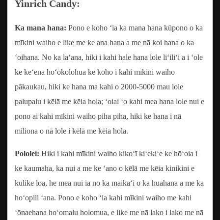
Yinrich Candy:
Ka mana hana:
Pono e koho ʻia ka mana hana kūpono o ka
mīkini waiho e like me ke ana hana a me nā koi hana o ka
ʻoihana. No ka laʻana, hiki i kahi hale hana lole liʻiliʻi a i ʻole
ke keʻena hoʻokolohua ke koho i kahi mīkini waiho
pākaukau, hiki ke hana ma kahi o 2000-5000 mau lole
palupalu i kēlā me kēia hola; ʻoiai ʻo kahi mea hana lole nui e
pono ai kahi mīkini waiho piha piha, hiki ke hana i nā
miliona o nā lole i kēlā me kēia hola.
Pololei:
Hiki i kahi mīkini waiho kikoʻī kiʻekiʻe ke hōʻoia i
ke kaumaha, ka nui a me ke ʻano o kēlā me kēia kinikini e
kūlike loa, he mea nui ia no ka maikaʻi o ka huahana a me ka
hoʻopili ʻana. Pono e koho ʻia kahi mīkini waiho me kahi
ʻōnaehana hoʻomalu holomua, e like me nā lako i lako me nā