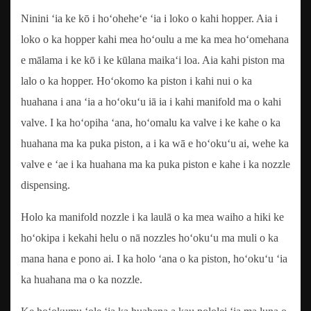
Ninini ʻia ke kō i hoʻoheheʻe ʻia i loko o kahi hopper. Aia i
loko o ka hopper kahi mea hoʻoulu a me ka mea hoʻomehana
e mālama i ke kō i ke kūlana maikaʻi loa. Aia kahi piston ma
lalo o ka hopper. Hoʻokomo ka piston i kahi nui o ka
huahana i ana ʻia a hoʻokuʻu iā ia i kahi manifold ma o kahi
valve. I ka hoʻopiha ʻana, hoʻomalu ka valve i ke kahe o ka
huahana ma ka puka piston, a i ka wā e hoʻokuʻu ai, wehe ka
valve e ʻae i ka huahana ma ka puka piston e kahe i ka nozzle
dispensing.
Holo ka manifold nozzle i ka laulā o ka mea waiho a hiki ke
hoʻokipa i kekahi helu o nā nozzles hoʻokuʻu ma muli o ka
mana hana e pono ai. I ka holo ʻana o ka piston, hoʻokuʻu ʻia
ka huahana ma o ka nozzle.