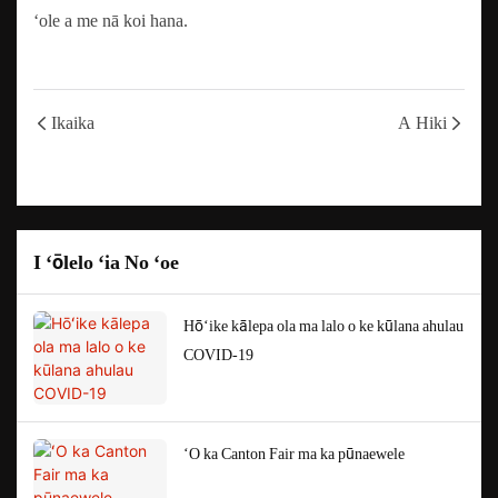
ʻole a me nā koi hana.
Ikaika
A Hiki
I ʻōlelo ʻia No ʻoe
Hōʻike kālepa ola ma lalo o ke kūlana ahulau
COVID-19
ʻO ka Canton Fair ma ka pūnaewele