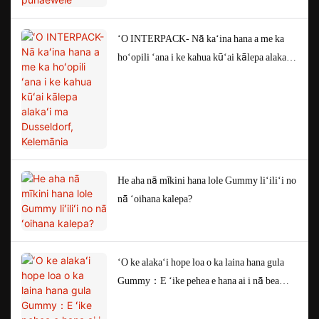
ʻO INTERPACK- Nā kaʻina hana a me ka
hoʻopili ʻana i ke kahua kūʻai kālepa alakaʻi
ma Dusseldorf, Kelemānia
He aha nā mīkini hana lole Gummy liʻiliʻi no
nā ʻoihana kalepa?
ʻO ke alakaʻi hope loa o ka laina hana gula
Gummy：E ʻike pehea e hana ai i nā bea
gummy