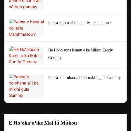
Pehea e hana ai ka laina Marshmallow?
He Hoʻolauna Kumu o ka Mīkini Candy
Gummy
Pehea e hoʻohana ai i ka mīkini gula Gummy
E Hoʻokaʻaʻike Mai Iā Mākou