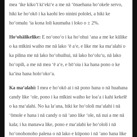
mea ʻike kikoʻī kiʻekiʻe a me nā ʻōnaehana hoʻokele servo,
hiki ke hoʻokō i ka kaohi leo ninini pololei, a hiki ke
hoʻomalu ʻia kona loli kaumaha i loko o ± 2%.
Hoʻohālikelike:
E noʻonoʻo i ka hoʻohui ʻana a me ke kūlike
o ka mīkini waiho me nā lako ʻē aʻe, e like me ka maʻalahi o
ka pilina me nā lako hoʻohuihui, nā lako hoʻoluʻu, nā lako
hoʻopili, a me nā mea ʻē aʻe, e hōʻoia i ka hana pono o ke
kaʻina hana holoʻokoʻa.
Ka maʻalahi:
I mea e hoʻokō ai i nā pono hana o nā huahana
candy like ʻole, pono i ka mīkini waiho ke loaʻa i kahi kekelē
o ka maʻalahi. No ka laʻana, hiki ke hoʻololi maʻalahi i nā
ʻōmole e hana i nā candy o nā ʻano like ʻole, nā nui a me nā
kala; i ka manawa like, pono e maʻalahi ke hoʻololi i nā
hoʻonohonoho palena o nā lako e kūpono i nā ʻano hana like