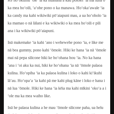
Ke hoʻokumu ʻole ʻia ka huahana a kau pololei ʻia ma luna o
ka mea hoʻoili, ʻaʻohe pono o ka manawa. Hoʻokaʻawale ʻia
ka candy ma kahi wikiwiki pōʻaiapuni mau, a ua hoʻoholo ʻia
ka mamao o nā lālani e ka wikiwiki o ka mea hoʻoili e pili
ana i ka wikiwiki pōʻaiapuni.
Inā makemake ʻia kahi ʻano i wehewehe pono ʻia, e like me
nā bea gummy, pono kahi ʻōmole. Hiki ke hana ʻia nā ʻōmole
mai nā pepa silicone hiki ke hoʻohana hou ʻia. No ka hana
ʻana i ʻoi aku ka nui, hiki ke hoʻohana ʻia nā ʻōmole palaoa
kulina. Hoʻopiha ʻia ka palaoa kulina i loko o kahi kiʻikuhi
lāʻau. Hoʻopaʻa ʻia kahi pā me kahi plug kāne i loko e hana i
nā lua ʻōmole. Hiki ke hana ʻia kēia ma kahi mīkini ʻokoʻa a i
ʻole ma ka mea waiho like.
Inā he palaoa kulina a he mau ʻōmole silicone paha, ua helu