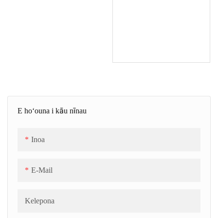
E hoʻouna i kāu nīnau
Inoa
E-Mail
Kelepona