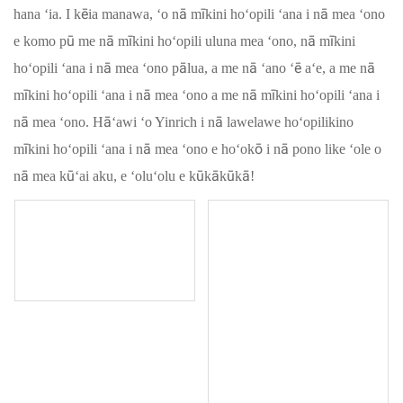
hana ʻia. I kēia manawa, ʻo nā mīkini hoʻopili ʻana i nā mea ʻono
e komo pū me nā mīkini hoʻopili uluna mea ʻono, nā mīkini
hoʻopili ʻana i nā mea ʻono pālua, a me nā ʻano ʻē aʻe, a me nā
mīkini hoʻopili ʻana i nā mea ʻono a me nā mīkini hoʻopili ʻana i
nā mea ʻono. Hāʻawi ʻo Yinrich i nā lawelawe hoʻopilikino
mīkini hoʻopili ʻana i nā mea ʻono e hoʻokō i nā pono like ʻole o
nā mea kūʻai aku, e ʻoluʻolu e kūkākūkā!