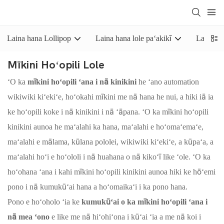
Laina hana Lollipop
Laina hana lole paʻakikī
Laina han
Mīkini Hoʻopili Lole
ʻO ka
mīkini hoʻopili ʻana i nā kinikini
he ʻano automation
wikiwiki kiʻekiʻe, hoʻokahi mīkini me nā hana he nui, a hiki iā ia
ke hoʻopili koke i nā kinikini i nā ʻāpana. ʻO ka mīkini hoʻopili
kinikini aunoa he maʻalahi ka hana, maʻalahi e hoʻomaʻemaʻe,
maʻalahi e mālama, kūlana pololei, wikiwiki kiʻekiʻe, a kūpaʻa, a
maʻalahi hoʻi e hoʻololi i nā huahana o nā kikoʻī like ʻole. ʻO ka
hoʻohana ʻana i kahi mīkini hoʻopili kinikini aunoa hiki ke hōʻemi
pono i nā kumukūʻai hana a hoʻomaikaʻi i ka pono hana.
Pono e hoʻoholo ʻia ke
kumukūʻai o ka mīkini hoʻopili ʻana i
nā mea ʻono
e like me nā hiʻohiʻona i kūʻai ʻia a me nā koi i