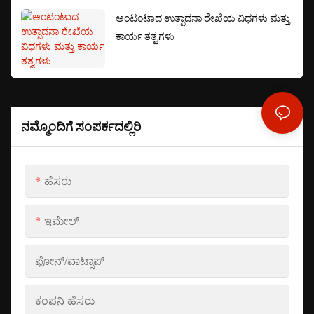
ಅಂಟಂಟಾದ ಉತ್ಪಾದನಾ ರೇಖೆಯ ವಿಧಗಳು ಮತ್ತು
ಕಾರ್ಯ ತತ್ವಗಳು
ನಮ್ಮೊಂದಿಗೆ ಸಂಪರ್ಕದಲ್ಲಿರಿ
ಹೆಸರು
ಇಮೇಲ್
ಫೋನ್/ವಾಟ್ಸಾಪ್
ಕಂಪನಿ ಹೆಸರು