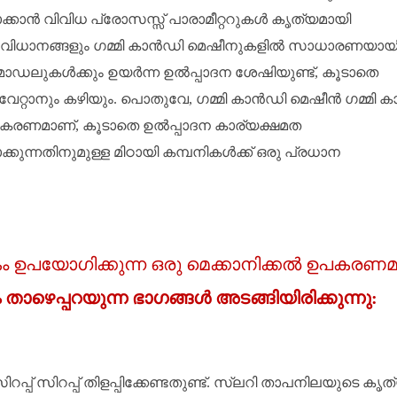
ാക്കാൻ വിവിധ പ്രോസസ്സ് പാരാമീറ്ററുകൾ കൃത്യമായി
ണ സംവിധാനങ്ങളും ഗമ്മി കാൻഡി മെഷീനുകളിൽ സാധാരണയായ
ൻ മോഡലുകൾക്കും ഉയർന്ന ഉൽപ്പാദന ശേഷിയുണ്ട്, കൂടാതെ
േറ്റാനും കഴിയും. പൊതുവേ, ഗമ്മി കാൻഡി മെഷീൻ ഗമ്മി 
 ഉപകരണമാണ്, കൂടാതെ ഉൽപ്പാദന കാര്യക്ഷമത
ാക്കുന്നതിനുമുള്ള മിഠായി കമ്പനികൾക്ക് ഒരു പ്രധാന
േകം ഉപയോഗിക്കുന്ന ഒരു മെക്കാനിക്കൽ ഉപകരണ
ാഴെപ്പറയുന്ന ഭാഗങ്ങൾ അടങ്ങിയിരിക്കുന്നു:
സിറപ്പ് സിറപ്പ് തിളപ്പിക്കേണ്ടതുണ്ട്. സ്ലറി താപനിലയുടെ ക