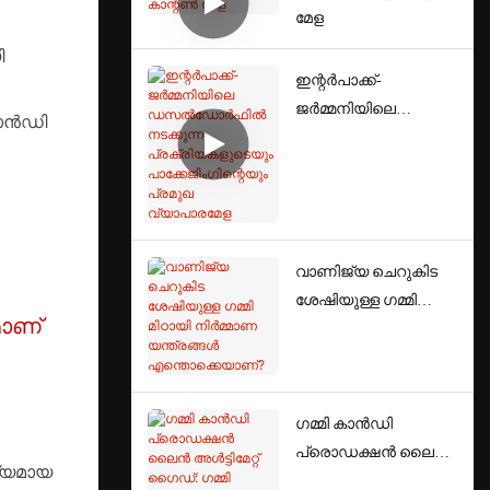
മേള
ി
ഇന്റർപാക്ക്-
ജർമ്മനിയിലെ
കാൻഡി
ഡസൽഡോർഫിൽ
നടക്കുന്ന
പ്രക്രിയകളുടെയും
പാക്കേജിംഗിന്റെയും
പ്രമുഖ വ്യാപാരമേള
വാണിജ്യ ചെറുകിട
ശേഷിയുള്ള ഗമ്മി
മാണ്
മിഠായി നിർമ്മാണ
യന്ത്രങ്ങൾ
എന്തൊക്കെയാണ്?
ഗമ്മി കാൻഡി
പ്രൊഡക്ഷൻ ലൈൻ
ൃത്യമായ
അൾട്ടിമേറ്റ് ഗൈഡ്: