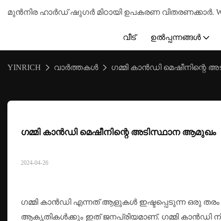
മുൻനിര ഹാർഡ് ഷുഗർ മിഠായി ഉപകരണ വിതരണക്കാർ. WhatsA
വീട്
ഉൽപ്പന്നങ്ങൾ
YINRICH
വാർത്തകൾ
ഗമ്മി കാൻഡി മെഷീനിന്റെ 
ഗമ്മി കാൻഡി മെഷീനിന്റെ അടിസ്ഥാന ആമുഖം
2024-04-26
ഗമ്മി കാൻഡി എന്നത് ആളുകൾ ഇഷ്ടപ്പെടുന്ന ഒരു തര
ആകൃതികൾക്കും ഇത് ജനപ്രിയമാണ്. ഗമ്മി കാൻഡി നിർ