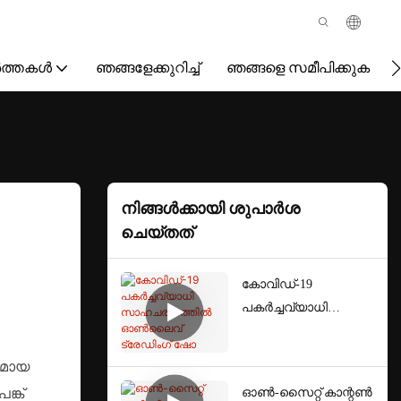
ർത്തകൾ
ഞങ്ങളേക്കുറിച്ച്
ഞങ്ങളെ സമീപിക്കുക
നിങ്ങൾക്കായി ശുപാർശ
ചെയ്‌തത്
കോവിഡ്-19
പകർച്ചവ്യാധി
സാഹചര്യത്തിൽ
ഓൺ‌ലൈവ്
ഭമായ
ട്രേഡിംഗ് ഷോ
ഓൺ-സൈറ്റ് കാന്റൺ
്ക്