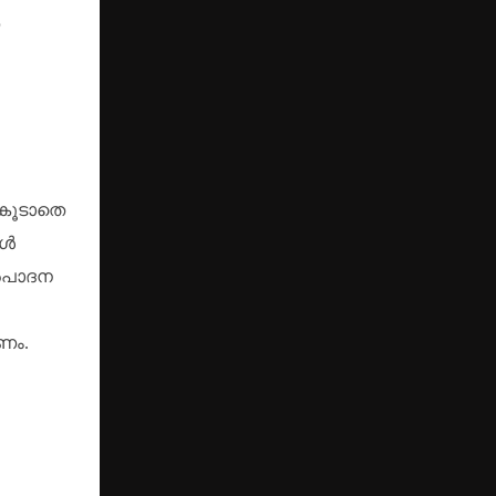
കൂടാതെ
ങൾ
ൽ‌പാദന
ണം.