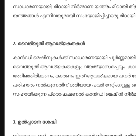
സാധാരണയായി, മിഠായി നിർമ്മാണ യന്ത്രം മിഠായി തിളപ്പിക
യന്ത്രങ്ങൾ എന്നിവയുമായി സംയോജിപ്പിച്ച് ഒരു മിഠായ
2. വൈദ്യുതി ആവശ്യകതകൾ
കാൻഡി മെഷീനുകൾക്ക് സാധാരണയായി പൂർണ്ണമായി
വൈദ്യുതി ആവശ്യകതകളും വ്യത്യാസപ്പെടും. കാ
അറിഞ്ഞിരിക്കണം, കാരണം ഇത് ആവശ്യമായ പവർ റേറ്റ
പരിഹാരം നൽകുന്നതിന് ശരിയായ പവർ റേറ്റിംഗുള്ള ഒ
സഹായിക്കുന്ന പ്രൊഫഷണൽ കാൻഡി മെഷീൻ നിർമ്മാത
3. ഉൽപ്പാദന ശേഷി
നിങ്ങളുടെ ഉൽപ്പാദന ആവശ്യങ്ങൾ നിറവേറ്റാൻ കഴിയുന്