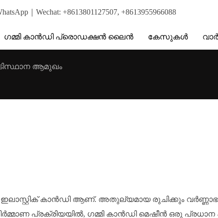
pp｜Wechat: +8613801127507, +8613955966088
ഗമ്മി കാൻഡി പ്രൊഡക്ഷൻ ലൈൻ
കേസുകൾ
വാ
അടിസ്ഥാന ആമുഖം
ം ഇലാസ്റ്റിക് കാൻഡി ആണ്. അതുല്യമായ രുചിക്കും വർണ്ണാ
മ്മാണ പ്രക്രിയയിൽ, ഗമ്മി കാൻഡി മെഷീൻ ഒരു പ്രധാന പങ