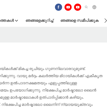
ർത്തകൾ
ഞങ്ങളേക്കുറിച്ച്
ഞങ്ങളെ സമീപിക്കുക
യികൾക്ക് മികച്ച രുചിയും ഗുണനിലവാരവുമുണ്ട്.
്കുന്നു. വായു മർദ്ദം കലർത്തിയ മിഠായികൾക്ക് ഏകീകൃത
യർന്ന ഉൽ‌പാദനക്ഷമതയും എളുപ്പത്തിലുള്ള
സമയം ഉപയോഗിക്കുന്നു. നിക്ഷേപിച്ച മാർഷ്മാലോ ലൈൻ
ുള്ള മാർഷ്മാലോകൾ ഉത്പാദിപ്പിക്കാൻ കഴിയും.
്. നിക്ഷേപിച്ച മാർഷ്മാലോ ലൈനിന് ന്യായയുക്തവും