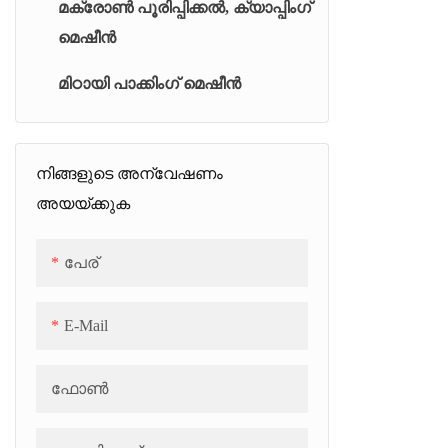
എളുപ്പത്തി
മക്രോൺ പൂരിപ്പിക്കൽ, ക്യാപ്പിംഗ്
ബാച്ച് തിരിച്ചുള്ള വാക്വം പാചക
പ്രവർത്തിക
മെഷീൻ
യൂണിറ്റ് (BJC)
കാര്യക്ഷമ
മിഠായി പാക്കിംഗ് മെഷീൻ
കണ്ടിന്യൂവസ് ജെല്ലി/മാർഷ്മാലോ
കുക്കർ (സിജെസി)
യൂണിവേഴ്സൽ വാക്വം കുക്കർ (TC)
നിങ്ങളുടെ അന്വേഷണം
അയയ്ക്കുക
കൂളിംഗ് ബെൽറ്റ് (SCB)
പേര്
E-Mail
ഫോൺ