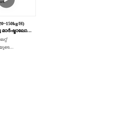
സമഗ
JZM12
മാർഷ
20~150kg/h)
ലൈൻ 
്ച മാർഷ്മാലോ
Yinri
റ്റ്
ഡിപ്പ
യുടെ
എക്സ
് നിറയ്ക്കാൻ
ഞങ്ങ
ോ കാൻഡി ലൈനിന്
മെഷീ
ന്റെ ഓട്ടോമാറ്റിക്
ശേഷി
ംഗ് മാർഷ്മാലോ
ആകൃത
്റിംഗ് ലൈൻ.
നിർമ്
്തിന് 2-3
കഴിയ
കൾ മാത്രമേ
ജെലാ
ളൂ. ഇത്
പഞ്ച