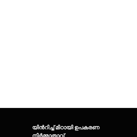
യിൻറിച്ച് മിഠായി ഉപകരണ
നിർമ്മാതാവ്