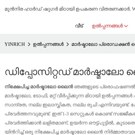
മുൻനിര ഹാർഡ് ഷുഗർ മിഠായി ഉപകരണ വിതരണക്കാർ. WhatsA
വീട്
ഉൽപ്പന്നങ്ങൾ
YINRICH
ഉൽപ്പന്നങ്ങൾ
മാർഷ്മാലോ പ്രൊഡക്ഷൻ
ഡിപ്പോസിറ്റഡ് മാർഷ്മാലോ
നിക്ഷേപിച്ച മാർഷ്മാലോ ലൈൻ
ഞങ്ങളുടെ പ്രൊഫഷണൽ ടീമിന
മാർഷ്മാലോ, ടോഫി, മറ്റ് വീർപ്പിക്കുന്ന മിഠായി ഉൽപ്പന്നങ്ങൾ
സാന്ദ്രത, നല്ല ഇലാസ്തികത, നല്ല രുചി എന്നിവയുണ്ട്
പ്രവർത്തനവുമുണ്ട്. ഇത് 1-3 സെറ്റുകൾ കൊണ്ട് സജ്ജീ
പ്രവർത്തിക്കാൻ ലളിതമാണ്, ഉയർന്ന ഔട്ട്പുട്ടിൽ, കൂടാ
യിൻറിച്ച് ഒരു നിക്ഷേപിച്ച മാർഷ്മാലോ ലൈൻ നിർമ്മാതാ