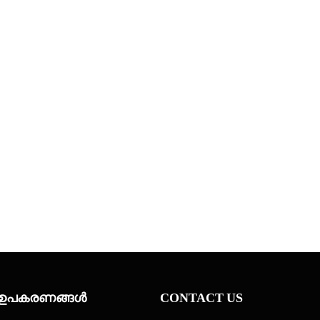
യി ഉപകരണങ്ങൾ
CONTACT US