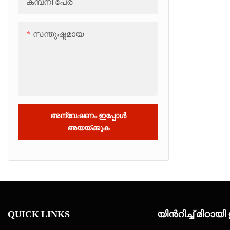
കമ്പനി പേര്
സന്തുഷ്ടമായ
അന്വേഷണം ഇപ്പോൾ
അയയ്ക്കുക
QUICK LINKS
യിൻറിച്ച് മിഠാ