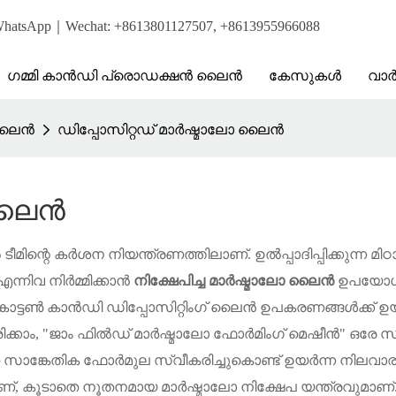
pp｜Wechat: +8613801127507, +8613955966088
ഗമ്മി കാൻഡി പ്രൊഡക്ഷൻ ലൈൻ
കേസുകൾ
വാ
 ലൈൻ
ഡിപ്പോസിറ്റഡ് മാർഷ്മാലോ ലൈൻ
 ലൈൻ
്റെ കർശന നിയന്ത്രണത്തിലാണ്. ഉൽപ്പാദിപ്പിക്കുന്ന മിഠാ
 എന്നിവ നിർമ്മിക്കാൻ
നിക്ഷേപിച്ച മാർഷ്മാലോ ലൈൻ
ഉപയോഗിക
. കോട്ടൺ കാൻഡി ഡിപ്പോസിറ്റിംഗ് ലൈൻ ഉപകരണങ്ങൾക്ക് ഉ
കരിക്കാം, "ജാം ഫിൽഡ് മാർഷ്മാലോ ഫോർമിംഗ് മെഷീൻ" ഒരേ 
തെ സാങ്കേതിക ഫോർമുല സ്വീകരിച്ചുകൊണ്ട് ഉയർന്ന നിലവാരമ
വാണ്, കൂടാതെ നൂതനമായ മാർഷ്മാലോ നിക്ഷേപ യന്ത്രവുമാണ