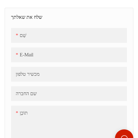
שהופקד במרכז ג'לי.
קל להפעלה ויעילות גבוהה.
יישום עמילן → עיצוב → הסרת
שלח את שאלתך
עמילן → יישון → ייבוש אוטומטי
→ אריזה.
שֵׁם
E-Mail
מכשיר טלפון
שם החברה
תוֹכֶן