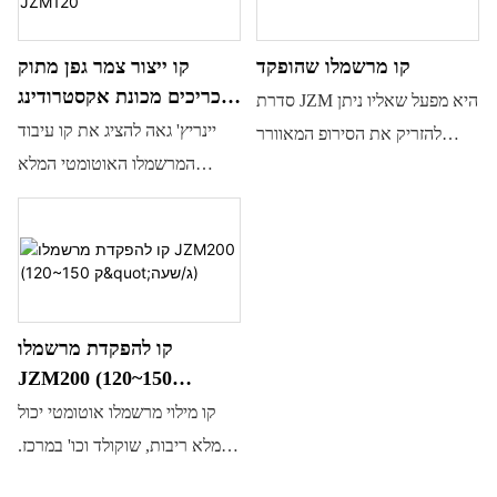
קו ייצור צמר גפן מתוק
קו מרשמלו שהופקד
לכריכים מכונת אקסטרודינג
סדרת JZM היא מפעל שאליו ניתן
מרשמלו JZM120
יינריץ' גאה להציג את קו עיבוד
להזריק את הסירופ המאוורר
המרשמלו האוטומטי המלא
ולערבב אותו עם צבע וטעם,
JZM120, שהוא מתקן מקיף
ולאחר מכן הוא עובר לסעפת
להכנת צמר גפן מתוק (מרשמלו)
הפקדה שתוכננה במיוחד לייצור
בטעמים, צבעים וצורות שונים
מוצרים שהופקדו. YINRICH
באופן רציף. באמצעות מתקן
מספקת גם יחידת הכנה
אקסטרודר, מכונת המרשמלו
קומפקטית למוצרים ממולאים
קו להפקדת מרשמלו
שלנו יכולה לייצר מגוון צורות
במרכז. הג'לי מבושל ולאחר מכן
JZM200 (120~150
ומילויים בקיבולת של עד 90~120
מעורבב עם צבע, טעם וחומצה.
ק"ג/שעה)
קו מילוי מרשמלו אוטומטי יכול
ק"ג/שעה. זרימת התהליך: המסת
ניתן לארוז אותו לחלוטין בתוך
למלא ריבות, שוקולד וכו' במרכז.
ג'לטין → המסת סוכר → אוורור
המרשמלו כדי ליצור מרשמלו
נדרשים רק 2-3 עובדים להפעלה.
→ CFA (אוורור קצף רציף) →