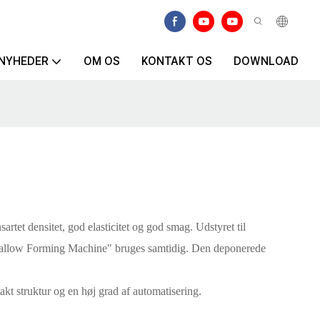
NYHEDER
OM OS
KONTAKT OS
DOWNLOAD
artet densitet, god elasticitet og god smag. Udstyret til
rshmallow Forming Machine" bruges samtidig. Den deponerede
kt struktur og en høj grad af automatisering.