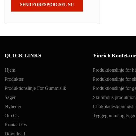
SEND FORESPØRGSEL NU
QUICK LINKS
Yinrich Konfektu
Hjem
Produktionslinje for hå
Produkter
Produktionslinje for s
Produktionslinje For Gummislik
Produktionslinje for ge
Sager
Skumfidus produktions
Nyheder
Chokoladestøbningsli
Om Os
Tyggegummi og tygge
Kontakt Os
Download