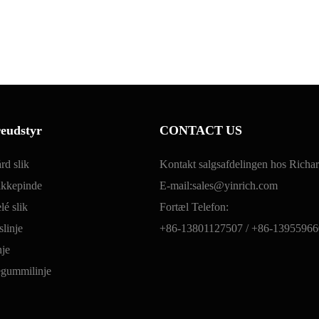
reudstyr
CONTACT US
rd slik
Kontakt salgsafdelingen hos Richa
likkepinde
E-mail:
sales@yinrich.com
lé slik
Fortæl Telefon:
linje
+86-13801127507 /
+86-13955966
nje
gummilinje