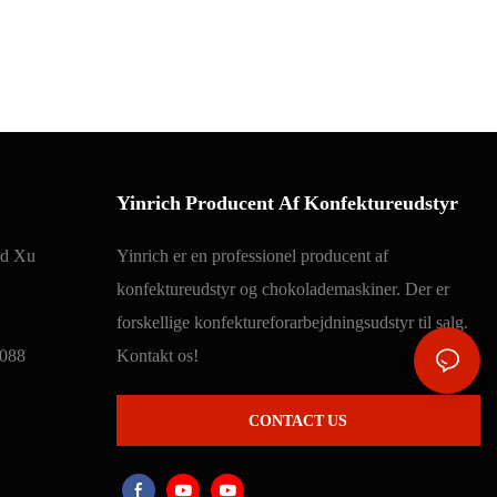
Yinrich Producent Af Konfektureudstyr
rd Xu
Yinrich er en professionel producent af
konfektureudstyr og chokolademaskiner. Der er
forskellige konfektureforarbejdningsudstyr til salg.
088
Kontakt os!
CONTACT US