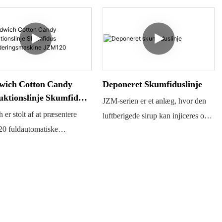
wich Cotton Candy
Deponeret Skumfiduslinje
uktionslinje Skumfidus
JZM-serien er et anlæg, hvor den
ruderingsmaskine
h er stolt af at præsentere
luftberigede sirup kan injiceres og
120
0 fuldautomatiske
blandes med farve og smag, og
dusfremstillingslinje, som er
derefter ledes til en specialdesignet
round-anlæg til kontinuerlig
deponeringsmanifold til fremstilling
lling af slik (skumfiduser) i
af deponerede produkter.
llige smagsvarianter, farver
YINRICH leverer også en kompakt
mer. Ved hjælp af en
forberedelsesenhed til centerfyldte
rer og en ekstruder kan
artikler. Geléen koges og blandes