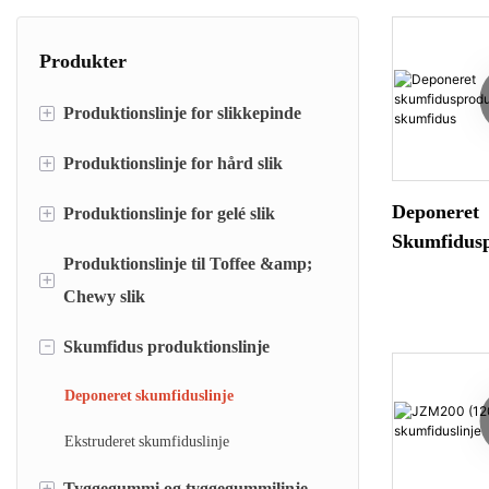
Produkter
+
Produktionslinje for slikkepinde
+
Produktionslinje for hård slik
slikkepind deponeringslinje
slikkepind-formningslinje
Deponeret
+
Produktionslinje for gelé slik
Linje til aflejring af hård slik
Skumfidusp
Flad slikkepind-formnings- og
Linje til formning af hårde slik
Produktionslinje til Toffee &amp;
Gelé slik deponeringslinje
Til Stor Sk
+
indpakningsmaskine
Chewy slik
slikpakkemaskine
Gelémogulmaskine
-
Skumfidus produktionslinje
Toffee-aflejringslinje
Blød slikformningslinje
Deponeret skumfiduslinje
Sej slikskære- og indpakningsmaskine
Ekstruderet skumfiduslinje
+
Tyggegummi og tyggegummilinje