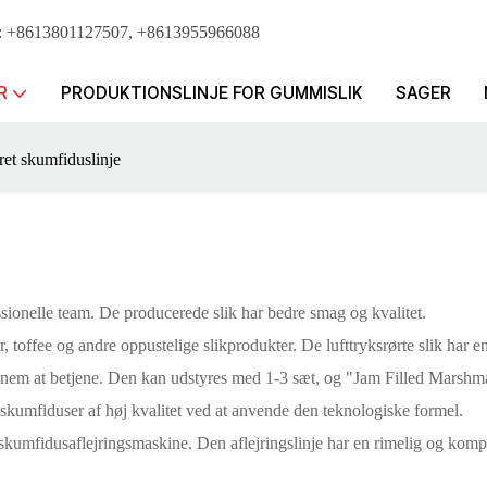
hat: +8613801127507, +8613955966088
R
PRODUKTIONSLINJE FOR GUMMISLIK
SAGER
et skumfiduslinje
ssionelle team. De producerede slik har bedre smag og kvalitet.
 toffee og andre oppustelige slikprodukter. De lufttryksrørte slik har ens
g er nem at betjene. Den kan udstyres med 1-3 sæt, og "Jam Filled Ma
 skumfiduser af høj kvalitet ved at anvende den teknologiske formel.
 skumfidusaflejringsmaskine. Den aflejringslinje har en rimelig og kompa