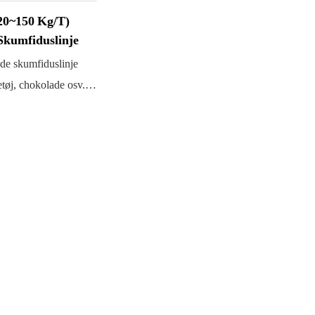
vores
20~150 Kg/t)
en ræk
Skumfiduslinje
med en
de skumfiduslinje
kg/t. 
etøj, chokolade osv. i
→ Suk
ar en automatisk
→ CFA
nje med skumfidus.
beluft
r kun 2-3
Formn
 Den er nem at
Ældni
et effektiv.
Emball