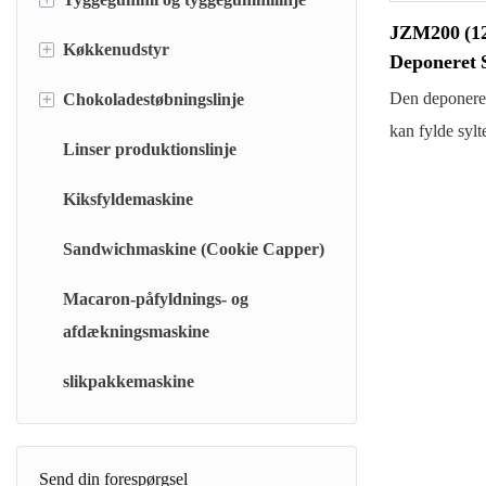
JZM200 (1
+
Køkkenudstyr
Tyggegummilinje af pudetypen
Deponeret 
Hul type tyggegummilinje
+
Den deponere
Chokoladestøbningslinje
Automatisk vejesystem (AWS)
kan fylde sylt
Hurtigopløsningssystem (RDS)
Linser produktionslinje
Chokoladeovertræksmaskine
midten. Den h
Flashkammerkomfur (FCC)
deponeringsli
Kiksfyldemaskine
Driften kræve
Rotorkomfur (RT)
Sandwichmaskine (Cookie Capper)
medarbejdere.
Tyndfilmskomfur (BM)
betjene og meg
Macaron-påfyldnings- og
Batchvis vakuumkogeenhed (BJC)
afdækningsmaskine
Kontinuerlig gelé-/skumfiduskoger (CJC)
slikpakkemaskine
Universal vakuumkoger (TC)
Kølebælte (SCB)
Send din forespørgsel