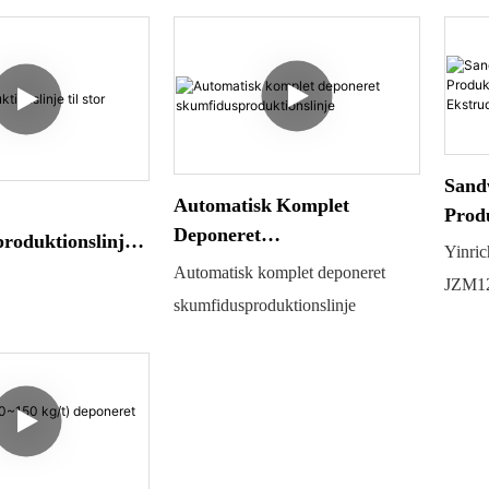
Sand
Automatisk Komplet
Prod
Deponeret
roduktionslinje
Ekst
Yinric
Skumfidusproduktionslinje
umfidus
JZM
Automatisk komplet deponeret
JZM12
skumfidusproduktionslinje
skumfi
et all
fremsti
forske
og for
depone