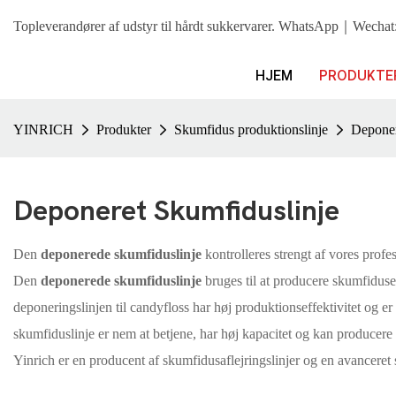
Topleverandører af udstyr til hårdt sukkervarer. WhatsApp｜Wec
HJEM
PRODUKTE
YINRICH
Produkter
Skumfidus produktionslinje
Deponer
Deponeret Skumfiduslinje
Den
deponerede skumfiduslinje
kontrolleres strengt af vores profe
Den
deponerede skumfiduslinje
bruges til at producere skumfiduser,
deponeringslinjen til candyfloss har høj produktionseffektivitet o
skumfiduslinje er nem at betjene, har høj kapacitet og kan producere
Yinrich er en producent af skumfidusaflejringslinjer og en avanceret