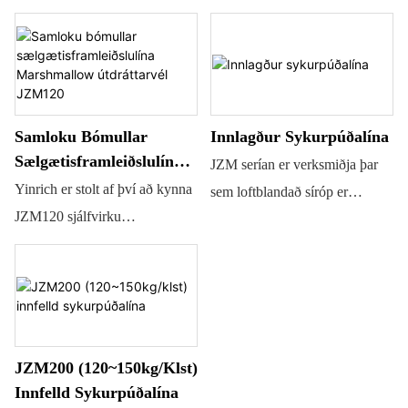
Samloku Bómullar
Innlagður Sykurpúðalína
Sælgætisframleiðslulína
JZM serían er verksmiðja þar
Marshmallow
Yinrich er stolt af því að kynna
sem loftblandað síróp er
Útdráttarvél JZM120
JZM120 sjálfvirku
sprautað inn og blandað saman
sykurpúðavinnslulínuna, sem er
við lit og bragðefni, og fer
alhliða aðstaða til að framleiða
síðan í sérhannaðan
sykurpúða af mismunandi
útfellingarmargvís til að búa til
bragði, litum og formum
útfelldar vörur. YINRICH
stöðugt. Með því að nota
býður einnig upp á
JZM200 (120~150kg/klst)
innsetningarvél og útdráttarvél
samþjappaða
Innfelld Sykurpúðalína
getur sykurpúðavélin okkar