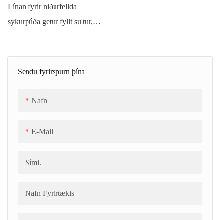
undirbúningseiningu fyrir
Línan fyrir niðurfellda
framleitt fjölbreytt form og
miðfylltar vörur. Súkkulaði er
sykurpúða getur fyllt sultur,
fyllingar með afkastagetu allt að
soðið og síðan blandað saman
súkkulaði o.s.frv. í miðjunni.
90~120 kg/klst. Ferli: Bræðsla
við lit, bragðefni og sýru. Það
Hún er sjálfvirk. Aðeins þarf 2-
gelatíns → Sykurupplausn →
er hægt að innhylja það alveg
3 starfsmenn til að framkvæma
Sendu fyrirspurn þína
Loftun → CFA (samfelld
inni í sykurpúðanum til að búa
reksturinn. Hún er auðveld í
froðumyndun) →
til miðfylltan sykurpúða.
notkun og mjög skilvirk.
Nafn
Sterkjuáburður → Mótun →
Afsterkjun → Öldrun →
E-Mail
Sjálfvirk þurrkun → Pökkun.
Sími.
Nafn Fyrirtækis