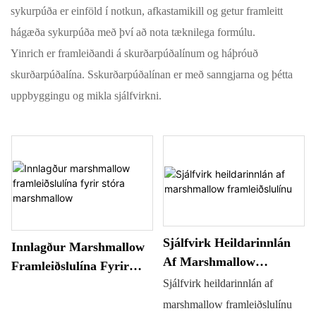
sykurpúða er einföld í notkun, afkastamikill og getur framleitt
hágæða sykurpúða með því að nota tæknilega formúlu.
Yinrich er framleiðandi á skurðarpúðalínum og háþróuð
skurðarpúðalína. Sskurðarpúðalínan er með sanngjarna og þétta
uppbyggingu og mikla sjálfvirkni.
Sjálfvirk Heildarinnlán
Innlagður Marshmallow
Af Marshmallow
Framleiðslulína Fyrir
Framleiðslulínu
Sjálfvirk heildarinnlán af
Stóra Marshmallow
marshmallow framleiðslulínu