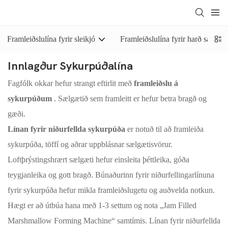
Framleiðslulína fyrir sleikjó
Framleiðslulína fyrir harð sælgæti
Innlagður Sykurpúðalína
Fagfólk okkar hefur strangt eftirlit með
framleiðslu á
sykurpúðum
. Sælgætið sem framleitt er hefur betra bragð og
gæði.
Línan fyrir niðurfellda sykurpúða
er notuð til að framleiða
sykurpúða, töffí og aðrar uppblásnar sælgætisvörur.
Loftþrýstingshrært sælgæti hefur einsleita þéttleika, góða
teygjanleika og gott bragð. Búnaðurinn fyrir niðurfellingarlínuna
fyrir sykurpúða hefur mikla framleiðslugetu og auðvelda notkun.
Hægt er að útbúa hana með 1-3 settum og nota „Jam Filled
Marshmallow Forming Machine“ samtímis. Línan fyrir niðurfellda