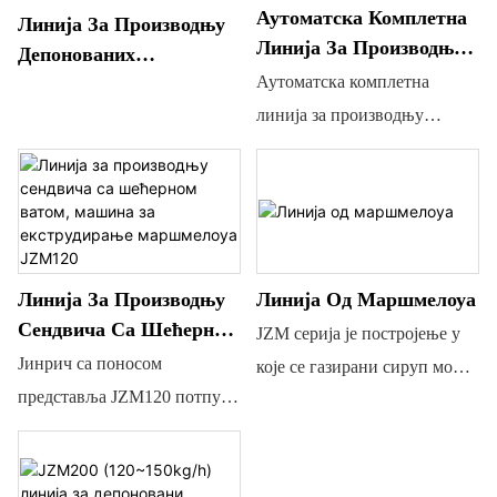
Аутоматска Комплетна
Линија За Производњу
Линија За Производњу
Депонованих
Депонованог Слеза
Аутоматска комплетна
Маршмелоуа Великих
Димензија
линија за производњу
депонованог слеза
Линија За Производњу
Линија Од Маршмелоуа
Сендвича Са Шећерном
JZM серија је постројење у
Ватом, Машина За
Јинрич са поносом
које се газирани сируп може
Екструдирање
представља JZM120 потпуно
убризгавати и мешати са
Маршмелоуа JZM120
аутоматску линију за
бојом и аромом, а затим иде
прераду маршмелоуа, која је
у посебно дизајнирани
свеобухватни погон за