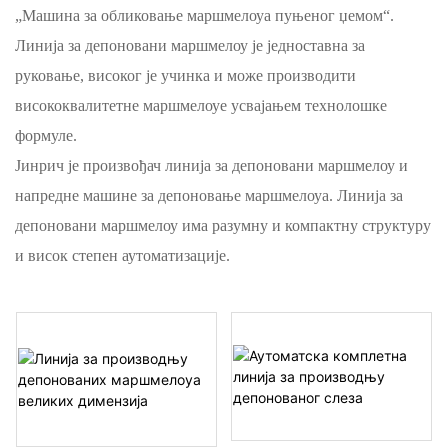
„Машина за обликовање маршмелоуа пуњеног џемом“.
Линија за депоновани маршмелоу је једноставна за
руковање, високог је учинка и може производити
висококвалитетне маршмелоуе усвајањем технолошке
формуле.
Јинрич је произвођач линија за депоновани маршмелоу и
напредне машине за депоновање маршмелоуа. Линија за
депоновани маршмелоу има разумну и компактну структуру
и висок степен аутоматизације.