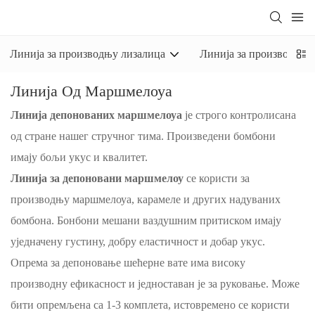
Линија за производњу лизалица
Линија за производњу 
Линија Од Маршмелоуа
Линија депонованих маршмелоуа
је строго контролисана
од стране нашег стручног тима. Произведени бомбони
имају бољи укус и квалитет.
Линија за депоновани маршмелоу
се користи за
производњу маршмелоуа, карамеле и других надуваних
бомбона. Бонбони мешани ваздушним притиском имају
уједначену густину, добру еластичност и добар укус.
Опрема за депоновање шећерне вате има високу
производну ефикасност и једноставан је за руковање. Може
бити опремљена са 1-3 комплета, истовремено се користи