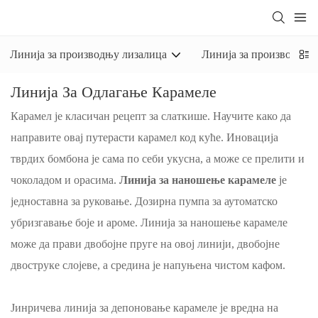
Линија за производњу лизалица
Линија за производњу 
Линија За Одлагање Карамеле
Карамел је класичан рецепт за слаткише. Научите како да
направите овај путерасти карамел код куће. Иновација
тврдих бомбона је сама по себи укусна, а може се прелити и
чоколадом и орасима.
Линија за наношење карамеле
је
једноставна за руковање. Дозирна пумпа за аутоматско
убризгавање боје и ароме. Линија за наношење карамеле
може да прави двобојне пруге на овој линији, двобојне
двоструке слојеве, а средина је напуњена чистом кафом.
Јинричева линија за депоновање карамеле је вредна на