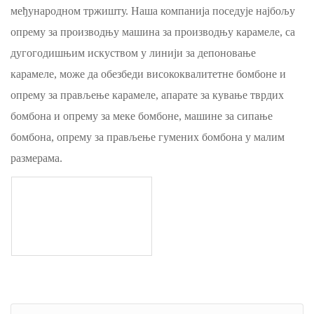
међународном тржишту. Наша компанија поседује најбољу
опрему за производњу машина за производњу карамеле, са
дугогодишњим искуством у линији за депоновање
карамеле, може да обезбеди висококвалитетне бомбоне и
опрему за прављење карамеле, апарате за кување тврдих
бомбона и опрему за меке бомбоне, машине за сипање
бомбона, опрему за прављење гумених бомбона у малим
размерама.