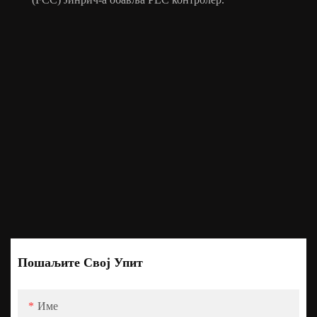
Пошаљите Свој Упит
Име