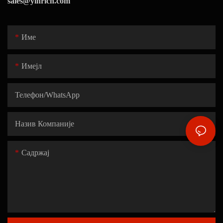
sales@yinrich.com
Име
Имејл
Телефон/WhatsApp
Назив Компаније
Садржај