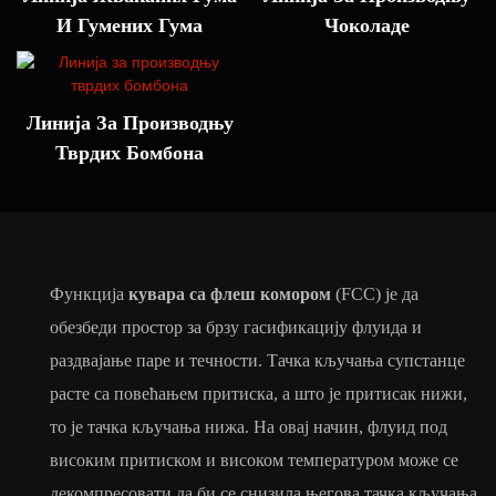
И Гумених Гума
Чоколаде
Линија За Производњу
Тврдих Бомбона
Функција
кувара са флеш комором
(FCC) је да
обезбеди простор за брзу гасификацију флуида и
раздвајање паре и течности. Тачка кључања супстанце
расте са повећањем притиска, а што је притисак нижи,
то је тачка кључања нижа. На овај начин, флуид под
високим притиском и високом температуром може се
декомпресовати да би се снизила његова тачка кључања