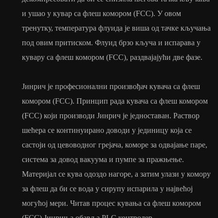
и ушао у кувар са флеш комором (FCC). У овом
тренутку, температура флуида је виша од тачке кључања
под овим притиском. Флуид брзо кључа и испарава у
кувару са флеш комором (FCC), раздвајајући две фазе.
Јинрич је професионални произвођач кувача са флеш
комором (FCC). Принцип рада кувача са флеш комором
(FCC) који производи Јинрич је једноставан. Раствор
шећера се континуирано доводи у јединицу која се
састоји од цевоводног грејача, коморе за одвајање паре,
система за довод вакуума и пумпе за пражњење.
Материјал се кува одоздо нагоре, а затим улази у комору
за флеш да би се вода у сирупу испарила у највећој
могућој мери. Читав процес кувања са флеш комором
(FCC) Јинрич-а обавља PLC контролер.