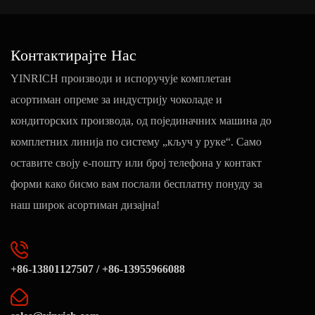
Контактирајте Нас
YINRICH производи и испоручује комплетан
асортиман опреме за индустрију чоколаде и
кондиторских производа, од појединачних машина до
комплетних линија по систему „кључ у руке“. Само
оставите своју е-пошту или број телефона у контакт
форми како бисмо вам послали бесплатну понуду за
наш широк асортиман дизајна!
+86-13801127507 / +86-13955966088