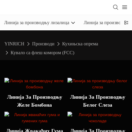
Линија за производњу лизалица
Линија за производњу 
YINRICH
Производи
Кухињска опрема
Кувало са флеш комором (FCC)
Линија За Производњу
Линија За Производњу
Желе Бомбона
Белог Слеза
Линија Жвакаћих Гума
Линија За Производњу