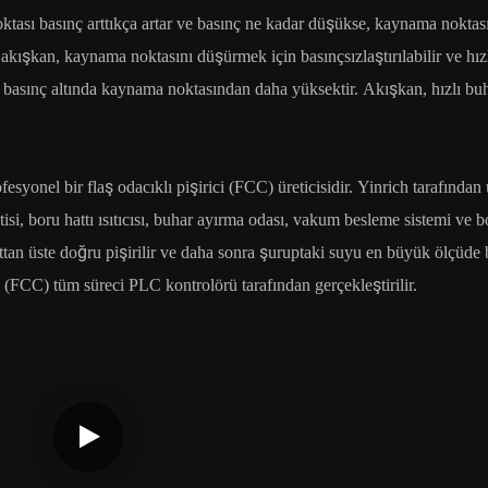
tası basınç arttıkça artar ve basınç ne kadar düşükse, kaynama noktas
i akışkan, kaynama noktasını düşürmek için basınçsızlaştırılabilir ve hız
u basınç altında kaynama noktasından daha yüksektir. Akışkan, hızlı bu
fesyonel bir flaş odacıklı pişirici (FCC) üreticisidir. Yinrich tarafından 
tisi, boru hattı ısıtıcısı, buhar ayırma odası, vakum besleme sistemi ve 
tan üste doğru pişirilir ve daha sonra şuruptaki suyu en büyük ölçüde bu
n (FCC) tüm süreci PLC kontrolörü tarafından gerçekleştirilir.