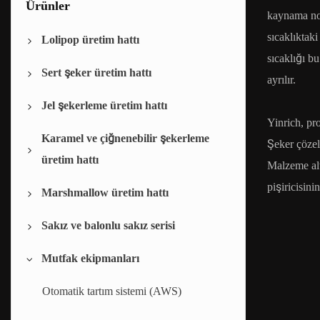
Ürünler
kaynama nok
sıcaklıktak
Lolipop üretim hattı
sıcaklığı b
Sert şeker üretim hattı
lolipop bırakma hattı
ayrılır.
Jel şekerleme üretim hattı
lolipop kalıplama hattı
Sert şeker bırakma hattı
Yinrich, pro
Karamel ve çiğnenebilir şekerleme
Düz lolipop kalıplama ve paketleme
Sert şeker kalıplama hattı
Jel şekerleme bırakma hattı
Şeker çözel
üretim hattı
makinesi
Malzeme alt
Şeker paketleme makinesi
Jelly patronu makinesi
pişiricisini
Marshmallow üretim hattı
Şekerleme bırakma hattı
Sakız ve balonlu sakız serisi
Yumuşak şekerleme kalıplama hattı
Yerleştirilmiş hatmi çizgisi
Mutfak ekipmanları
Çiğnenebilir şeker kesme ve paketleme
Ekstrüde edilmiş marshmallow hattı
Yastık tipi sakız serisi
makinesi
İçi boş tipte sakız çizgisi
Otomatik tartım sistemi (AWS)