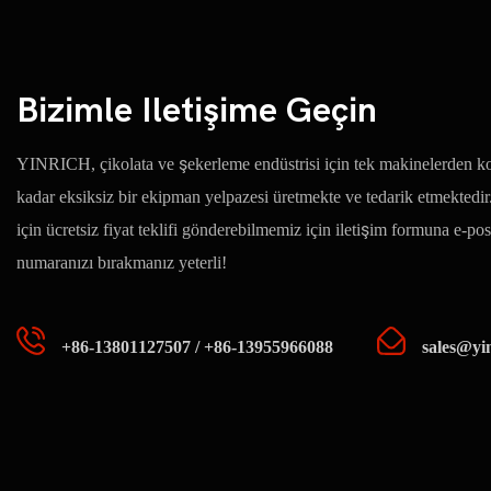
Bizimle Iletişime Geçin
YINRICH, çikolata ve şekerleme endüstrisi için tek makinelerden ko
kadar eksiksiz bir ekipman yelpazesi üretmekte ve tedarik etmektedi
için ücretsiz fiyat teklifi gönderebilmemiz için iletişim formuna e-pos
numaranızı bırakmanız yeterli!
+86-13801127507 / +86-13955966088
sales@yi