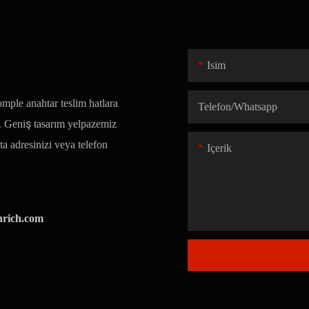
Isim
mple anahtar teslim hatlara
Telefon/whatsapp
r. Geniş tasarım yelpazemiz
ta adresinizi veya telefon
Içerik
nrich.com