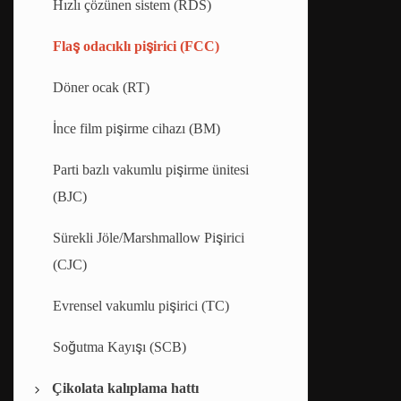
Hızlı çözünen sistem (RDS)
Flaş odacıklı pişirici (FCC)
Döner ocak (RT)
İnce film pişirme cihazı (BM)
Parti bazlı vakumlu pişirme ünitesi
(BJC)
Sürekli Jöle/Marshmallow Pişirici
(CJC)
Evrensel vakumlu pişirici (TC)
Soğutma Kayışı (SCB)
Çikolata kalıplama hattı