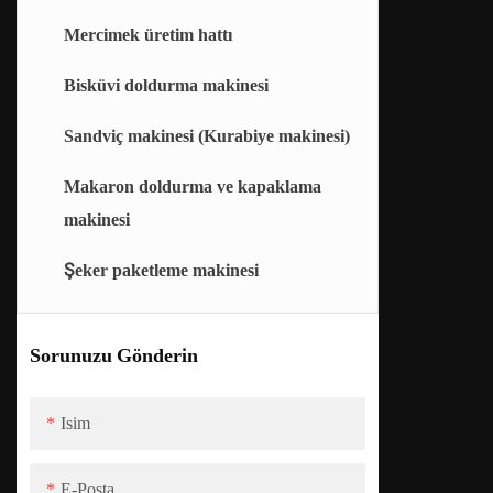
Mercimek üretim hattı
Çikolata kaplama makinesi
Bisküvi doldurma makinesi
Sandviç makinesi (Kurabiye makinesi)
Makaron doldurma ve kapaklama
makinesi
Şeker paketleme makinesi
Sorunuzu Gönderin
Isim
E-Posta