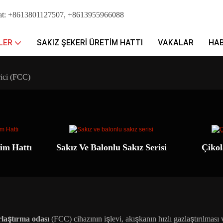
chat: +8613801127507, +8613955966088
LER
SAKIZ ŞEKERI ÜRETIM HATTI
VAKALAR
HA
rici (FCC)
im Hattı
Sakız Ve Balonlu Sakız Serisi
Çikol
rlaştırma odası
(FCC) cihazının işlevi, akışkanın hızlı gazlaştırılması 