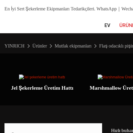
En İyi Sert Şekerleme Ekipmanları Tedarikçileri. WhatsApp｜We
EV
ÜRÜN
YINRICH
Ürünler
Mutfak ekipmanları
Flaş odacıklı pişi
Jel Şekerleme Üretim Hattı
Marshmallow Üret
Hızlı buha