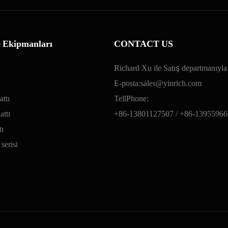
e Ekipmanları
CONTACT US
Richard Xu ile Satış departmanıyla 
E-posta:
sales@yinrich.com
attı
TellPhone:
ttı
+86-13801127507 /
+86-13955966
tı
serisi