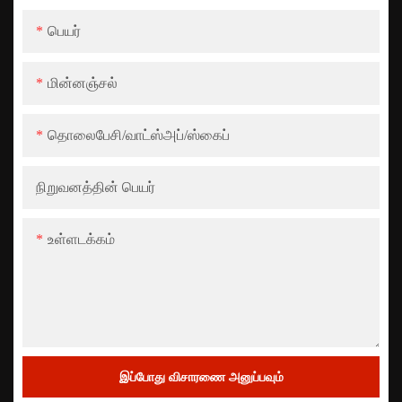
பெயர்
மின்னஞ்சல்
தொலைபேசி/வாட்ஸ்அப்/ஸ்கைப்
நிறுவனத்தின் பெயர்
உள்ளடக்கம்
இப்போது விசாரணை அனுப்பவும்