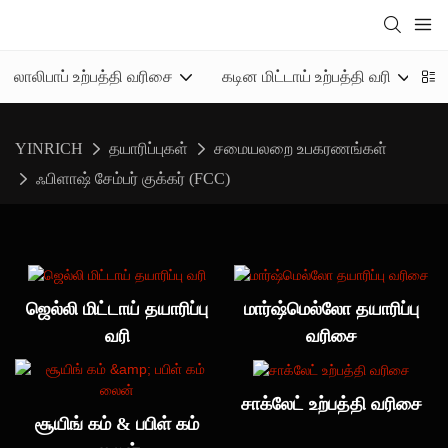
லாலிபாப் உற்பத்தி வரிசை
கடின மிட்டாய் உற்பத்தி வரி
ஜ
YINRICH
தயாரிப்புகள்
சமையலறை உபகரணங்கள்
ஃபிளாஷ் சேம்பர் குக்கர் (FCC)
ஜெல்லி மிட்டாய் தயாரிப்பு
மார்ஷ்மெல்லோ தயாரிப்பு
வரி
வரிசை
சாக்லேட் உற்பத்தி வரிசை
சூயிங் கம் & பபிள் கம்