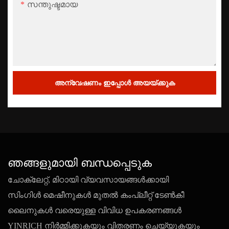
സന്തുഷ്ടമായ
അന്വേഷണം ഇപ്പോൾ അയയ്ക്കുക
ഞങ്ങളുമായി ബന്ധപ്പെടുക
ചോക്ലേറ്റ്, മിഠായി വ്യവസായങ്ങൾക്കായി
സിംഗിൾ മെഷീനുകൾ മുതൽ കംപ്ലീറ്റ് ടേൺകീ
ലൈനുകൾ വരെയുള്ള വിവിധ ഉപകരണങ്ങൾ
YINRICH നിർമ്മിക്കുകയും വിതരണം ചെയ്യുകയും