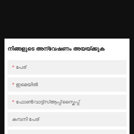
നിങ്ങളുടെ അന്വേഷണം അയയ്ക്കുക
പേര്
ഇമെയിൽ
ഫോൺ/വാട്ട്‌സ്ആപ്പ്/സ്കൈപ്പ്
കമ്പനി പേര്