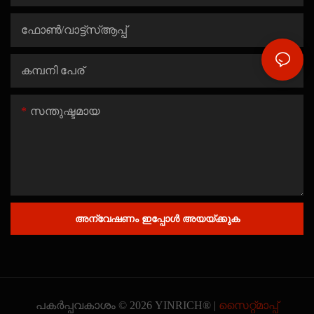
ഫോൺ/വാട്ട്‌സ്ആപ്പ്
കമ്പനി പേര്
സന്തുഷ്ടമായ
അന്വേഷണം ഇപ്പോൾ അയയ്ക്കുക
പകർപ്പവകാശം © 2026 YINRICH® |
സൈറ്റ്മാപ്പ്