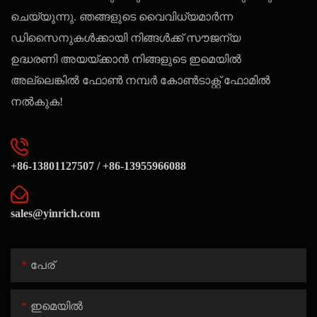
ചെയ്യുന്നു. ഞങ്ങളുടെ വൈവിധ്യമാർന്ന
ഡിസൈനുകൾക്കായി നിങ്ങൾക്ക് സൗജന്യ
ഉദ്ധരണി അയയ്ക്കാൻ നിങ്ങളുടെ ഇമെയിൽ
അല്ലെങ്കിൽ ഫോൺ നമ്പർ കോൺടാക്റ്റ് ഫോമിൽ
നൽകുക!
+86-13801127507 / +86-13955966088
sales@yinrich.com
പേര്
ഇമെയിൽ