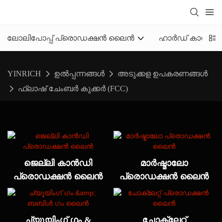
ലോലിപോപ്പ് പ്രൊഡക്ഷൻ ലൈൻ
ഹാർഡ് കാൻഡി
YINRICH
ഉൽപ്പന്നങ്ങൾ
അടുക്കള ഉപകരണങ്ങൾ
ഫ്ലാഷ് ചേംബർ കുക്കർ (FCC)
ജെല്ലി കാൻഡി
മാർഷ്മാലോ
പ്രൊഡക്ഷൻ ലൈൻ
പ്രൊഡക്ഷൻ ലൈൻ
ച്യൂയിംഗ് ഗം &
ചോക്ലേറ്റ്