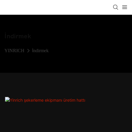
İndirmek
YINRICH
İndirmek