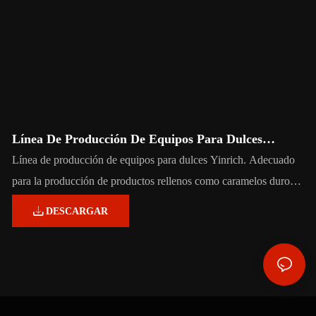
Línea De Producción De Equipos Para Dulces
Yinrich
Línea de producción de equipos para dulces Yinrich. Adecuado
para la producción de productos rellenos como caramelos duros,
toffee masticable, caramelo, chicle, chicle y piruletas.
DESCARGAR