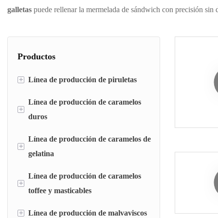
galletas
puede rellenar la mermelada de sándwich con precisión sin d
Productos
+
Línea de producción de piruletas
Línea de producción de caramelos
línea de depósito de piruletas
+
duros
línea de troquelado de piruletas
Línea de producción de caramelos de
Línea de depósito de caramelos duros
Máquina troqueladora y envolvedora de
+
gelatina
piruletas planas
Línea de troquelado de caramelos duros
Línea de producción de caramelos
Línea de depósito de caramelos de gelatina
Máquina empacadora de dulces
+
toffee y masticables
Máquina de magnate de gelatina
+
Línea de producción de malvaviscos
Línea de depósito de toffee