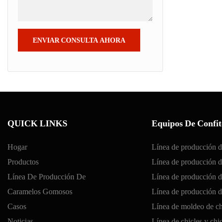
ENVIAR CONSULTA AHORA
QUICK LINKS
Equipos De Confit
Hogar
Línea de producción d
Productos
Línea de producción de
Línea De Producción De
Línea de producción d
Caramelos Gomosos
Línea de producción 
Casos
Línea de moldeo de ch
Noticias
Línea de chicles y chi