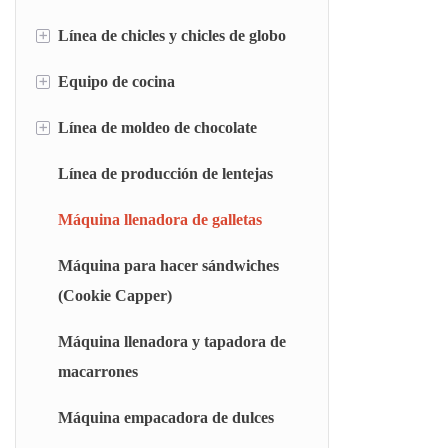
Línea de troquelado de caramelos blandos
+
Línea de chicles y chicles de globo
Línea de malvavisco depositada
Máquina para cortar y envolver caramelos
Línea de malvaviscos extruidos
+
Equipo de cocina
Línea de chicles tipo almohada
masticables
Línea de chicles tipo hueco
+
Línea de moldeo de chocolate
Sistema de pesaje automático (AWS)
Sistema de disolución rápida (RDS)
Línea de producción de lentejas
Máquina para recubrir chocolate
Cocedor de cámara flash (FCC)
Máquina llenadora de galletas
Cocina de rotor (RT)
Máquina para hacer sándwiches
(Cookie Capper)
Horno de película fina (BM)
Unidad de cocción al vacío por lotes (BJC)
Máquina llenadora y tapadora de
macarrones
Cocedor continuo de gelatina y
malvaviscos (CJC)
Máquina empacadora de dulces
Olla de vacío universal (TC)