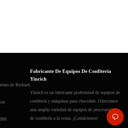
Fabricante De Equipos De Confitería
Yinrich
entas de Richard
Yinrich es un fabricante profesional de equipos de
confitería y máquinas para chocolate. Ofrecemos
com
una amplia variedad de equipos de procesamiento
de confitería a la venta. ¡Contáctenos!
088