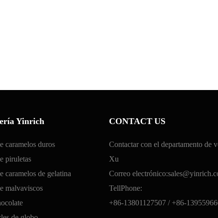
ería Yinrich
CONTACT US
e caramelos duros
Contactar con el departamento de v
 piruletas
Xu
e caramelos de gelatina
Correo electrónico:
sales@yinrich.
de malvaviscos
TellPhone:
ocolate
+86-13801127507 /
+86-13955966
cles de globo