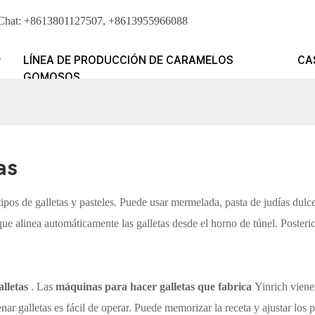
WeChat: +8613801127507, +8613955966088
LÍNEA DE PRODUCCIÓN DE CARAMELOS
CA
GOMOSOS
as
 tipos de galletas y pasteles. Puede usar mermelada, pasta de judías dulc
que alinea automáticamente las galletas desde el horno de túnel. Posteri
lletas
. Las
máquinas para hacer galletas que fabrica
Yinrich vienen
ar galletas es fácil de operar. Puede memorizar la receta y ajustar los