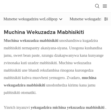
Mutsetse wekugadzira weLollipop
Mutsetse wekugadzira mas
Muchina Wekuzadza Mabhisikiti
Muchina wekuzadza mabhisikiti
unoshandiswa kugadzira
mabhisikiti nemapastry akasiyana-siyana. Unogona kushandisa
jamu, sweet bean paste, nzungu dzakapwanywa kana kunyange
zvinonaka kuti uzadze mabhisikiti. Muchina wekuzadza
mabhisikiti une bhandi rekufambisa rinogona kurongedza
mabhisikiti kubva muovheni yemugero. Zvadaro,
muchina
wekugadzira mabhisikiti
unodonhedza kirimu kana jamu
pabhisikiti otomatiki.
Yinrich inyanzvi
yekugadzira michina yekuzadza mabhisikiti
.