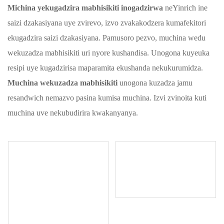
Michina yekugadzira mabhisikiti inogadzirwa
neYinrich ine
saizi dzakasiyana uye zvirevo, izvo zvakakodzera kumafekitori
ekugadzira saizi dzakasiyana. Pamusoro pezvo, muchina wedu
wekuzadza mabhisikiti uri nyore kushandisa. Unogona kuyeuka
resipi uye kugadzirisa maparamita ekushanda nekukurumidza.
Muchina wekuzadza mabhisikiti
unogona kuzadza jamu
resandwich nemazvo pasina kumisa muchina. Izvi zvinoita kuti
muchina uve nekubudirira kwakanyanya.