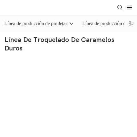
Línea de producción de piruletas
Línea de producción de car
Línea De Troquelado De Caramelos
Duros
La línea de troquelado de caramelos duros es una máquina
avanzada para la fabricación de caramelos duros con moldes de
alta temperatura de ebullición. Esta
máquina
es un equipo
completo para elaborar todo tipo de caramelos duros. Un
recipiente de cocción al vacío continuo garantiza la calidad del
jarabe, y el jarabe moldeado es una mejor manera de producir
caramelos de diferentes formas.
Yinrich es fabricante
de prensas para caramelos duros
.