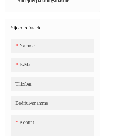
Snoepferpakkingsmasine
Kontinue Jelly/Marshmallow Cooker
(CJC)
Stjoer jo fraach
Universele stofzuiger (TC)
Koelriem (SCB)
Namme
E-Mail
Tillefoan
Bedriuwsnamme
Kontint