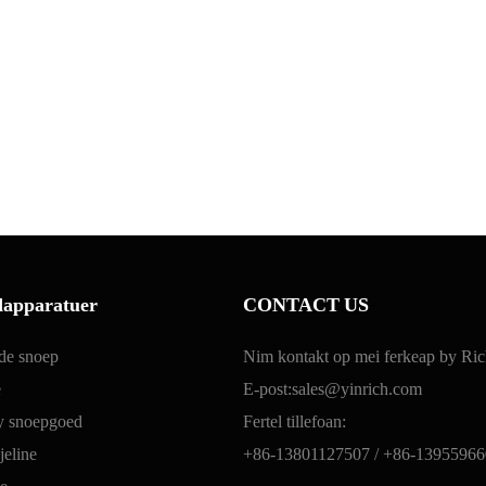
dapparatuer
CONTACT US
rde snoep
Nim kontakt op mei ferkeap by Ric
e
E-post:
sales@yinrich.com
ly snoepgoed
Fertel tillefoan:
eline
+86-13801127507 /
+86-13955966