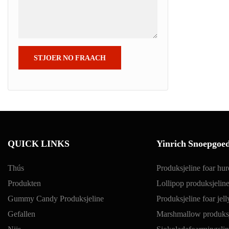
STJOER NO FRAACH
QUICK LINKS
Yinrich Snoepgoe
Thús
Produksjeline foar hu
Produkten
Lollipop produksjelin
Gummy Candy Produksjeline
Produksjeline foar jel
Gefallen
Marshmallow produksj