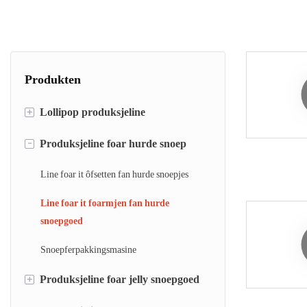
bûtenlânske avansearre technology en ynternasjonale ferwurkingsme
Produkten
+
Lollipop produksjeline
-
Produksjeline foar hurde snoep
lolly stortingsline
lollipop die-foarmjende line
Line foar it ôfsetten fan hurde snoepjes
Platte lollyfoarmjende en ynpakmasine
Line foar it foarmjen fan hurde
snoepgoed
Snoepferpakkingsmasine
+
Produksjeline foar jelly snoepgoed