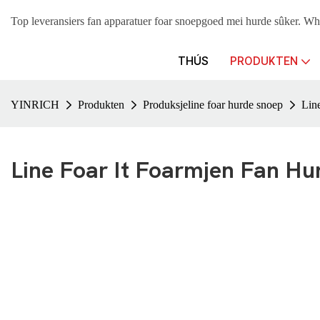
Top leveransiers fan apparatuer foar snoepgoed mei hurde sûke
THÚS
PRODUKTEN
YINRICH
Produkten
Produksjeline foar hurde snoep
Line
Line Foar It Foarmjen Fan H
De hurde snoepfoarmingsline is in avansearre malfoarmjende hurde
snoepfoarmingsmasine
is in folsleine apparatuer foar it meitsjen 
ferskate foarmen fan snoep te produsearjen.
Yinrich is in fabrikant fan
hurde snoepparsemasines
. Wy hawwe in 
snoepfoarmmasine produsearre troch Yinrich is foaral geskikt foar i