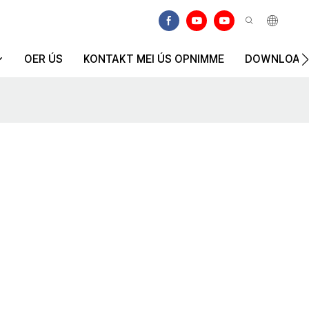
OER ÚS
KONTAKT MEI ÚS OPNIMME
DOWNLOAD
odusearjen om hurde snoep te foarmjen. De
hurde
iteit fan siroop garandearje, en getten siroop is in bettere manier om
kers en in profesjoneel team fan talinten. De hurde
oep. Al ús snoepparsemasines binne ûntworpen op basis fan