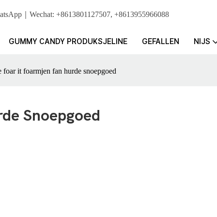
r. WhatsApp｜Wechat: +8613801127507, +8613955966088
GUMMY CANDY PRODUKSJELINE
GEFALLEN
NIJS
 foar it foarmjen fan hurde snoepgoed
urde Snoepgoed
 snoepmakkersmasine, dy't brûkt wurdt om heechsiedende mallen te pr
fan alle soarten hurde snoep. In trochgeande fakuümkookpanne kin de kwal
rike produksjeûnderfining yn it produsearjen fan yndustriële snoepmak
t foarmjen fan hurde snoep mei ferskate soarten hurde snoep en fruitsn