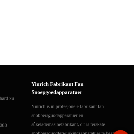
Yinrich Fabrikant Fan
Snoepgoedapparatuer
hard xu
Yinrich is in profesjonele fabrikant fan
snobbersguodapparatuer en
sûkelademasinefabrikant, d'r is ferskate
088
snobbersguodferwurkingsapparatuer te keap. Nim