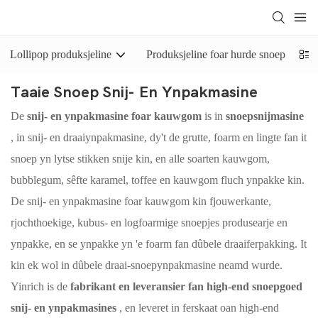
Lollipop produksjeline
Produksjeline foar hurde snoep
Taaie Snoep Snij- En Ynpakmasine
De
snij- en ynpakmasine foar kauwgom
is in
snoepsnijmasine
, in snij- en draaiynpakmasine, dy't de grutte, foarm en lingte fan it
snoep yn lytse stikken snije kin, en alle soarten kauwgom,
bubblegum, sêfte karamel, toffee en kauwgom fluch ynpakke kin.
De snij- en ynpakmasine foar kauwgom kin fjouwerkante,
rjochthoekige, kubus- en logfoarmige snoepjes produsearje en
ynpakke, en se ynpakke yn 'e foarm fan dûbele draaiferpakking. It
kin ek wol in dûbele draai-snoepynpakmasine neamd wurde.
Yinrich is de
fabrikant en leveransier fan high-end snoepgoed
snij- en ynpakmasines
, en leveret in ferskaat oan high-end