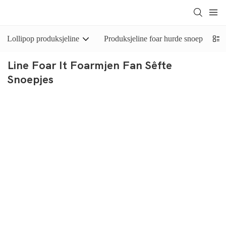
Lollipop produksjeline
Produksjeline foar hurde snoep
Line Foar It Foarmjen Fan Sêfte
Snoepjes
De
foarmingsline foar sêfte snoepjes
is geskikt foar de
produksje fan taaie snoepjes, kauwgom en karamelprodukten, of it
no sêfte snoepjes mei in yn it sintrum fol floeistof, jam of pasta
binne. De foarmingsline foar sêfte snoepjes fan Yinrich is
foarsjoen fan in snoep-extruder of batchroller, dy't in hiel stik
snoepjes sa grut as in tou op in transportband kin perse. Tagelyk is
dizze snoepapparatuer ek foarsjoen fan in snoepsnijmasine, dy't
sêfte snoepjes kin stanse neffens de foarkar fan 'e klant.