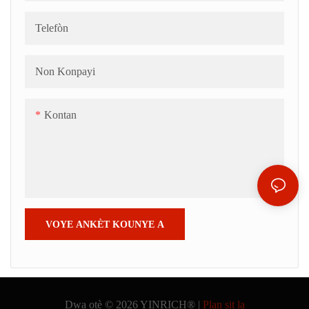
Telefòn
Non Konpayi
Kontan
VOYE ANKÈT KOUNYE A
Dwa otè © 2026 YINRICH® |
Plan sit la