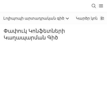
Լոլիպոպի արտադրական գիծ
Կարծր կոնֆետ
Փափուկ Կոնֆետների
Կաղապարման Գիծ
Փափուկ կոնֆետների կաղապարման գիծը
հարմար է ծամոն կոնֆետների, մաստակների և
կարամելային արտադրանքի արտադրության
համար, անկախ նրանից՝ կենտրոնում լցված
հեղուկով, մուրաբայով կամ մածուկով փափուկ
կոնֆետ է, թե ոչ: Yinrich-ի փափուկ կոնֆետների
կաղապարման գիծը հագեցած է կոնֆետի
էքստրուդերով կամ խմբաքանակի գլանով, որը
կարող է պարանի չափ կոնֆետի ամբողջական