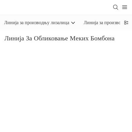
Линија за производњу лизалица
Линија за производњу 
Линија За Обликовање Меких Бомбона
Линија за обликовање меких бомбона у калуп
је погодна
за производњу жвакаћих бомбона, жвакаћих гума и карамел
производа, без обзира да ли су меки бомбони са течним,
џемом или пастом у средини. Јинричова линија за
обликовање меких бомбона у калуп је опремљена
екструдером за бомбоне или серијским ваљком, који може да
истисне цео комад бомбоне величине конопца на
транспортну траку. Истовремено, ова опрема за бомбоне је
опремљена и машином за сечење бомбона, која може да сече
меке бомбоне према жељама купца.