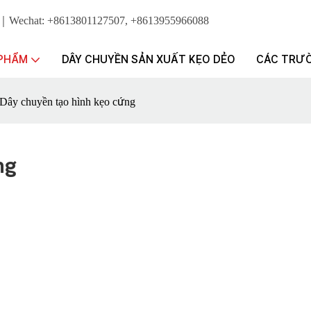
App｜Wechat: +8613801127507, +8613955966088
 PHẨM
DÂY CHUYỀN SẢN XUẤT KẸO DẺO
CÁC TRƯ
Dây chuyền tạo hình kẹo cứng
ng
iến, được sử dụng để sản xuất các khuôn có nhiệt độ sôi cao để tạo 
chất lượng siro, và siro được tạo hình là cách tốt hơn để sản xuất các
m sản xuất phong phú trong lĩnh vực chế tạo thiết bị làm kẹo công ng
à kẹo trái cây khác nhau. Tất cả các máy ép kẹo của chúng tôi đều được