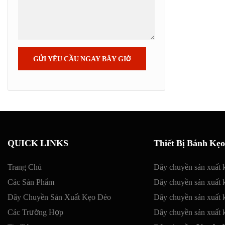
GỬI YÊU CẦU NGAY BÂY GIỜ
QUICK LINKS
Thiết Bị Bánh Kẹo
Trang Chủ
Dây chuyền sản xuất 
Các Sản Phẩm
Dây chuyền sản xuất 
Dây Chuyền Sản Xuất Kẹo Dẻo
Dây chuyền sản xuất 
Các Trường Hợp
Dây chuyền sản xuất 