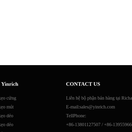
 Yinrich
CONTACT US
kẹo cứng
Liên hệ bộ phận bán hàng tại Rich
kẹo mút
E-mail:
sales@yinrich.com
kẹo dẻo
TellPhone:
kẹo dẻo
+86-13801127507 /
+86-13955966