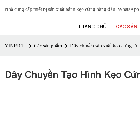
Nhà cung cấp thiết bị sản xuất bánh kẹo cứng hàng đầu. Whats
TRANG CHỦ
CÁC SẢN
YINRICH
Các sản phẩm
Dây chuyền sản xuất kẹo cứng
Dây Chuyền Tạo Hình Kẹo Cứ
Dây chuyền tạo khuôn kẹo cứng là một loại máy làm kẹo cứng tiên t
xuất tất cả các loại kẹo cứng. Nồi nấu chân không liên tục đảm bảo 
Yinrich là nhà sản xuất
máy ép kẹo cứng
. Chúng tôi có kinh nghiệ
Yinrich sản xuất đặc biệt thích hợp để tạo hình các loại kẹo cứng v
phương pháp gia công quốc tế.