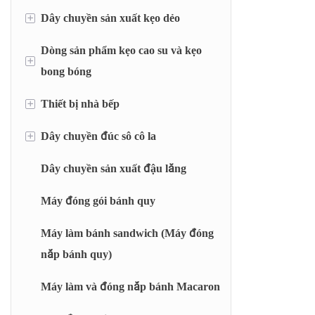
+
Dây chuyền sản xuất kẹo dẻo
Dây chuyền định lượng kẹo bơ cứng
Dây chuyền tạo hình kẹo mềm
Dòng sản phẩm kẹo cao su và kẹo
Đường kẹo dẻo đã được đặt
+
bong bóng
Máy cắt và gói kẹo dẻo
Đường kẹo dẻo ép đùn
+
Thiết bị nhà bếp
Dòng kẹo cao su dạng gối
Dòng kẹo cao su dạng rỗng
+
Dây chuyền đúc sô cô la
Hệ thống cân tự động (AWS)
Hệ thống hòa tan nhanh (RDS)
Dây chuyền sản xuất đậu lăng
Máy phủ sô cô la
nồi nấu nhanh (FCC)
Máy đóng gói bánh quy
Nồi nấu xoay (RT)
Máy làm bánh sandwich (Máy đóng
nắp bánh quy)
Nồi áp suất màng mỏng (BM)
Thiết bị nấu chân không theo mẻ (BJC)
Máy làm và đóng nắp bánh Macaron
Máy nấu thạch/kẹo dẻo liên tục (CJC)