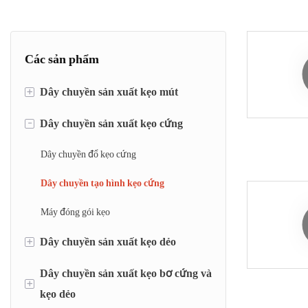
Các sản phẩm
+
Dây chuyền sản xuất kẹo mút
-
Dây chuyền sản xuất kẹo cứng
dây chuyền đặt kẹo mút
dây chuyền tạo hình kẹo mút
Dây chuyền đổ kẹo cứng
Máy tạo hình và đóng gói kẹo mút dẹt
Dây chuyền tạo hình kẹo cứng
Máy đóng gói kẹo
+
Dây chuyền sản xuất kẹo dẻo
Dây chuyền sản xuất kẹo bơ cứng và
Dây chuyền định lượng kẹo dẻo
+
kẹo dẻo
máy Jelly mogul