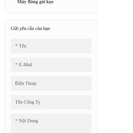
Máy đóng gói kẹo
Nồi nấu chân không đa năng (TC)
Băng tải làm mát (SCB)
Gửi yêu cầu của bạn
Tên
E-Mail
Điện Thoại
Tên Công Ty
Nội Dung