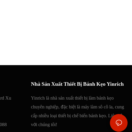
Nhà Sản Xuất Thiết Bị Bánh Kẹo Yinrich
ard Xu
Yinrich là nhà sản xuất thiết bị làm bánh kẹo
chuyên nghiệp, đặc biệt là máy làm sô cô la, cung
cấp nhiều loại thiết bị chế biến bánh kẹo. Liên hệ
088
với chúng tôi!