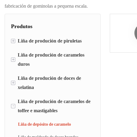
fabricación de gominolas a pequena escala.
Produtos
+
Liña de produción de piruletas
Liña de produción de caramelos
liña de depósito de piruletas
+
duros
liña de moldeado de piruletas
Liña de produción de doces de
Liña de depósito de caramelos duros
Máquina de moldear e envolver piruletas
+
xelatina
planas
Liña de moldeado de caramelos duros
Liña de produción de caramelos de
Liña de depósito de doces de xelatina
Máquina de envasar doces
-
toffee e mastigables
Máquina de magnates de xelatina
Liña de depósito de caramelo
Liña de moldeado de doces brandos