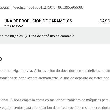
. WhatsApp｜Wechat: +8613801127507, +8613955966088
LIÑA DE PRODUCIÓN DE CARAMELOS
CAS
GOMOSOS
e e mastigables
Liña de depósito de caramelo
o
 con manteiga na casa. A innovación do doce duro en si é deliciosa e ta
mática de cor e axente aromatizante. A liña de depósito de toffee pode 
acional. A nosa empresa conta co mellor equipamento de máquinas para a 
e e equipamentos para a fabricación de toffee, cociñadores de doces dur