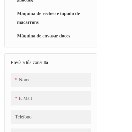
Unidade de cocción ao baleiro por lotes
Máquina de recheo e tapado de
(BJC)
macarróns
Cocedor continuo de xelea/malvaviscos
Máquina de envasar doces
(CJC)
Cocedora de baleiro universal (TC)
Envía a túa consulta
Correa de refrixeración (SCB)
Nome
E-Mail
Teléfono.