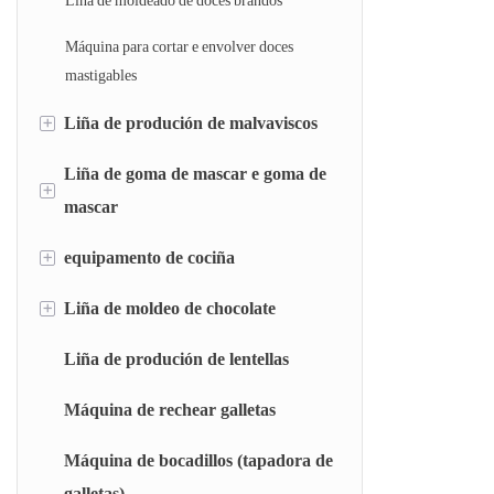
Máquina para cortar e envolver doces
mastigables
+
Liña de produción de malvaviscos
Liña de goma de mascar e goma de
Liña de marshmallow depositada
+
mascar
Liña de malvavisco extruída
+
equipamento de cociña
Liña de goma de mascar tipo almofada
Liña de goma de mascar tipo oco
+
Liña de moldeo de chocolate
Sistema de pesaxe automática (AWS)
Sistema de disolución rápida (RDS)
Liña de produción de lentellas
Máquina de envolver chocolate
Cociña de cámara instantánea (FCC)
Máquina de rechear galletas
Cociña de rotor (RT)
Máquina de bocadillos (tapadora de
galletas)
Cociña de película fina (BM)