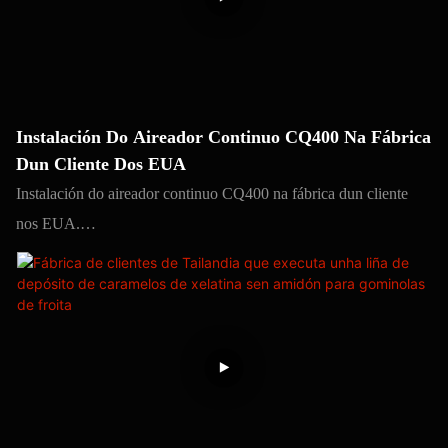
enumerar todos)
Instalación Do Aireador Continuo CQ400 Na Fábrica
Dun Cliente Dos EUA
Instalación do aireador continuo CQ400 na fábrica dun cliente
nos EUA.
A máquina Yinrich emprega materias primas de alta calidade e
tecnoloxía avanzada para fabricar produtos de eixo, producidos
con excelente man de obra, estables no rendemento, de alta
calidade e gozan dunha gran reputación no mercado,
popularidade e reputación.