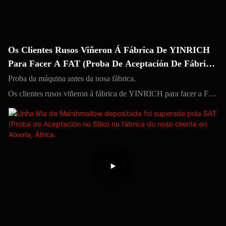
Os Clientes Rusos Viñeron Á Fábrica De YINRICH
Para Facer A FAT (proba De Aceptación De Fábrica)
Antes De Enviar As Máquinas.
Proba da máquina antes da nosa fábrica.
Os clientes rusos viñeron á fábrica de YINRICH para facer a FAT
(proba de aceptación de fábrica) antes de enviar as máquinas.
Cada liña fóra da fábrica fará a proba e o ensaio, o cliente pode
vir ver o produto de proba.