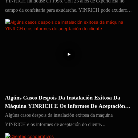
YINRICH fundouse en 1998. Con 23 anos de experiencia no
campo da confeitaría para axudarche, YINRICH pode axudarche
tanto se queres ampliar o teu negocio de doces existente mediante
a mellora, a substitución das túas antigas máquinas de lambetadas
ou a túa nova idea de confeitaría. Queremos axudarche a evitar
desvíos, aforrar tempo valioso e maximizar o teu retorno do
investimento (ROI).
Algúns Casos Despois Da Instalación Exitosa Da
Máquina YINRICH E Os Informes De Aceptación
Do Cliente
Algúns casos despois da instalación exitosa da máquina
YINRICH e os informes de aceptación do cliente
Benvido/a a ver os vídeos como referencia.