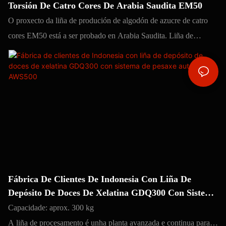
Torsión De Catro Cores De Arabia Saudita EM50
O proxecto da liña de produción de algodón de azucre de catro
cores EM50 está a ser probado en Arabia Saudita. Liña de
produción de malvaviscos extruídos con torsión de catro cores
EM50, como facer algodón de azucre.
Ofrecemos receitas para un novo negocio de marshmallows.
Fábrica De Clientes De Indonesia Con Liña De
Depósito De Doces De Xelatina GDQ300 Con Sistema
De Pesaxe Automático AWS500
Capacidade: aprox. 300 kg
A liña de procesamento é unha planta avanzada e continua para