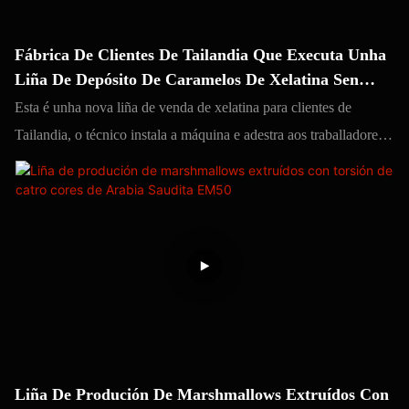
Fábrica De Clientes De Tailandia Que Executa Unha
Liña De Depósito De Caramelos De Xelatina Sen
Amidón Para Gominolas De Froita
Esta é unha nova liña de venda de xelatina para clientes de
Tailandia, o técnico instala a máquina e adestra aos traballadores
sobre como operala. A liña Yinrich ofrece un servizo posvenda
profesional, na fábrica do cliente ou en liña. O noso técnico pode
comunicarse en inglés, o que facilitará a comprensión de ambos.
Liña De Produción De Marshmallows Extruídos Con