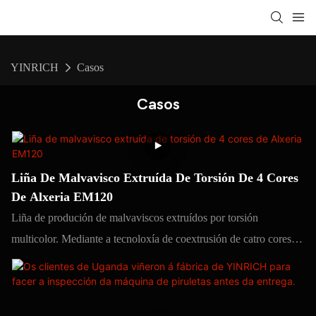
YINRICH
Casos
Casos
Liña De Malvavisco Extruída De Torsión De 4 Cores
De Alxeria EM120
Liña de produción de malvaviscos extruídos por torsión
multicolor. Mediante a tecnoloxía de coextrusión de catro cores e
o sistema de moldeo por torsión, conséguese a estratificación de
cores e a personalización de patróns, axeitados para lanches
infantís, doces creativos, agasallos de Nadal e outros mercados.