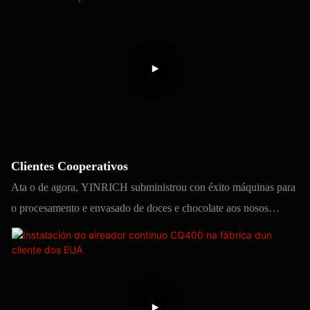
Se queres ver máis vídeos, ponte en contacto connosco,
enviarémosche diferentes tipos de vídeos sobre como facer doces.
Clientes Cooperativos
Ata o de agora, YINRICH subministrou con éxito máquinas para
o procesamento e envasado de doces e chocolate aos nosos
clientes en máis de 60 países e rexións do mundo. YINRICH
instalou e completou máis de 200 liñas de produción e equipos, e
estableceu unha colaboración a longo prazo cos nosos clientes.
Agradecemos sinceramente aos nosos socios (non se poden