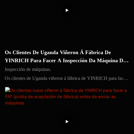
Os Clientes De Uganda Viñeron Á Fábrica De
YINRICH Para Facer A Inspección Da Máquina De
Piruletas Antes Da Entrega.
Inspección de máquinas.
Os clientes de Uganda viñeron á fábrica de YINRICH para facer
a inspección da máquina de piruletas antes da entrega.
Todas as máquinas farán a proba de fábrica antes de saír da
fábrica.
e convidamos ao cliente a inspeccionar o proceso de traballo.