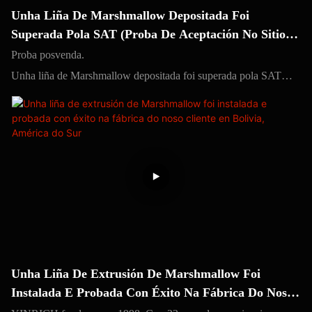
Unha Liña De Marshmallow Depositada Foi
Superada Pola SAT (Proba De Aceptación No Sitio)
Na Fábrica Do Noso Cliente En Alxeria, África.
Proba posvenda.
Unha liña de Marshmallow depositada foi superada pola SAT
(Proba de Aceptación no Sitio) na fábrica do noso cliente en
Alxeria, África.
Ofrecemos servizo posvenda despois de que a máquina sexa
enviada á fábrica do cliente.
Unha Liña De Extrusión De Marshmallow Foi
Instalada E Probada Con Éxito Na Fábrica Do Noso
Cliente En Bolivia, América Do Sur