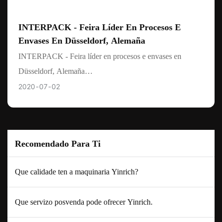
INTERPACK - Feira Líder En Procesos E
Envases En Düsseldorf, Alemaña
INTERPACK - Feira líder en procesos e envases en
Düsseldorf, Alemaña
Cada catro anos asistiremos á feira líder de procesos e
2020
07
02
envases INTERPACK en Düsseldorf, Alemaña.
e as nosas feiras nacionais
Recomendado Para Ti
Que calidade ten a maquinaria Yinrich?
Que servizo posvenda pode ofrecer Yinrich.