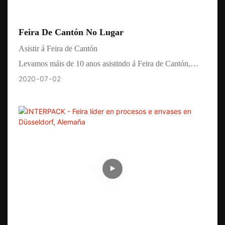
Feira De Cantón No Lugar
Asistir á Feira de Cantón
Levamos máis de 10 anos asistindo á Feira de Cantón,
cada ano asistiremos na primavera en abril e no outono en
2020
07
02
Otc.
Presentamos o noso depositador de doces no noso posto e
algunhas pezas de reposto para a máquina para mostrar
facilmente como funciona e o proceso de traballo.