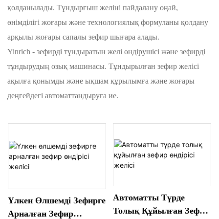
қолданылады. Тұндырғыш желіні пайдалану оңай,
өнімділігі жоғары және технологиялық формуланы қолдану
арқылы жоғары сапалы зефир шығара алады.
Yinrich - зефирді тұндыратын желі өндірушісі және зефирді
тұндырудың озық машинасы. Тұндырылған зефир желісі
ақылға қонымды және ықшам құрылымға және жоғары
деңгейдегі автоматтандыруға ие.
Автоматты Түрде
Үлкен Өлшемді Зефирге
Толық Құйылған Зефир
Арналған Зефир