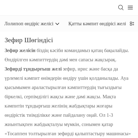
Лолипоп өндіріс желісі
Қатты кәмпит өндірісі желісі
Зефир Шөгіндісі
Зефир желісін
біздің кәсіби командамыз қатаң бақылайды.
Өндірілген кәмпиттердің дәмі мен сапасы жақсырақ.
Зефирді тұндырғыш желі
зефир, ирис және басқа да
үрлемелі кәмпит өнімдерін өндіру үшін қолданылады. Ауа
қысымымен араластырылған кәмпиттердің тығыздығы
біркелкі, серпімділігі жақсы және дәмі жақсы. Мақта
кәмпитін тұндырғыш желінің жабдықтары жоғары
өндірістік тиімділікке және пайдалану оңай. Ол 1-3
жиынтықпен жабдықталуы мүмкін, сонымен қатар
«Тосаппен толтырылған зефирді қалыптастыру машинасы»