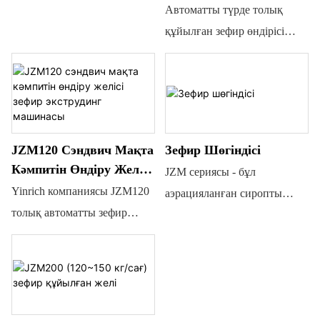
Өндірісі Желісі
Автоматты түрде толық
Өндірісі Желісі
құйылған зефир өндірісі
желісі
JZM120 Сэндвич Мақта
Зефир Шөгіндісі
Кәмпитін Өндіру Желісі
JZM сериясы - бұл
Зефир Экструдинг
Yinrich компаниясы JZM120
аэрацияланған сиропты
Машинасы
толық автоматты зефир
енгізіп, бояғыш пен хош
өңдеу желісін ұсынады, бұл
иістендіргішпен
желі әртүрлі дәмдегі, түстегі
араластыруға болатын
және пішіндегі мақта
өсімдік, содан кейін
кәмпиттерін (зефир) үздіксіз
тұндырылған өнімдерді
жасауға арналған әмбебап