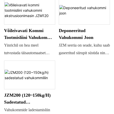
Võileivavati Kommi
Deponeeritud
Tootmisliini Vahukommi
Vahukommi Joon
Ekstrusioonimasin
Yinrichil on hea meel
JZM seeria on seade, kuhu saab
JZM120
tutvustada täisautomaatset
gaseeritud siirupit süstida ning
vahukommide töötlemisliini
segada värvi ja maitsega ning
JZM120, mis on universaalne
seejärel suunatakse see
seade erineva maitse, värvi ja
spetsiaalselt selleks loodud
kujuga vatikommide
sadestamiskollektorisse
(vahukommide) pidevaks
sadestatud toodete
JZM200 (120~150kg/h)
valmistamiseks. Deposaatori ja
valmistamiseks. YINRICH
Sadestatud
ekstruuderi abil suudab meie
pakub ka kompaktset
Vahukommiliin
Vahukommide ladestamisliin
vahukommimasin toota erineva
ettevalmistusseadet keskelt