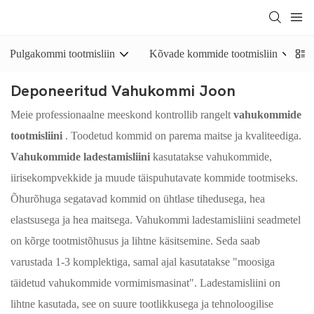
Pulgakommi tootmisliin
Kõvade kommide tootmisliin
Deponeeritud Vahukommi Joon
Meie professionaalne meeskond kontrollib rangelt
vahukommide
tootmisliini
. Toodetud kommid on parema maitse ja kvaliteediga.
Vahukommide ladestamisliini
kasutatakse vahukommide,
iirisekompvekkide ja muude täispuhutavate kommide tootmiseks.
Õhurõhuga segatavad kommid on ühtlase tihedusega, hea
elastsusega ja hea maitsega. Vahukommi ladestamisliini seadmetel
on kõrge tootmistõhusus ja lihtne käsitsemine. Seda saab
varustada 1-3 komplektiga, samal ajal kasutatakse "moosiga
täidetud vahukommide vormimismasinat". Ladestamisliini on
lihtne kasutada, see on suure tootlikkusega ja tehnoloogilise