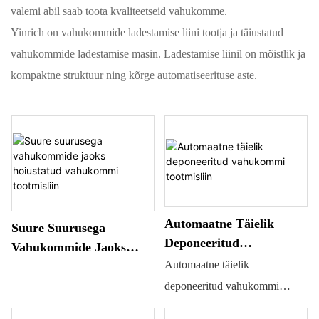
valemi abil saab toota kvaliteetseid vahukomme.
Yinrich on vahukommide ladestamise liini tootja ja täiustatud
vahukommide ladestamise masin. Ladestamise liinil on mõistlik ja
kompaktne struktuur ning kõrge automatiseerituse aste.
Automaatne Täielik
Suure Suurusega
Deponeeritud
Vahukommide Jaoks
Vahukommi Tootmisliin
Automaatne täielik
Hoiustatud Vahukommi
Tootmisliin
deponeeritud vahukommi
tootmisliin