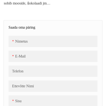
sobib mooside, šokolaadi jms
kuju ja täidisega tooteid
täidetud toodete jaoks. Tarretis
keskele täitmiseks. See on
võimsusega kuni 90–120 kg/h.
keedetakse ja seejärel segatakse
automaatne vahukommide
Protsessi voog: želatiini
värvi, maitse ja happega. Selle
ladestamisliin. Operaatoriks on
Saada oma päring
sulatamine → suhkru
saab täielikult vahukommi sisse
vaja ainult 2-3 töötajat. See on
lahustamine → õhutamine →
kapseldada, et valmistada
lihtne kasutada ja väga
Nimetus
CFA (pidev vahustamine
tarretisega keskelt täidetud
efektiivne.
õhustamisega) → tärklise
sadestatud vahukommi.
E-Mail
pealekandmine → vormimine
→ tärklisest vabanemine →
laagerdumine → automaatne
Telefon
kuivatamine → pakendamine.
Ettevõtte Nimi
Sisu