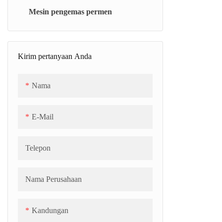
(CJC)
Mesin pengemas permen
Kompor vakum universal (TC)
Sabuk Pendingin (SCB)
Kirim pertanyaan Anda
Nama
E-Mail
Telepon
Nama Perusahaan
Kandungan