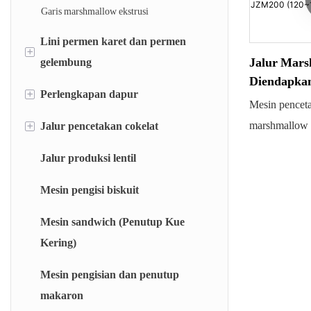
Mesin pemotong dan pembungkus permen
Garis marshmallow ekstrusi
kenyal
Lini permen karet dan permen
+
Jalur Mars
gelembung
Diendapka
+
Perlengkapan dapur
Permen karet jenis bantal
(120~150kg
Mesin pencet
Permen karet gelembung tipe berongga
+
marshmallow o
Jalur pencetakan cokelat
Sistem penimbangan otomatis (AWS)
dengan selai, c
Sistem pelarutan cepat (RDS)
Jalur produksi lentil
Mesin pelapis cokelat
Pengoperasia
Kompor ruang kilat (FCC)
membutuhkan 
Mesin pengisi biskuit
dioperasikan d
Kompor rotor (RT)
Mesin sandwich (Penutup Kue
Kering)
Kompor film tipis (BM)
Unit pemasakan vakum batch (BJC)
Mesin pengisian dan penutup
makaron
Alat Pemasak Jeli/Marshmallow Kontinu