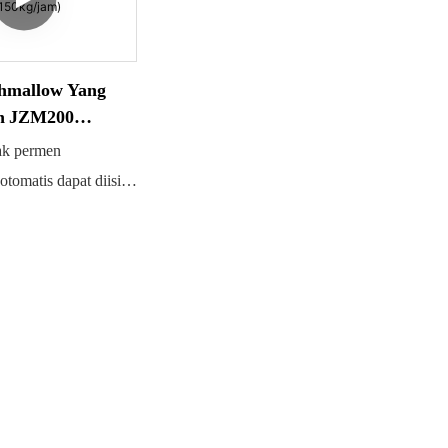
(mars
rasa, 
terus 
hmallow Yang
mengg
n JZM200
/jam)
ekstru
ak permen
dapat 
tomatis dapat diisi
bentuk
okelat, dll.
hingg
nnya hanya
proses
2-3 pekerja. Mudah
Pelar
an sangat efisien.
(Aera
Aplik
Pengh
Penge
Penge