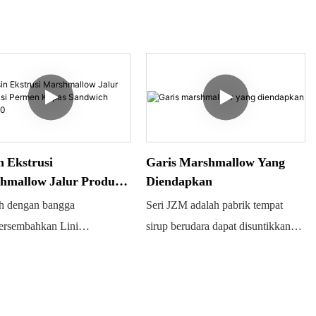
 Ekstrusi
Garis Marshmallow Yang
hmallow Jalur Produksi
Diendapkan
en Kapas Sandwich
ch dengan bangga
Seri JZM adalah pabrik tempat
120
rsembahkan Lini
sirup berudara dapat disuntikkan
sesan Marshmallow
dan dicampur dengan pewarna dan
tis Penuh JZM120, yang
perasa, kemudian masuk ke
kan fasilitas serbaguna
manifold pengendapan yang
 membuat permen kapas
dirancang khusus untuk membuat