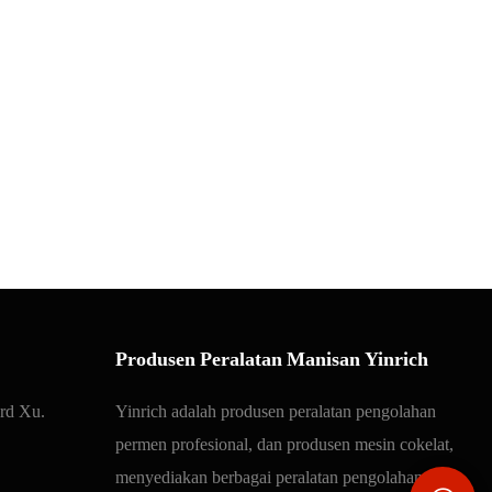
Produsen Peralatan Manisan Yinrich
ard Xu.
Yinrich adalah produsen peralatan pengolahan
permen profesional, dan produsen mesin cokelat,
menyediakan berbagai peralatan pengolahan