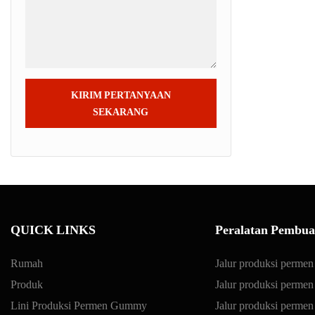
KIRIM PERTANYAAN
SEKARANG
QUICK LINKS
Peralatan Pembua
Rumah
Jalur produksi permen
Produk
Jalur produksi permen
Lini Produksi Permen Gummy
Jalur produksi permen 