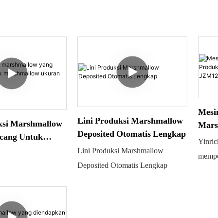
Mesin
Lini Produksi Marshmallow
ksi Marshmallow
Mars
Deposited Otomatis Lengkap
cang Untuk
Perm
Yinri
w Ukuran Besar.
JZM
Lini Produksi Marshmallow
mempe
Deposited Otomatis Lengkap
Pemro
Otoma
merupa
untuk