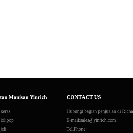
tan Manisan Yinrich
CONTACT US
 keras
Hubungi bagian penjualan di Rich
 lolipop
E-mail:
sales@yinrich.com
jeli
TellPhone: