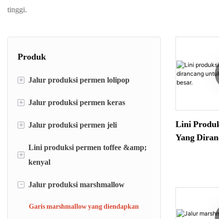
tinggi.
Produk
+
Jalur produksi permen lolipop
+
Jalur produksi permen keras
jalur penempatan permen lolipop
garis pembentuk cetakan lolipop
Lini Produ
+
Jalur produksi permen jeli
Jalur penempatan permen keras
Yang Diran
Mesin pembentuk dan pembungkus
Jalur pencetakan permen keras
Lini produksi permen toffee &amp;
jalur penempatan permen jeli
Marshmallo
+
lolipop pipih
kenyal
Mesin pengemas permen
Mesin mogul jeli
-
Jalur produksi marshmallow
Jalur penempatan permen toffee
Jalur pencetakan permen lunak
Garis marshmallow yang diendapkan