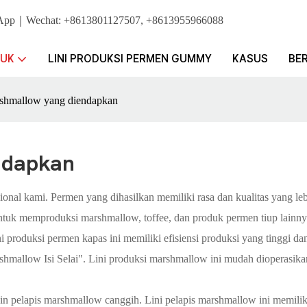
atsApp｜Wechat: +8613801127507, +8613955966088
UK
LINI PRODUKSI PERMEN GUMMY
KASUS
BER
rshmallow yang diendapkan
ndapkan
sional kami. Permen yang dihasilkan memiliki rasa dan kualitas yang leb
tuk memproduksi marshmallow, toffee, dan produk permen tiup lainny
ini produksi permen kapas ini memiliki efisiensi produksi yang tinggi d
mallow Isi Selai". Lini produksi marshmallow ini mudah dioperasikan
in pelapis marshmallow canggih. Lini pelapis marshmallow ini memiliki