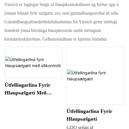
Yinrich er faglegur birgir af hlaupkennslulínum og býður upp á
ýmsan búnað fyrir sælgæti, svo sem gúmmíbangsavélar til sölu.
Gúmmíbangsaframleiðslubúnaðurinn frá Yinrich getur stöðugt
framleitt ýmsa birnilaga hlaupkennslu undir ströngum
hreinlætisskilyrðum. Gelkennslulínan er kjörinn búnaður.
Útfellingarlína Fyrir
Hlaupsælgæti Með
Sílikonmóti
Útfellingarlína Fyrir
Hlaupsælgæti
GDQ serían af