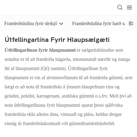
Framleiðslulína fyrir sleikjó
Framleiðslulína fyrir harð sælgæti
Útfellingarlína Fyrir Hlaupsælgæti
Útfellingarlínan fyrir hlaupnammi
er sælgætisbúnaður sem
notaður er til að framleiða hágæða, mismunandi stærðir og marga
liti af hlaupnammi (QQ nammi). Útfellingarlínan fyrir
hlaupnammi er ein af atvinnuvélunum til að framleiða gúmmí, sem
hægt er að nota til framleiðslu á ýmsum hlaupefnum eins og
gelatíni, pektíni, karragenani, arabísku gúmmíi o.s.frv. Með því að
nota útfellingarlínuna fyrir hlaupnammi sparar þessi sjálfvirka
framleiðsla ekki aðeins tíma, vinnuafl og pláss, heldur dregur
einnig úr framleiðslukostnaði við gúmmíframleiðsluferlið.