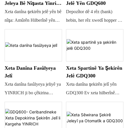
Jeleya Bê Nîşasta Yinrich
Jelê Yên GDQ600
kalîte baş hilberîne bi teserûfa
GDQ150 Ji Bo Qaliba
Xeta danîna şekirên jelê yên bê
Depozîtor dê 4 rêz (bank)
hem hêza kar û hem jî cîhê
Silîkonê
nîşa: Amûrên Hilberînê yên
hebin, her rêz xwedî hopper û
dagirkirî. Ew şekirên jelê yên
Nûjen ji bo Gummies û Jelîyan.
manifoldek takekesî ye ku
duqatî bi qalibên şekirên jelê
Makîneya danîna jelê ya
dikare di heman demê de li ser
yên 4D çêdike. #Makîneya
Yinrich GDQ150 ji bo firotanê.
heman santrala xebitandinê 4
Çêkirina Şekirên Gummy
Modelek cûda bi kapasîteya
şeklên cûda yên şekirên jelî
#Makîneya Depozîtkirina
cûda ji bo bicîhanîna
hilberîne. Tenê hewce ye ku
Şekirên Gummy
Xeta Danîna Fasûlyeya
Xeta Spartinê Ya Şekirên
hewcedariyên xerîdarên cûda.
qaliban biguhezîne da ku
Jelî
Jelê GDQ300
şekirên jelî yên cûda çêbike.
Xeta danîna fasûlyeya jeliyê ya
Xeta danîna şekirên jelî yên
YINRICH ji bo çêkirina
GDQ300 Ev xeta hilberînê
fasûlyeyên jeliyê yên bi
dikare şekirên jelî yên li ser
giraniya 0,5 ~ 1 gram hatiye
bingeha jelatîn an pektîn
çêkirin. Ew amûrek îdeal e ku
hilberîne, her weha dikare
dikare hilberên bi kalîte baş
şekirên jelî yên 3D jî hilberîne.