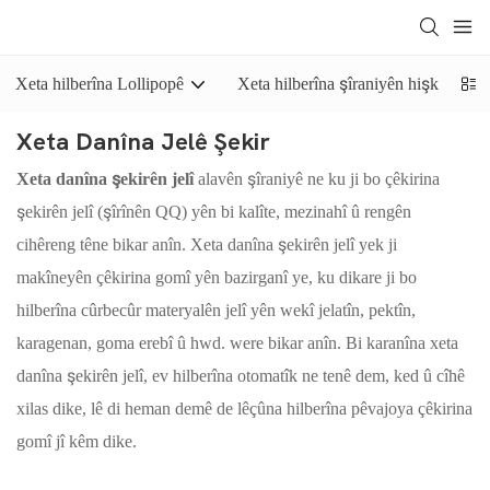
Xeta hilberîna Lollipopê
Xeta hilberîna şîraniyên hişk
Xeta Danîna Jelê Şekir
Xeta danîna şekirên jelî
alavên şîraniyê ne ku ji bo çêkirina
şekirên jelî (şîrînên QQ) yên bi kalîte, mezinahî û rengên
cihêreng têne bikar anîn. Xeta danîna şekirên jelî yek ji
makîneyên çêkirina gomî yên bazirganî ye, ku dikare ji bo
hilberîna cûrbecûr materyalên jelî yên wekî jelatîn, pektîn,
karagenan, goma erebî û hwd. were bikar anîn. Bi karanîna xeta
danîna şekirên jelî, ev hilberîna otomatîk ne tenê dem, ked û cîhê
xilas dike, lê di heman demê de lêçûna hilberîna pêvajoya çêkirina
gomî jî kêm dike.