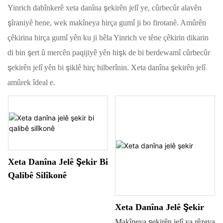
Yinrich dabînkerê xeta danîna şekirên jelî ye, cûrbecûr alavên
şîraniyê hene, wek makîneya hirça gumî ji bo firotanê. Amûrên
çêkirina hirça gumî yên ku ji hêla Yinrich ve têne çêkirin dikarin
di bin şert û mercên paqijiyê yên hişk de bi berdewamî cûrbecûr
şekirên jelî yên bi şiklê hirç hilberînin. Xeta danîna şekirên jelî
amûrek îdeal e.
Xeta Danîna Jelê Şekir Bi
Qalibê Silîkonê
Xeta Danîna Jelê Şekir
Makîneya şekirên jelî ya rêzeya