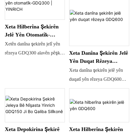
şekirên din ên li ser bingeha
bi navend dagirtî hilberîne. Her
ajotinê ji hêla bernameya PLC
jelê hatî çêkirin.
wiha ew dikare bi guhertina
ve tê kontrol kirin.
qaliban şeklên cuda yên
Xeta Hilberîna Şekirên
hilberan hilberîne. Ew amûrek
Jelê Yên Otomatîk-
îdeal e ku dikare hilberên bi
GDQ300 | YINRICH
Xetên danîna şekirên jelî yên
kalîte baş hilberîne bi teserûfa
Xeta Danîna Şekirên Jelê
rêzeya GDQ300 alavên pêşketî
hem hêza kar û hem jî cîhê
Yên Duqat Rêzeya
ne ji bo şekirên jelî yên bi
dagirkirî.
GDQ600
Xeta danîna şekirên jelê yên
qalibên aluminiumê. Ew ji bo
duqatî yên rêzeya GDQ600
hilberîna şekirên karragenan,
kargehek pêşkeftî û berdewam
jelatîn û nîv-hişk bijarteya
e ji bo çêkirina şekirên nerm ên
çêtirîn in.
li ser bingeha jelatîn an pektîn
(şekirên QQ) yên bi
mezinahîyên cûda. Ew amûrek
Xeta Depokirina Şekirê
Xeta Hilberîna Şekirên
îdeal e ku dikare hilberên bi