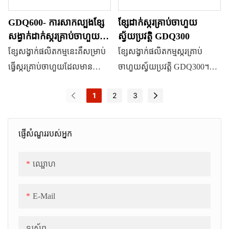
ផងដែរ។ ឧបករណ៍ដាក់ក៏អាចត្រូវ
ទាំងកម្លាំងមនុស្ស និងទំហំដែលប្រើ
GDQ600- ការសាកល្បងខ្សែ
ខ្សែដាក់ស្ករគ្រាប់ចាហួយ
បានប្រើដើម្បីផលិតស្ករគ្រាប់តូហ្វី
ប្រាស់។
សង្វាក់ដាក់ស្ករគ្រាប់ចាហួយនៅ
ស្វ័យប្រវត្តិ GDQ300
ដែលបានដាក់តាមរយៈការផ្លាស់ប្តូរ
ក្នុងរោងចក្រ YINRICH
ខ្សែសង្វាក់ផលិតកម្មនេះគឺសម្រាប់
ខ្សែសង្វាក់ផលិតកម្មស្ករគ្រាប់
ផ្សិត។ ខ្សែសង្វាក់ផលិតកម្ម
ធ្វើស្ករគ្រាប់ចាហួយដែលមាន
ចាហួយស្វ័យប្រវត្តិ GDQ300។
ទាំងមូលមានប្រព័ន្ធចម្អិនចាហួយ
សមត្ថភាពខ្ពស់ជាមួយនឹងផ្សិត
ផលិតផលនេះផ្តល់នូវគុណសម្បត្តិ
តាមបាច់ ប្រព័ន្ធកម្រិត និងលាយ
1
2
3
ប្រភេទវែង។ ផ្សិតវែងនេះមានភាព
ប្រកួតប្រជែងដ៏លេចធ្លោ។ ខ្សែ
FCA (រសជាតិ ពណ៌ និងអាស៊ីត)
ងាយស្រួលក្នុងការដំឡើង និងផ្លាស់
សង្វាក់ផលិតកម្មនេះអាចផលិតស្ករ
ឧបករណ៍ដាក់ស្ករគ្រាប់ពហុបំណង
ប្តូរ។ល។ នេះគឺជាខ្សែសង្វាក់
គ្រាប់ចាហួយដែលមានមូល
ផ្ញើសំណួររបស់អ្នក
ផ្លូវរូងក្រោមដីត្រជាក់ ម៉ាស៊ីនស្រោប
ផលិតកម្មស្វ័យប្រវត្តិពេញលេញ
ដ្ឋានលើជែលលីន ឬប៉ិចទីន ក៏អាច
ស្ករ ឬម៉ាស៊ីនស្រោបប្រេង។
សម្រាប់ស្ករគ្រាប់ចាហួយ។
ផលិតស្ករគ្រាប់ចាហួយ 3D
ឈ្ផោហ
ផងដែរ។ ឧបករណ៍ដាក់ក៏អាចត្រូវ
បានប្រើដើម្បីផលិតស្ករគ្រាប់ស្ករ
E-Mail
គ្រាប់ដែលបានដាក់តាមរយៈការ
ផ្លាស់ប្តូរផ្សិតផងដែរ។ ខ្សែសង្វាក់
ទូរស័ព្ទ