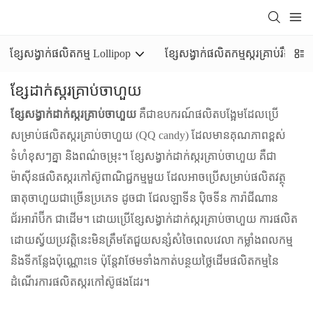
ខ្សែសង្វាក់ផលិតកម្ម Lollipop
ខ្សែសង្វាក់ផលិតកម្មស្ករគ្រាប់រឹង
ខ្សែដាក់ស្ករគ្រាប់ចាហួយ
ខ្សែសង្វាក់ដាក់ស្ករគ្រាប់ចាហួយ
គឺជាឧបករណ៍ផលិតបង្អែមដែលប្រើ
សម្រាប់ផលិតស្ករគ្រាប់ចាហួយ (QQ candy) ដែលមានគុណភាពខ្ពស់
ទំហំខុសៗគ្នា និងពណ៌ចម្រុះ។ ខ្សែសង្វាក់ដាក់ស្ករគ្រាប់ចាហួយ គឺជា
ម៉ាស៊ីនផលិតស្ករកៅស៊ូពាណិជ្ជកម្មមួយ ដែលអាចប្រើសម្រាប់ផលិតវត្ថុ
ធាតុចាហួយជាច្រើនប្រភេទ ដូចជា ជែលឡាទីន ប៉ិចទីន ការ៉ាជីណាន
ជ័រអារ៉ាប៊ីក ជាដើម។ ដោយប្រើខ្សែសង្វាក់ដាក់ស្ករគ្រាប់ចាហួយ ការផលិត
ដោយស្វ័យប្រវត្តិនេះមិនត្រឹមតែជួយសន្សំសំចៃពេលវេលា កម្លាំងពលកម្ម
និងទីកន្លែងប៉ុណ្ណោះទេ ប៉ុន្តែវាថែមទាំងកាត់បន្ថយថ្លៃដើមផលិតកម្មនៃ
ដំណើរការផលិតស្ករកៅស៊ូផងដែរ។