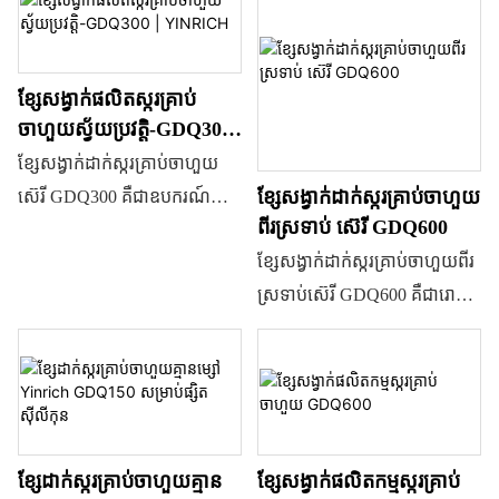
ស្ករគ្រាប់ចាហួយ ស្ករកៅស៊ូ និងស្ករ
ចាហួយពណ៌តែមួយ ពណ៌ពីរ និង
ដែលបើកបរដោយ servo ត្រូវបាន
គ្រាប់ដែលមានមូលដ្ឋានលើជែល
ចាហួយដែលបំពេញកណ្តាល។ វាក៏
គ្រប់គ្រងដោយកម្មវិធី PLC។
ផ្សេងទៀត។
អាចផលិតរូបរាងផលិតផលផ្សេងៗ
ខ្សែសង្វាក់ផលិតស្ករគ្រាប់
គ្នាតាមរយៈការផ្លាស់ប្តូរផ្សិត
ចាហួយស្វ័យប្រវត្តិ-GDQ300 |
ផងដែរ។ វាគឺជាឧបករណ៍ដ៏ល្អមួយ
YINRICH
ខ្សែសង្វាក់ដាក់ស្ករគ្រាប់ចាហួយ
ដែលអាចផលិតផលិតផលដែល
ខ្សែសង្វាក់ដាក់ស្ករគ្រាប់ចាហួយ
ស៊េរី GDQ300 គឺជាឧបករណ៍
មានគុណភាពល្អ ដោយសន្សំសំចៃ
ពីរស្រទាប់ ស៊េរី GDQ600
ទំនើបសម្រាប់ស្ករគ្រាប់ចាហួយ
ទាំងកម្លាំងមនុស្ស និងទំហំដែលប្រើ
ខ្សែសង្វាក់ដាក់ស្ករគ្រាប់ចាហួយពីរ
ដែលមានផ្សិតអាលុយមីញ៉ូម។
ប្រាស់។
ស្រទាប់ស៊េរី GDQ600 គឺជារោង
ពួកវាគឺជាជម្រើសដ៏ល្អបំផុតសម្រាប់
ចក្រទំនើប និងបន្តសម្រាប់ធ្វើស្ករ
ផលិតស្ករគ្រាប់ការ៉ាជីណាន
គ្រាប់ទន់ដែលមានមូល
ជែលលីនរឹង និងពាក់កណ្តាលរឹង។
ដ្ឋានលើជែលលីន ឬ pectin (ស្ករ
គ្រាប់ QQ) ទំហំផ្សេងៗគ្នា។ វាគឺជា
ឧបករណ៍ដ៏ល្អមួយដែលអាចផលិត
ខ្សែដាក់ស្ករគ្រាប់ចាហួយគ្មាន
ខ្សែសង្វាក់ផលិតកម្មស្ករគ្រាប់
ផលិតផលដែលមានគុណភាពល្អជា