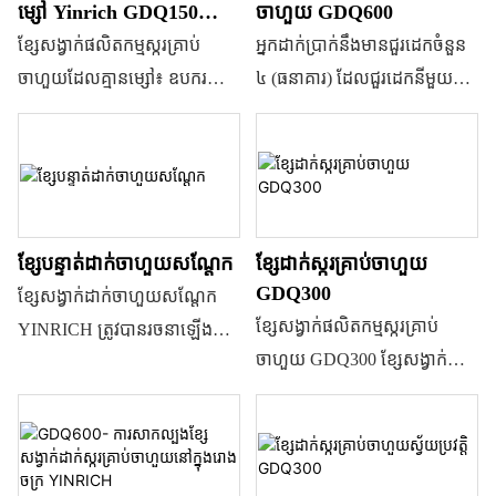
ម្សៅ Yinrich GDQ150
ចាហួយ GDQ600
មួយនឹងការសន្សំសំចៃទាំងកម្លាំង
សម្រាប់ផ្សិតស៊ីលីកុន
ខ្សែសង្វាក់ផលិតកម្មស្ករគ្រាប់
អ្នកដាក់ប្រាក់នឹងមានជួរដេកចំនួន
មនុស្ស និងទំហំដែលប្រើប្រាស់។ វា
ចាហួយដែលគ្មានម្សៅ៖ ឧបករណ៍
៤ (ធនាគារ) ដែលជួរដេកនីមួយៗ
ធ្វើស្ករគ្រាប់ចាហួយពីរស្រទាប់
ផលិតកម្មប្រកបដោយភាពច្នៃប្រឌិត
មានធុងបូម និងបំពង់ចែកចាយដាច់
ជាមួយផ្សិតស្ករគ្រាប់ចាហួយ 4D។
សម្រាប់ស្ករគ្រាប់ និងចាហួយ។
ដោយឡែក ដែលអាចផលិតស្ករ
#ម៉ាស៊ីនធ្វើស្ករគ្រាប់ស្ករគ្រាប់
ម៉ាស៊ីនដាក់ចាហួយ Yinrich
គ្រាប់ចាហួយរាងផ្សេងៗគ្នាចំនួន ៤
#ម៉ាស៊ីនដាក់ស្ករគ្រាប់ស្ករគ្រាប់
GDQ150 សម្រាប់លក់។ ម៉ូដែល
ក្នុងពេលតែមួយនៅលើរោងចក្រ
ផ្សេងៗគ្នាដែលមានសមត្ថភាព
ប្រតិបត្តិការតែមួយ។ គ្រាន់តែត្រូវ
ខ្សែបន្ទាត់ដាក់ចាហួយសណ្តែក
ខ្សែដាក់ស្ករគ្រាប់ចាហួយ
ខុសៗគ្នាដើម្បីបំពេញតម្រូវការរបស់
ការផ្លាស់ប្តូរផ្សិតដើម្បីធ្វើស្ករគ្រាប់
GDQ300
ខ្សែសង្វាក់ដាក់ចាហួយសណ្តែក
អតិថិជនផ្សេងៗគ្នា។
ចាហួយផ្សេងៗគ្នា។
ខ្សែសង្វាក់ផលិតកម្មស្ករគ្រាប់
YINRICH ត្រូវបានរចនាឡើង
ចាហួយ GDQ300 ខ្សែសង្វាក់
សម្រាប់ផលិតចាហួយសណ្តែក
ផលិតកម្មនេះអាចផលិតស្ករគ្រាប់
ដែលមានទម្ងន់ចាប់ពី 0.5~1
ចាហួយដែលមានមូល
ក្រាម។ វាគឺជាឧបករណ៍ដ៏ល្អមួយ
ដ្ឋានលើជែលលីន ឬប៉ិចទីន ក៏អាច
ដែលអាចផលិតផលិតផលដែល
ផលិតស្ករគ្រាប់ចាហួយ 3D
មានគុណភាពល្អ ដោយសន្សំសំចៃ