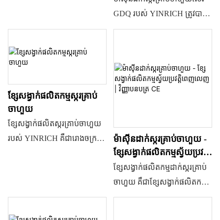
GDQ របស់ YINRICH ត្រូវបាន
រចនាឡើងជាពិសេសសម្រាប់ធ្វើស្ករ
គ្រាប់ចាហួយដែលមិនមានម្សៅ
ដែលមានសមត្ថភាពចាប់ពី 70kgs/
ម៉ោង រហូតដល់ 500kgs/ម៉ោង។
ម៉ាស៊ីនដាក់ស្ករគ្រាប់ជាមួយបន្ទះប៉ះ
ខ្សែសង្វាក់ផលិតកម្មស្ករគ្រាប់
HMI សម្រាប់ប្រតិបត្តិការងាយ
ចាហួយ
ស្រួល។ ស្នប់ចាក់សម្រាប់ចាក់ពណ៌
ខ្សែសង្វាក់ផលិតស្ករគ្រាប់ចាហួយ
រសជាតិ និងអាស៊ីតដោយ
ម៉ាស៊ីនដាក់ស្ករគ្រាប់ចាហួយ -
របស់ YINRICH គឺជារោងចក្រ
ស្វ័យប្រវត្តិ។ ស្ករគ្រាប់ចាហួយឆ្នូត
ខ្សែសង្វាក់ផលិតកម្មស្វ័យប្រវត្តិ
ទំនើប និងបន្តសម្រាប់ផលិតស្ករ
ពីរពណ៌ ស្រទាប់ពីរពណ៌ ការ
ពេញលេញ | វិញ្ញាបនបត្រ CE
ខ្សែសង្វាក់ផលិតកម្មដាក់ស្ករគ្រាប់
គ្រាប់ចាហួយ (QQ candies) ដែល
បំពេញកណ្តាល និងស្ករគ្រាប់
ចាហួយ គឺជាខ្សែសង្វាក់ផលិតកម្ម
មានមូលដ្ឋានលើជែលឡាទីន
ចាហួយធម្មតាអាចផលិតបាន
ស្វ័យប្រវត្តិពេញលេញ ដែលត្រូវ
ប៉ិចទីន ការ៉ាជីណាន និងផ្សេងៗ
នៅលើខ្សែសង្វាក់ផលិតកម្មស្ករ
បានរចនាឡើងជាពិសេសសម្រាប់
ទៀត ទំហំផ្សេងៗគ្នា។ វាអាចផលិត
គ្រាប់ទាំងនេះ។ ការដាក់ស្ករគ្រាប់