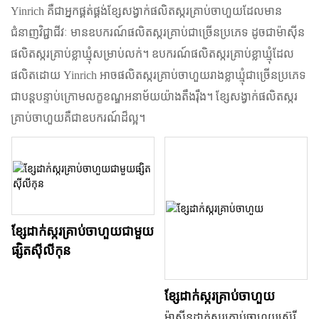
Yinrich គឺជាអ្នកផ្គត់ផ្គង់ខ្សែសង្វាក់ផលិតស្ករគ្រាប់ចាហួយដែលមាន
ជំនាញវិជ្ជាជីវៈ មានឧបករណ៍ផលិតស្ករគ្រាប់ជាច្រើនប្រភេទ ដូចជាម៉ាស៊ីន
ផលិតស្ករគ្រាប់ខ្លាឃ្មុំសម្រាប់លក់។ ឧបករណ៍ផលិតស្ករគ្រាប់ខ្លាឃ្មុំដែល
ផលិតដោយ Yinrich អាចផលិតស្ករគ្រាប់ចាហួយរាងខ្លាឃ្មុំជាច្រើនប្រភេទ
ជាបន្តបន្ទាប់ក្រោមលក្ខខណ្ឌអនាម័យយ៉ាងតឹងរ៉ឹង។ ខ្សែសង្វាក់ផលិតស្ករ
គ្រាប់ចាហួយគឺជាឧបករណ៍ដ៏ល្អ។
ខ្សែដាក់ស្ករគ្រាប់ចាហួយជាមួយ
ផ្សិតស៊ីលីកុន
ខ្សែដាក់ស្ករគ្រាប់ចាហួយ
ម៉ាស៊ីនដាក់ស្ករគ្រាប់ចាហួយស៊េរី