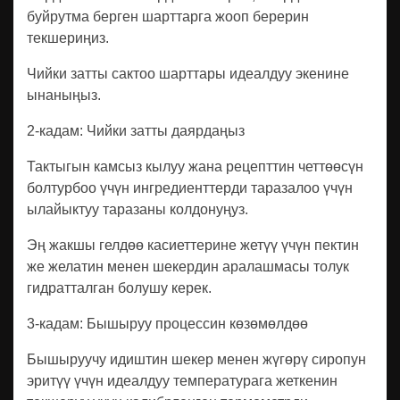
буйрутма берген шарттарга жооп берерин
текшериңиз.
Чийки затты сактоо шарттары идеалдуу экенине
ынаныңыз.
2-кадам: Чийки затты даярдаңыз
Тактыгын камсыз кылуу жана рецепттин четтөөсүн
болтурбоо үчүн ингредиенттерди таразалоо үчүн
ылайыктуу таразаны колдонуңуз.
Эң жакшы гелдөө касиеттерине жетүү үчүн пектин
же желатин менен шекердин аралашмасы толук
гидратталган болушу керек.
3-кадам: Бышыруу процессин көзөмөлдөө
Бышыруучу идиштин шекер менен жүгөрү сиропун
эритүү үчүн идеалдуу температурага жеткенин