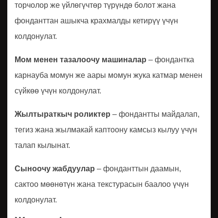
торчолор же үйлөгүчтөр түрүндө болот жана
фонданттан ашыкча крахмалды кетирүү үчүн
колдонулат.
Мом менен тазалоочу машиналар
– фондантка
карнауба момун же аары момун жука катмар менен
сүйкөө үчүн колдонулат.
Жылтыраткыч роликтер
– фондантты майдалап,
тегиз жана жылмакай каптоону камсыз кылуу үчүн
талап кылынат.
Сыноочу жабдуулар
– фонданттын даамын,
сактоо мөөнөтүн жана текстурасын баалоо үчүн
колдонулат.