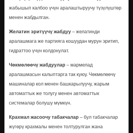
жабышып калбоо үчүн аралаштыруучу түзүлүштөр
менен жабдылган.
Желатин эритүүчү жабдуу
– желатинди
аралашмага же партияга кошуудан мурун эритип,
гидраттоо үчүн колдонулат.
Чөкмөлөөчү жабдуулар
– мармелад
аралашмасын калыптарга так куюу. Чөкмөлөөчү
машиналар кол менен башкарылуучу, жарым
автоматтык же толугу менен автоматтык
системалар болушу мүмкүн.
Крахмал жасоочу табакчалар
– бул табакчалар
жүгөрү крахмалы менен толтурулган жана