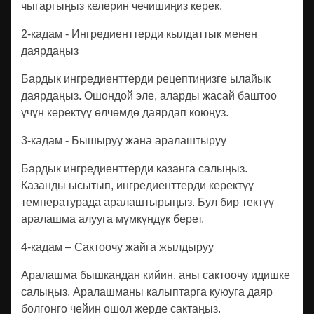
чыгаргыңыз келерин чечишиңиз керек.
2-кадам - ​​Ингредиенттерди кылдаттык менен
даярдаңыз
Бардык ингредиенттерди рецептиңизге ылайык
даярдаңыз. Ошондой эле, аларды жасай баштоо
үчүн керектүү өлчөмдө даярдап коюңуз.
3-кадам - ​​Бышыруу жана аралаштыруу
Бардык ингредиенттерди казанга салыңыз.
Казанды ысытып, ингредиенттерди керектүү
температурада аралаштырыңыз. Бул бир тектүү
аралашма алууга мүмкүндүк берет.
4-кадам – Сактоочу жайга жылдыруу
Аралашма бышкандан кийин, аны сактоочу идишке
салыңыз. Аралашманы калыптарга куюуга даяр
болгонго чейин ошол жерде сактаңыз.