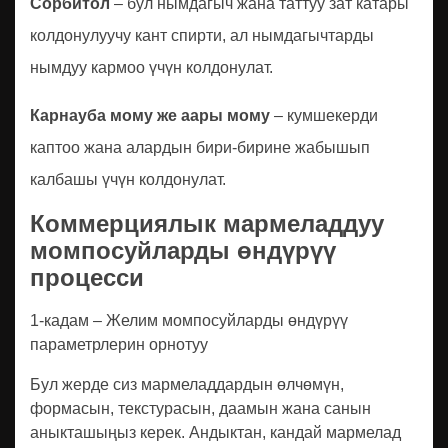
Сорбитол
– бул нымдагыч жана таттуу зат катары
колдонулуучу кант спирти, ал нымдагычтарды
нымдуу кармоо үчүн колдонулат.
Карнауба мому же аары мому
– кумшекерди
каптоо жана алардын бири-бирине жабышып
калбашы үчүн колдонулат.
Коммерциялык мармеладдуу
момпосуйларды өндүрүү
процесси
1-кадам – Желим момпосуйларды өндүрүү
параметрлерин орнотуу
Бул жерде сиз мармеладдардын өлчөмүн,
формасын, текстурасын, даамын жана санын
аныкташыңыз керек. Андыктан, кандай мармелад