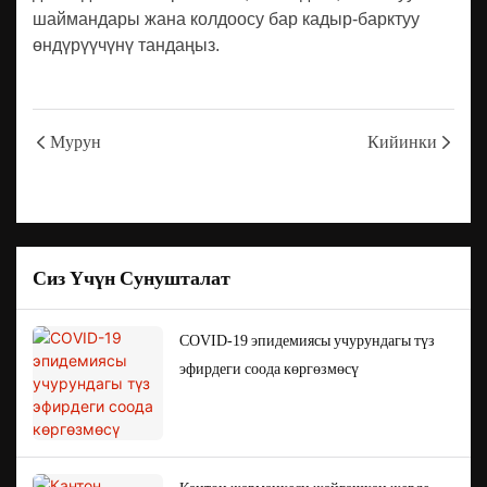
шаймандары жана колдоосу бар кадыр-барктуу
өндүрүүчүнү тандаңыз.
Мурун
Кийинки
Сиз Үчүн Сунушталат
COVID-19 эпидемиясы учурундагы түз
эфирдеги соода көргөзмөсү