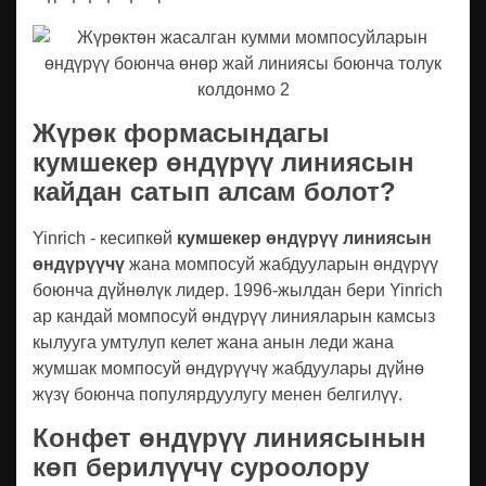
Жүрөк формасындагы
кумшекер өндүрүү линиясын
кайдан сатып алсам болот?
Yinrich - кесипкөй
кумшекер өндүрүү линиясын
өндүрүүчү
жана момпосуй жабдууларын өндүрүү
боюнча дүйнөлүк лидер. 1996-жылдан бери Yinrich
ар кандай момпосуй өндүрүү линияларын камсыз
кылууга умтулуп келет жана анын леди жана
жумшак момпосуй өндүрүүчү жабдуулары дүйнө
жүзү боюнча популярдуулугу менен белгилүү.
Конфет өндүрүү линиясынын
көп берилүүчү суроолору