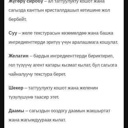
Жүгөрү сиробу
– ал таттуулукту кошот жана
сагызда канттын кристаллдашып кетишине жол
бербейт.
Суу
– желе текстурасын көзөмөлдөө жана башка
ингредиенттерди эритүү үчүн аралашмага кошулат.
Желатин
– бардык ингредиенттерди бириктирип,
гел түзүүчү агент катары кызмат кылат, бул сагызга
чайналуучу текстура берет.
Шекер
– таттуулукту кошот жана желенин
түзүлүшүнө таасир этет.
Даамы
– сагыздын ооздогу даамын жакшыртат
жана жагымдуураак кылат.