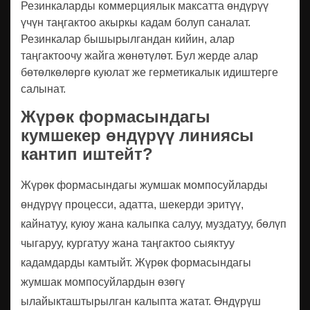
Резинкаларды коммерциялык максатта өндүрүү
үчүн таңгактоо акыркы кадам болуп саналат.
Резинкалар бышырылгандан кийин, алар
таңгактоочу жайга жөнөтүлөт. Бул жерде алар
бөтөлкөлөргө куюлат же герметикалык идиштерге
салынат.
Жүрөк формасындагы
кумшекер өндүрүү линиясы
кантип иштейт?
Жүрөк формасындагы жумшак момпосуйларды
өндүрүү процесси, адатта, шекерди эритүү,
кайнатуу, куюу жана калыпка салуу, муздатуу, бөлүп
чыгаруу, кургатуу жана таңгактоо сыяктуу
кадамдарды камтыйт. Жүрөк формасындагы
жумшак момпосуйлардын өзөгү
ылайыкташтырылган калыпта жатат. Өндүрүш