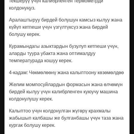
текшерүү үчүн калибрленген термометрди
колдонуңуз.
Аралаштыруу бирдей болушун камсыз кылуу жана
күйүп кетпеши үчүн үзгүлтүксүз жана бирдей
болушу керек.
Курамындагы азыктардын бузулуп кетпеши үчүн,
аларды туура убакта жана оптималдуу
температурада кошуу керек.
4-кадам: Чөкмөлөөнү жана калыптоону көзөмөлдөө
Желим момпосуйлардын формасын жана өлчөмүн
бирдей кылуу үчүн калибрленген куюучу машина
колдонулушу керек.
Калыптоо үчүн колдонулган жүгөрү крахмалы
жабышып калбашы же булганбашы үчүн таза жана
кургак болушу керек.