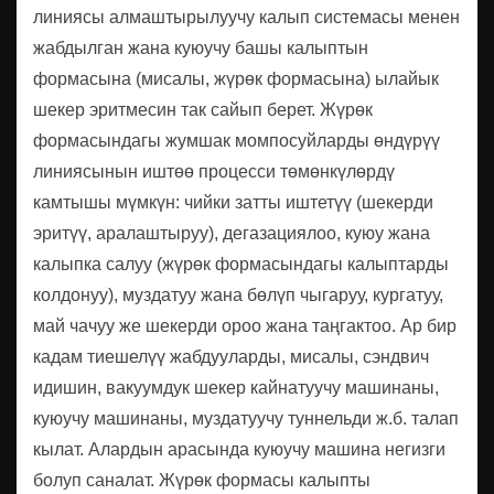
линиясы алмаштырылуучу калып системасы менен
жабдылган жана куюучу башы калыптын
формасына (мисалы, жүрөк формасына) ылайык
шекер эритмесин так сайып берет. Жүрөк
формасындагы жумшак момпосуйларды өндүрүү
линиясынын иштөө процесси төмөнкүлөрдү
камтышы мүмкүн: чийки затты иштетүү (шекерди
эритүү, аралаштыруу), дегазациялоо, куюу жана
калыпка салуу (жүрөк формасындагы калыптарды
колдонуу), муздатуу жана бөлүп чыгаруу, кургатуу,
май чачуу же шекерди ороо жана таңгактоо. Ар бир
кадам тиешелүү жабдууларды, мисалы, сэндвич
идишин, вакуумдук шекер кайнатуучу машинаны,
куюучу машинаны, муздатуучу туннельди ж.б. талап
кылат. Алардын арасында куюучу машина негизги
болуп саналат. Жүрөк формасы калыпты