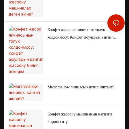
Конфет жасоо линиясынын толук
колдонмосу: Конфет аюуларын кантип
жасоону билип алыңыз
Marshmallow линиясы кантип иштейт?
Конфет жасоочу машинанын негизги
кириш сөзү