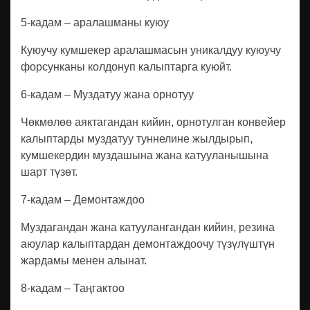
5-кадам – аралашманы куюу
Куюучу кумшекер аралашмасын уникалдуу куюучу
форсунканы колдонуп калыптарга куюйт.
6-кадам – Муздатуу жана орнотуу
Чөкмөлөө аяктагандан кийин, орнотулган конвейер
калыптарды муздатуу туннелине жылдырып,
кумшекердин муздашына жана катууланышына
шарт түзөт.
7-кадам – Демонтаждоо
Муздагандан жана катуулангандан кийин, резина
аюулар калыптардан демонтаждоочу түзүлүштүн
жардамы менен алынат.
8-кадам – Таңгактоо