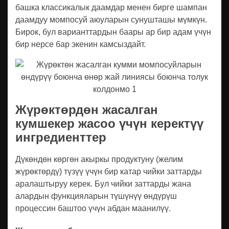
башка классикалык даамдар менен бирге шампан
даамдуу момпосуй аюуларын сунушташы мүмкүн.
Бирок, бул варианттардын баары ар бир адам үчүн
бир нерсе бар экенин камсыздайт.
Жүрөктөрдөн жасалган
кумшекер жасоо үчүн керектүү
ингредиенттер
Дүкөндөн көргөн акыркы продуктуну (желим
жүрөктөрдү) түзүү үчүн бир катар чийки заттарды
аралаштыруу керек. Бул чийки заттарды жана
алардын функцияларын түшүнүү өндүрүш
процессин баштоо үчүн абдан маанилүү.