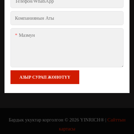
Телефон/whatsApp
Компаниянын Аты
Мазмун
АЗЫР СУРАП ЖӨНӨТҮҮ
Бардык укуктар корголгон © 2026 YINRICH® |
Сайттын
картасы