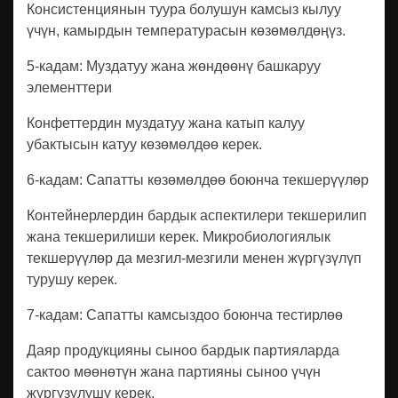
Консистенциянын туура болушун камсыз кылуу
үчүн, камырдын температурасын көзөмөлдөңүз.
5-кадам: Муздатуу жана жөндөөнү башкаруу
элементтери
Конфеттердин муздатуу жана катып калуу
убактысын катуу көзөмөлдөө керек.
6-кадам: Сапатты көзөмөлдөө боюнча текшерүүлөр
Контейнерлердин бардык аспектилери текшерилип
жана текшерилиши керек. Микробиологиялык
текшерүүлөр да мезгил-мезгили менен жүргүзүлүп
турушу керек.
7-кадам: Сапатты камсыздоо боюнча тестирлөө
Даяр продукцияны сыноо бардык партияларда
сактоо мөөнөтүн жана партияны сыноо үчүн
жүргүзүлүшү керек.