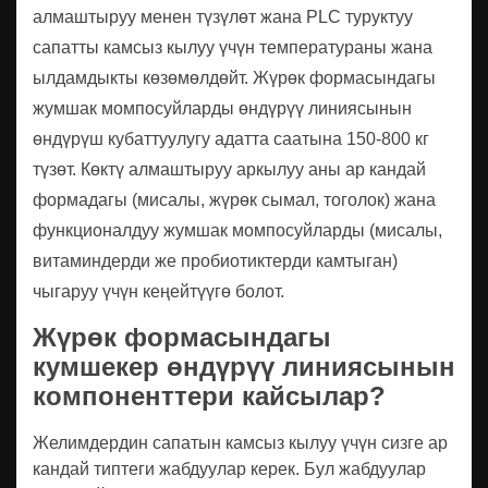
алмаштыруу менен түзүлөт жана PLC туруктуу
сапатты камсыз кылуу үчүн температураны жана
ылдамдыкты көзөмөлдөйт. Жүрөк формасындагы
жумшак момпосуйларды өндүрүү линиясынын
өндүрүш кубаттуулугу адатта саатына 150-800 кг
түзөт. Көктү алмаштыруу аркылуу аны ар кандай
формадагы (мисалы, жүрөк сымал, тоголок) жана
функционалдуу жумшак момпосуйларды (мисалы,
витаминдерди же пробиотиктерди камтыган)
чыгаруу үчүн кеңейтүүгө болот.
Жүрөк формасындагы
кумшекер өндүрүү линиясынын
компоненттери кайсылар?
Желимдердин сапатын камсыз кылуу үчүн сизге ар
кандай типтеги жабдуулар керек. Бул жабдуулар