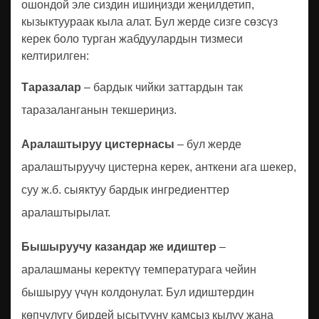
ошондой эле сиздин ишиңизди жеңилдетип,
кызыктуураак кыла алат. Бул жерде сизге сөзсүз
керек боло турган жабдуулардын тизмеси
келтирилген:
Таразалар
– бардык чийки заттардын так
таразаланганын текшериңиз.
Аралаштыруу цистернасы
– бул жерде
аралаштыруучу цистерна керек, анткени ага шекер,
суу ж.б. сыяктуу бардык ингредиенттер
аралаштырылат.
Бышыруучу казандар же идиштер
–
аралашманы керектүү температурага чейин
бышыруу үчүн колдонулат. Бул идиштердин
көпчүлүгү бирдей ысытууну камсыз кылуу жана