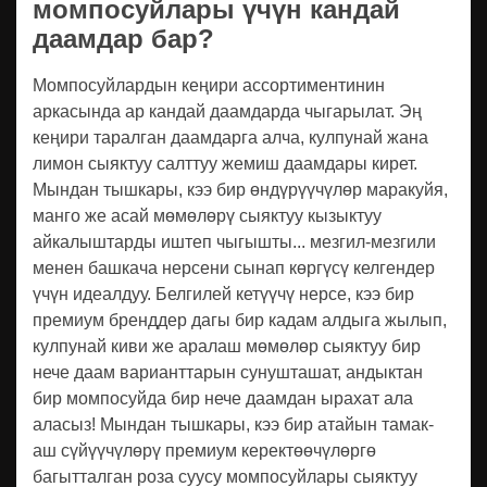
момпосуйлары үчүн кандай
даамдар бар?
Момпосуйлардын кеңири ассортиментинин
аркасында ар кандай даамдарда чыгарылат. Эң
кеңири таралган даамдарга алча, кулпунай жана
лимон сыяктуу салттуу жемиш даамдары кирет.
Мындан тышкары, кээ бир өндүрүүчүлөр маракуйя,
манго же асай мөмөлөрү сыяктуу кызыктуу
айкалыштарды иштеп чыгышты... мезгил-мезгили
менен башкача нерсени сынап көргүсү келгендер
үчүн идеалдуу. Белгилей кетүүчү нерсе, кээ бир
премиум бренддер дагы бир кадам алдыга жылып,
кулпунай киви же аралаш мөмөлөр сыяктуу бир
нече даам варианттарын сунушташат, андыктан
бир момпосуйда бир нече даамдан ырахат ала
аласыз! Мындан тышкары, кээ бир атайын тамак-
аш сүйүүчүлөрү премиум керектөөчүлөргө
багытталган роза суусу момпосуйлары сыяктуу