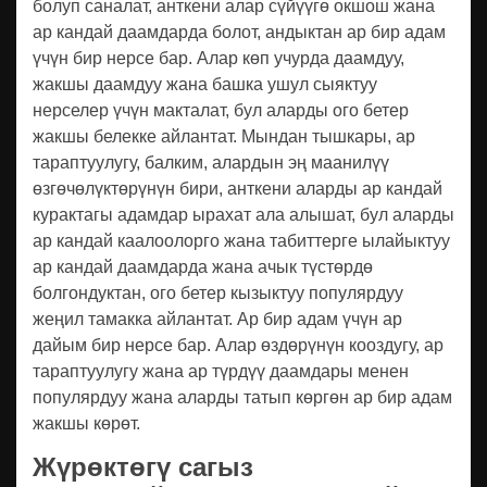
болуп саналат, анткени алар сүйүүгө окшош жана
ар кандай даамдарда болот, андыктан ар бир адам
үчүн бир нерсе бар. Алар көп учурда даамдуу,
жакшы даамдуу жана башка ушул сыяктуу
нерселер үчүн макталат, бул аларды ого бетер
жакшы белекке айлантат. Мындан тышкары, ар
тараптуулугу, балким, алардын эң маанилүү
өзгөчөлүктөрүнүн бири, анткени аларды ар кандай
курактагы адамдар ырахат ала алышат, бул аларды
ар кандай каалоолорго жана табиттерге ылайыктуу
ар кандай даамдарда жана ачык түстөрдө
болгондуктан, ого бетер кызыктуу популярдуу
жеңил тамакка айлантат. Ар бир адам үчүн ар
дайым бир нерсе бар. Алар өздөрүнүн кооздугу, ар
тараптуулугу жана ар түрдүү даамдары менен
популярдуу жана аларды татып көргөн ар бир адам
жакшы көрөт.
Жүрөктөгү сагыз