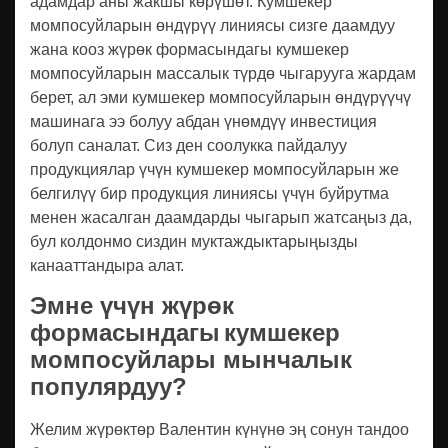
адамдар аны жакшы көрүшөт. Кумшекер
момпосуйларын өндүрүү линиясы сизге даамдуу
жана кооз жүрөк формасындагы кумшекер
момпосуйларын массалык түрдө чыгарууга жардам
берет, ал эми кумшекер момпосуйларын өндүрүүчү
машинага ээ болуу абдан үнөмдүү инвестиция
болуп саналат. Сиз ден соолукка пайдалуу
продукциялар үчүн кумшекер момпосуйларын же
белгилүү бир продукция линиясы үчүн буйрутма
менен жасалган даамдарды чыгарып жатсаңыз да,
бул колдонмо сиздин муктаждыктарыңызды
канааттандыра алат.
Эмне үчүн жүрөк
формасындагы
кумшекер
момпосуйлары мынчалык
популярдуу?
Желим жүрөктөр Валентин күнүнө эң сонун тандоо