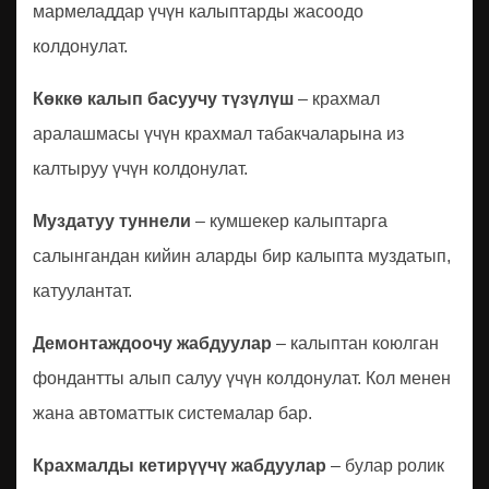
мармеладдар үчүн калыптарды жасоодо
колдонулат.
Көккө калып басуучу түзүлүш
– крахмал
аралашмасы үчүн крахмал табакчаларына из
калтыруу үчүн колдонулат.
Муздатуу туннели
– кумшекер калыптарга
салынгандан кийин аларды бир калыпта муздатып,
катуулантат.
Демонтаждоочу жабдуулар
– калыптан коюлган
фондантты алып салуу үчүн колдонулат. Кол менен
жана автоматтык системалар бар.
Крахмалды кетирүүчү жабдуулар
– булар ролик