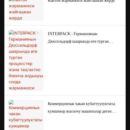
Кантон жарманкеси жайгашкан жерде
INTERPACK - Германиянын
Дюссельдорф шаарында өтө турган
процесстер жана таңгактоо боюнча
алдыңкы соода жарманкеси
Коммерциялык чакан кубаттуулуктагы
кумшекер жасоочу машиналар деген
эмне?