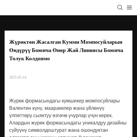
Жүрөктөн Жасалган Кумми Момпосуйларын 
Өндүрүү Боюнча Өнөр Жай Линиясы Боюнча 
Толук Колдонмо
2025-05-14
Жүрөк формасындагы кумшекер момпосуйлары
Валентин күнү, мааракелер жана үйлөнүү
үлпөттөрү сыяктуу өзгөчө учурлар үчүн керек.
Алардын жүрөк формасындагы уникалдуу дизайны
сүйүүнү символдоштурат жана ошондуктан