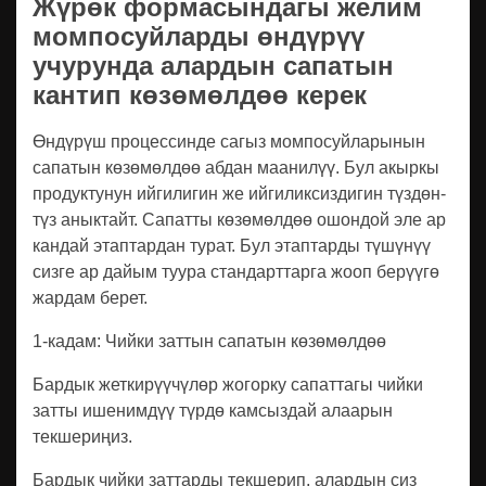
Жүрөк формасындагы желим
момпосуйларды өндүрүү
учурунда алардын сапатын
кантип көзөмөлдөө керек
Өндүрүш процессинде сагыз момпосуйларынын
сапатын көзөмөлдөө абдан маанилүү. Бул акыркы
продуктунун ийгилигин же ийгиликсиздигин түздөн-
түз аныктайт. Сапатты көзөмөлдөө ошондой эле ар
кандай этаптардан турат. Бул этаптарды түшүнүү
сизге ар дайым туура стандарттарга жооп берүүгө
жардам берет.
1-кадам: Чийки заттын сапатын көзөмөлдөө
Бардык жеткирүүчүлөр жогорку сапаттагы чийки
затты ишенимдүү түрдө камсыздай алаарын
текшериңиз.
Бардык чийки заттарды текшерип, алардын сиз