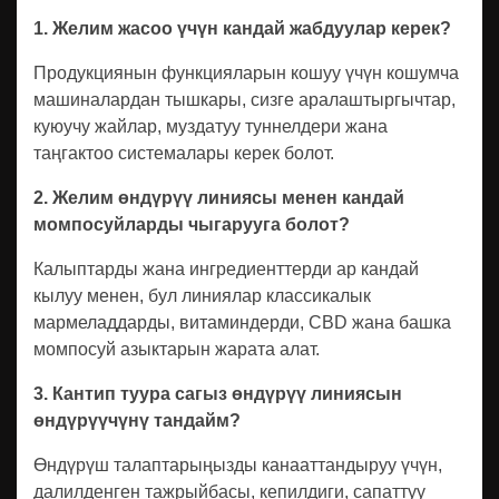
1. Желим жасоо үчүн кандай жабдуулар керек?
Продукциянын функцияларын кошуу үчүн кошумча
машиналардан тышкары, сизге аралаштыргычтар,
куюучу жайлар, муздатуу туннелдери жана
таңгактоо системалары керек болот.
2. Желим өндүрүү линиясы менен кандай
момпосуйларды чыгарууга болот?
Калыптарды жана ингредиенттерди ар кандай
кылуу менен, бул линиялар классикалык
мармеладдарды, витаминдерди, CBD жана башка
момпосуй азыктарын жарата алат.
3. Кантип туура сагыз өндүрүү линиясын
өндүрүүчүнү тандайм?
Өндүрүш талаптарыңызды канааттандыруу үчүн,
далилденген тажрыйбасы, кепилдиги, сапаттуу