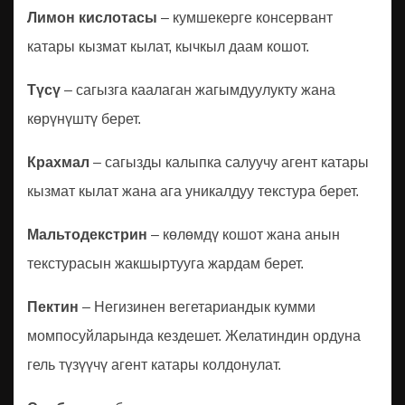
Лимон кислотасы
– кумшекерге консервант
катары кызмат кылат, кычкыл даам кошот.
Түсү
– сагызга каалаган жагымдуулукту жана
көрүнүштү берет.
Крахмал
– сагызды калыпка салуучу агент катары
кызмат кылат жана ага уникалдуу текстура берет.
Мальтодекстрин
– көлөмдү кошот жана анын
текстурасын жакшыртууга жардам берет.
Пектин
– Негизинен вегетариандык кумми
момпосуйларында кездешет. Желатиндин ордуна
гель түзүүчү агент катары колдонулат.